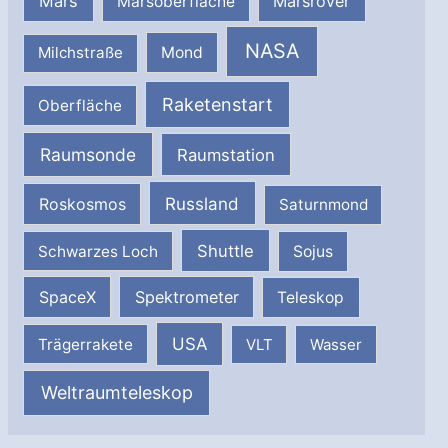
Mars
Marsrover
Marsoberfläche
NASA
Milchstraße
Mond
Raketenstart
Oberfläche
Raumsonde
Raumstation
Russland
Roskosmos
Saturnmond
Shuttle
Schwarzes Loch
Sojus
SpaceX
Spektrometer
Teleskop
USA
Trägerrakete
VLT
Wasser
Weltraumteleskop