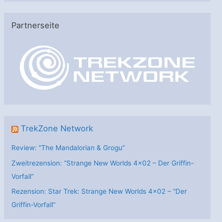
t
e
Partnerseite
g
o
r
i
e
n
TrekZone Network
Review: “The Mandalorian & Grogu”
Zweitrezension: “Strange New Worlds 4×02 – Der Griffin-
Vorfall”
Rezension: Star Trek: Strange New Worlds 4×02 – “Der
Griffin-Vorfall”