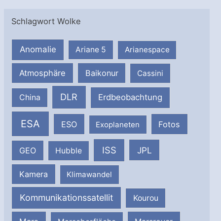
Schlagwort Wolke
Anomalie
Ariane 5
Arianespace
Atmosphäre
Baikonur
Cassini
DLR
Erdbeobachtung
China
ESA
ESO
Fotos
Exoplaneten
ISS
JPL
GEO
Hubble
Kamera
Klimawandel
Kommunikationssatellit
Kourou