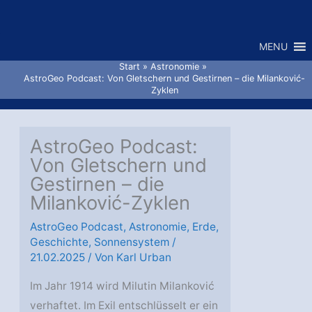
Zum
Inhalt
MENU
springen
Start
Astronomie
AstroGeo Podcast: Von Gletschern und Gestirnen – die Milanković-
Zyklen
AstroGeo Podcast:
Von Gletschern und
Gestirnen – die
Milanković-Zyklen
AstroGeo Podcast
,
Astronomie
,
Erde
,
Geschichte
,
Sonnensystem
/
21.02.2025
/ Von
Karl Urban
Im Jahr 1914 wird Milutin Milanković
verhaftet. Im Exil entschlüsselt er ein