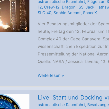
astronautische Raumfahrt
,
Flüge zur I
Crew-
12
,
Crew-12
,
Dragon
,
ISS
,
Jack Hatha
12
SLC 40
,
Sophie Adenot
,
SpaceX
betrat
Vier Besatzungsmitglieder der Spa
die
heute, Freitag den 13. Februar um 
Station
Complex 40 der Cape Canaveral Space
und
wissenschaftlichen Expedition zur I
schließt
Pressemitteilung der National Aero
sich
Quelle: NASA / Jessica Taveau, 13.
der
Expedition
Die
Weiterlesen »
74
SpaceX
an
Crew-
Live: Start und Docking 
12
astronautische Raumfahrt
,
Besatzunge
startete