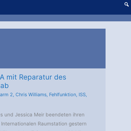
A mit Reparatur des
 ab
arm 2
,
Chris Williams
,
Fehlfunktion
,
ISS
,
s und Jessica Meir beendeten ihren
Internationalen Raumstation gestern