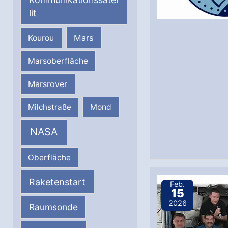
lit
Mars
Kourou
Marsoberfläche
Marsrover
Milchstraße
Mond
NASA
Oberfläche
Raketenstart
Feb.
15
2026
Raumsonde