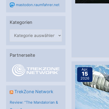
mastodon.raumfahrer.net
Kategorien
K
a
t
e
Partnerseite
g
o
Apr.
15
r
2026
i
e
TrekZone Network
n
Review: “The Mandalorian &