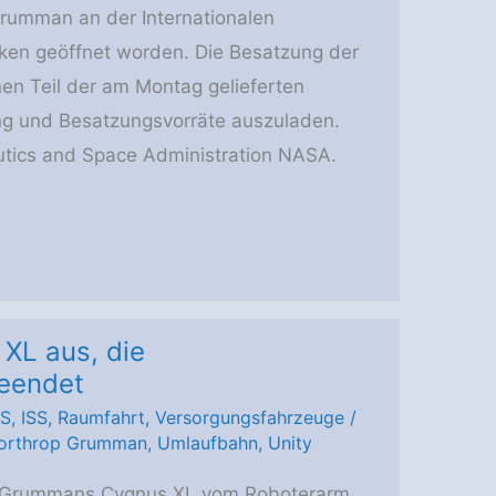
rumman an der Internationalen
ken geöffnet worden. Die Besatzung der
nen Teil der am Montag gelieferten
ng und Besatzungsvorräte auszuladen.
autics and Space Administration NASA.
XL aus, die
beendet
SS
,
ISS
,
Raumfahrt
,
Versorgungsfahrzeuge
/
orthrop Grumman
,
Umlaufbahn
,
Unity
 Grummans Cygnus XL vom Roboterarm