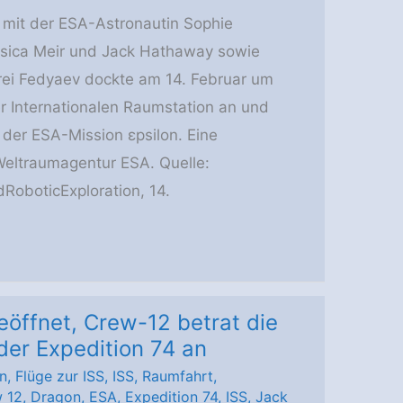
mit der ESA-Astronautin Sophie
sica Meir und Jack Hathaway sowie
i Fedyaev dockte am 14. Februar um
 Internationalen Raumstation an und
t der ESA-Mission εpsilon. Eine
Weltraumagentur ESA. Quelle:
oboticExploration, 14.
öffnet, Crew-12 betrat die
 der Expedition 74 an
n
,
Flüge zur ISS
,
ISS
,
Raumfahrt
,
 12
,
Dragon
,
ESA
,
Expedition 74
,
ISS
,
Jack