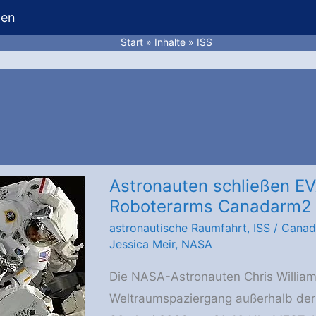
hen
Start
Inhalte
ISS
Astronauten schließen EV
Roboterarms Canadarm2
astronautische Raumfahrt
,
ISS
/
Canad
Jessica Meir
,
NASA
Die NASA-Astronauten Chris William
Weltraumspaziergang außerhalb der 