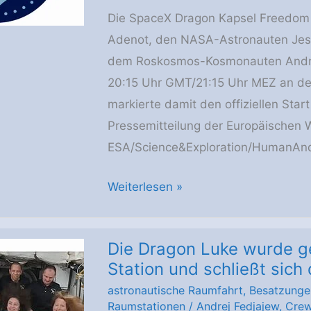
beendet
Die SpaceX Dragon Kapsel Freedom 
Adenot, den NASA-Astronauten Jes
dem Roskosmos-Kosmonauten Andre
20:15 Uhr GMT/21:15 Uhr MEZ an der
markierte damit den offiziellen Star
Pressemitteilung der Europäischen 
ESA/Science&Exploration/HumanAndR
Offizieller
Weiterlesen »
Start
der
Die Dragon Luke wurde ge
εpsilon-
Station und schließt sich
Mission
astronautische Raumfahrt
,
Besatzunge
der
Raumstationen
/
Andrej Fedjajew
,
Crew