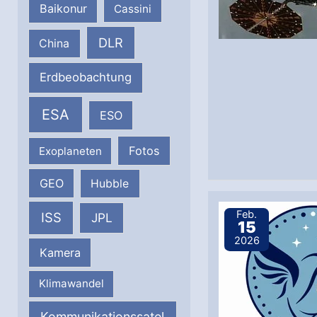
Baikonur
Cassini
DLR
China
Erdbeobachtung
ESA
ESO
Fotos
Exoplaneten
GEO
Hubble
Feb.
ISS
JPL
15
2026
Kamera
Klimawandel
Kommunikationssatel