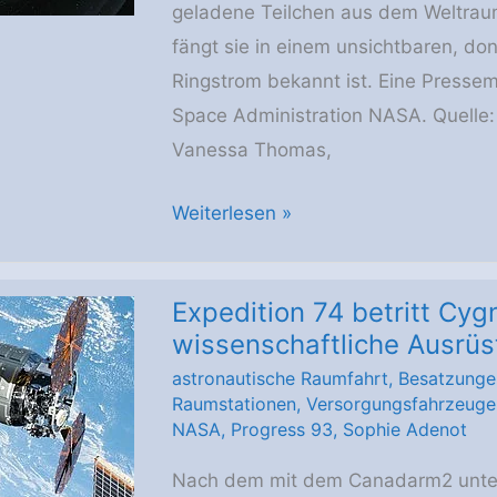
geladene Teilchen aus dem Weltrau
fängt sie in einem unsichtbaren, don
Ringstrom bekannt ist. Eine Pressem
Space Administration NASA. Quelle:
Vanessa Thomas,
NASA-
Weiterlesen »
Mission
STORIE
Expedition 74 betritt Cy
soll
wissenschaftliche Ausrüs
Erkenntnisse
astronautische Raumfahrt
,
Besatzunge
über
Raumstationen
,
Versorgungsfahrzeuge
den
NASA
,
Progress 93
,
Sophie Adenot
Ringstrom
Nach dem mit dem Canadarm2 unter
der