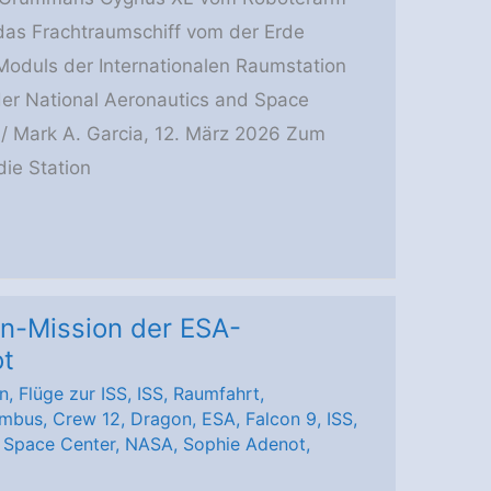
das Frachtraumschiff vom der Erde
oduls der Internationalen Raumstation
 der National Aeronautics and Space
/ Mark A. Garcia, 12. März 2026 Zum
die Station
lon-Mission der ESA-
ot
n
,
Flüge zur ISS
,
ISS
,
Raumfahrt
,
umbus
,
Crew 12
,
Dragon
,
ESA
,
Falcon 9
,
ISS
,
 Space Center
,
NASA
,
Sophie Adenot
,