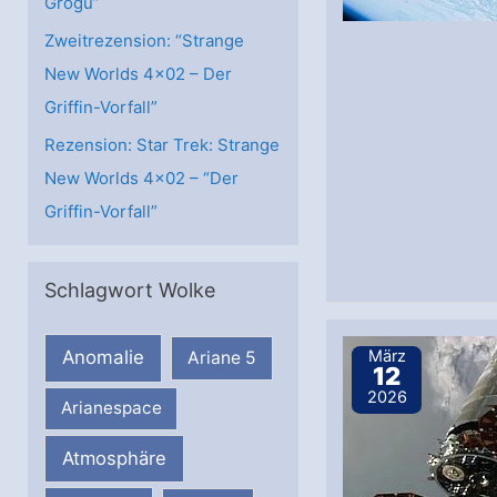
Grogu”
Zweitrezension: “Strange
New Worlds 4×02 – Der
Griffin-Vorfall”
Rezension: Star Trek: Strange
New Worlds 4×02 – “Der
Griffin-Vorfall”
Schlagwort Wolke
März
Anomalie
Ariane 5
12
2026
Arianespace
Atmosphäre