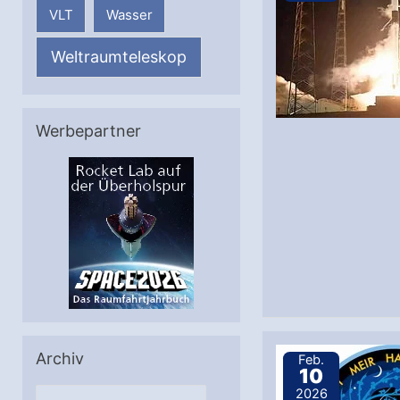
VLT
Wasser
Weltraumteleskop
Werbepartner
Archiv
Feb.
10
2026
A