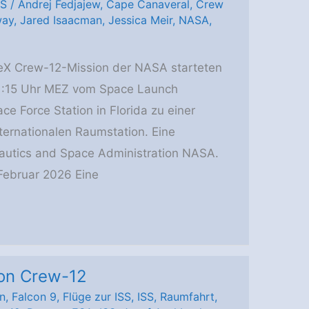
SS
/
Andrej Fedjajew
,
Cape Canaveral
,
Crew
way
,
Jared Isaacman
,
Jessica Meir
,
NASA
,
ceX Crew-12-Mission der NASA starteten
11:15 Uhr MEZ vom Space Launch
 Force Station in Florida zu einer
nternationalen Raumstation. Eine
nautics and Space Administration NASA.
 Februar 2026 Eine
von Crew-12
n
,
Falcon 9
,
Flüge zur ISS
,
ISS
,
Raumfahrt
,