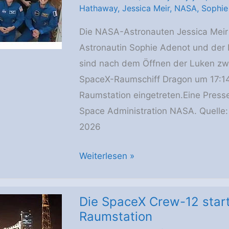
ESA-
Hathaway
,
Jessica Meir
,
NASA
,
Sophie
Astronautin
Die NASA-Astronauten Jessica Meir
Sophie
Astronautin Sophie Adenot und de
Adenot
sind nach dem Öffnen der Luken z
SpaceX-Raumschiff Dragon um 17:14 
Raumstation eingetreten.Eine Presse
Space Administration NASA. Quelle:
2026
Die
Weiterlesen »
Dragon
Luke
Die SpaceX Crew-12 start
wurde
Raumstation
geöffnet,