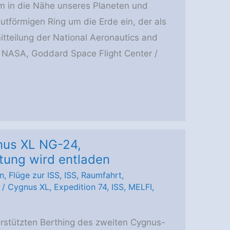
m in die Nähe unseres Planeten und
utförmigen Ring um die Erde ein, der als
itteilung der National Aeronautics and
 NASA, Goddard Space Flight Center /
gnus XL NG-24,
tung wird entladen
n
,
Flüge zur ISS
,
ISS
,
Raumfahrt
,
/
Cygnus XL
,
Expedition 74
,
ISS
,
MELFI
,
stützten Berthing des zweiten Cygnus-