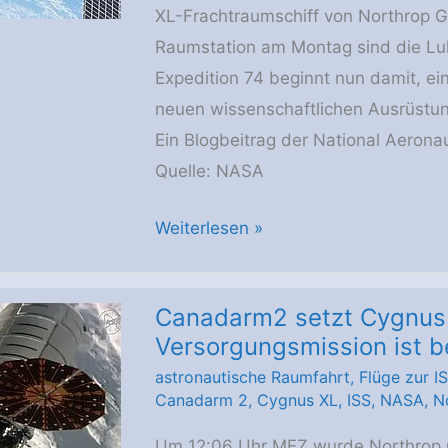
XL-Frachtraumschiff von Northrop G
Erde
Raumstation am Montag sind die Lu
liefern
Expedition 74 beginnt nun damit, ei
neuen wissenschaftlichen Ausrüstu
Ein Blogbeitrag der National Aeron
Quelle: NASA
Expedition
Weiterlesen »
74
betritt
Canadarm2 setzt Cygnus 
Cygnus
Versorgungsmission ist 
XL
astronautische Raumfahrt
,
Flüge zur I
NG-
Canadarm 2
,
Cygnus XL
,
ISS
,
NASA
,
N
24,
wissenschaftliche
Um 12:06 Uhr MEZ wurde Northrop