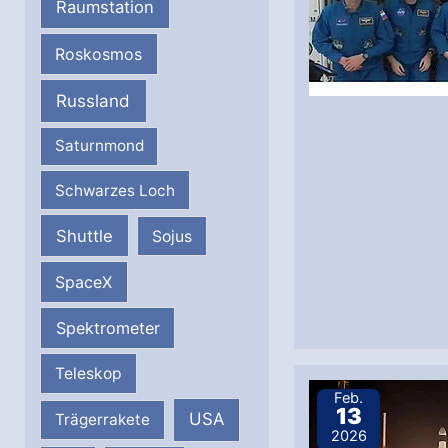
Raumstation
Roskosmos
Russland
Saturnmond
Schwarzes Loch
Shuttle
Sojus
SpaceX
Spektrometer
Teleskop
Feb.
13
USA
Trägerrakete
2026