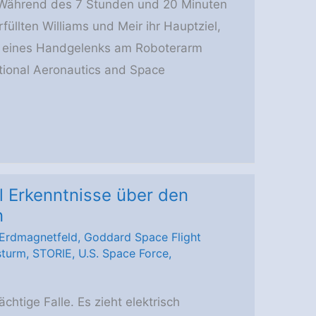
 Während des 7 Stunden und 20 Minuten
llten Williams und Meir ihr Hauptziel,
n eines Handgelenks am Roboterarm
tional Aeronautics and Space
 Erkenntnisse über den
n
Erdmagnetfeld
,
Goddard Space Flight
sturm
,
STORIE
,
U.S. Space Force
,
htige Falle. Es zieht elektrisch