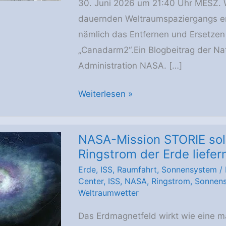
30. Juni 2026 um 21:40 Uhr MESZ.
dauernden Weltraumspaziergangs erfü
nämlich das Entfernen und Ersetze
„Canadarm2“.Ein Blogbeitrag der Na
Administration NASA. […]
Astronauten
Weiterlesen »
schließen
EVA
NASA-Mission STORIE soll
mit
Ringstrom der Erde liefer
Reparatur
Erde
,
ISS
,
Raumfahrt
,
Sonnensystem
/
des
Center
,
ISS
,
NASA
,
Ringstrom
,
Sonnen
Roboterarms
Weltraumwetter
Canadarm2
Das Erdmagnetfeld wirkt wie eine mäc
ab