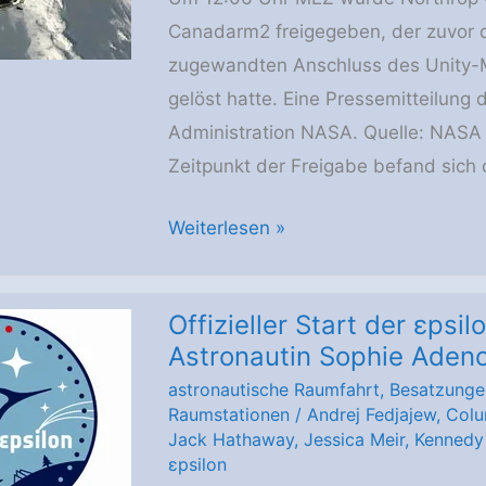
Ausrüstung
Canadarm2 freigegeben, der zuvor 
wird
zugewandten Anschluss des Unity-M
entladen
gelöst hatte. Eine Pressemitteilung
Administration NASA. Quelle: NASA 
Zeitpunkt der Freigabe befand sich 
Canadarm2
Weiterlesen »
setzt
Cygnus
Offizieller Start der εpsi
XL
Astronautin Sophie Aden
aus,
astronautische Raumfahrt
,
Besatzunge
die
Raumstationen
/
Andrej Fedjajew
,
Col
Versorgungsmission
Jack Hathaway
,
Jessica Meir
,
Kennedy
ist
εpsilon