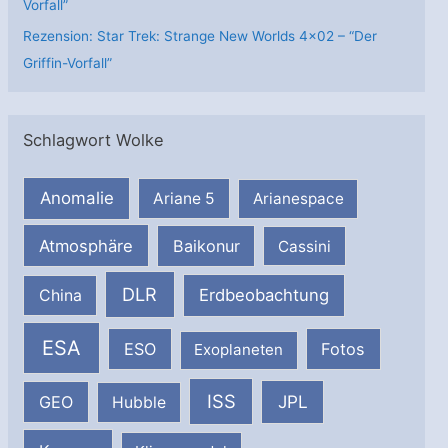
Vorfall”
Rezension: Star Trek: Strange New Worlds 4×02 – “Der
Griffin-Vorfall”
Schlagwort Wolke
Anomalie
Ariane 5
Arianespace
Atmosphäre
Baikonur
Cassini
DLR
Erdbeobachtung
China
ESA
ESO
Fotos
Exoplaneten
ISS
JPL
GEO
Hubble