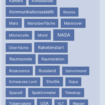
Kamera
Klimawandel
Kommunikationssatellit
Kourou
Mars
Marsrover
Marsoberfläche
NASA
Milchstraße
Mond
Raketenstart
Oberfläche
Raumsonde
Raumstation
Russland
Roskosmos
Saturnmond
Shuttle
Schwarzes Loch
Sojus
SpaceX
Spektrometer
Teleskop
USA
Trägerrakete
VLT
Wasser