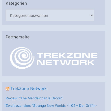
Kategorien
K
a
t
e
Partnerseite
g
o
r
i
e
n
TrekZone Network
Review: “The Mandalorian & Grogu”
Zweitrezension: “Strange New Worlds 4×02 – Der Griffin-