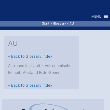
Zum
Inhalt
MENU
springen
Start
Glossary
AU
AU
« Back to Glossary Index
Astronomical Unit = Astronomische
Einheit (Abstand Erde-Sonne)
« Back to Glossary Index