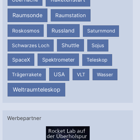
Raumsonde
Raumstation
Russland
Roskosmos
Saturnmond
Shuttle
Schwarzes Loch
Sojus
SpaceX
Spektrometer
Teleskop
USA
Trägerrakete
VLT
Wasser
Weltraumteleskop
Werbepartner