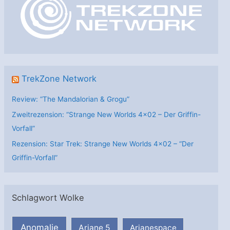
r
i
e
n
TrekZone Network
Review: “The Mandalorian & Grogu”
Zweitrezension: “Strange New Worlds 4×02 – Der Griffin-
Vorfall”
Rezension: Star Trek: Strange New Worlds 4×02 – “Der
Griffin-Vorfall”
Schlagwort Wolke
Anomalie
Ariane 5
Arianespace