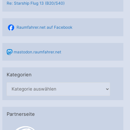
Re: Starship Flug 13 (B20/S40)
Raumfahrer.net auf Facebook
mastodon.raumfahrer.net
Kategorien
K
a
t
e
Partnerseite
g
o