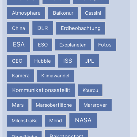
Atmosphäre
Baikonur
Cassini
DLR
Erdbeobachtung
China
ESA
ESO
Fotos
Exoplaneten
ISS
JPL
GEO
Hubble
Kamera
Klimawandel
Kommunikationssatellit
Kourou
Mars
Marsrover
Marsoberfläche
NASA
Milchstraße
Mond
Raketenstart
Oberfläche