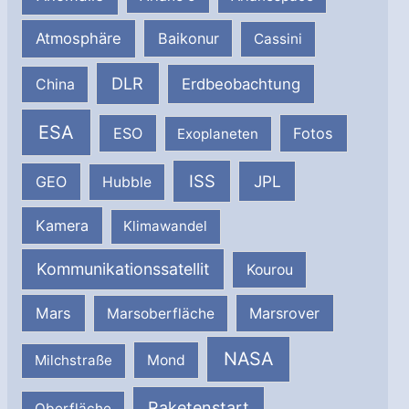
Atmosphäre
Baikonur
Cassini
DLR
Erdbeobachtung
China
ESA
ESO
Fotos
Exoplaneten
ISS
JPL
GEO
Hubble
Kamera
Klimawandel
Kommunikationssatellit
Kourou
Mars
Marsrover
Marsoberfläche
NASA
Milchstraße
Mond
Raketenstart
Oberfläche