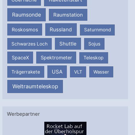
Raumsonde
Raumstation
Russland
Roskosmos
Saturnmond
Shuttle
Schwarzes Loch
Sojus
SpaceX
Spektrometer
Teleskop
USA
Trägerrakete
VLT
Wasser
Weltraumteleskop
Werbepartner