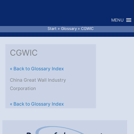
Zum
Inhalt
MENU
springen
Start
Glossary
CGWIC
CGWIC
« Back to Glossary Index
China Great Wall Industry
Corporation
« Back to Glossary Index