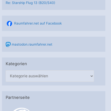
Re: Starship Flug 13 (B20/S40)
Raumfahrer.net auf Facebook
mastodon.raumfahrer.net
Kategorien
K
a
t
e
Partnerseite
g
o