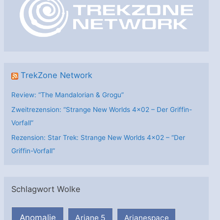
r
i
e
n
TrekZone Network
Review: “The Mandalorian & Grogu”
Zweitrezension: “Strange New Worlds 4×02 – Der Griffin-
Vorfall”
Rezension: Star Trek: Strange New Worlds 4×02 – “Der
Griffin-Vorfall”
Schlagwort Wolke
Anomalie
Ariane 5
Arianespace