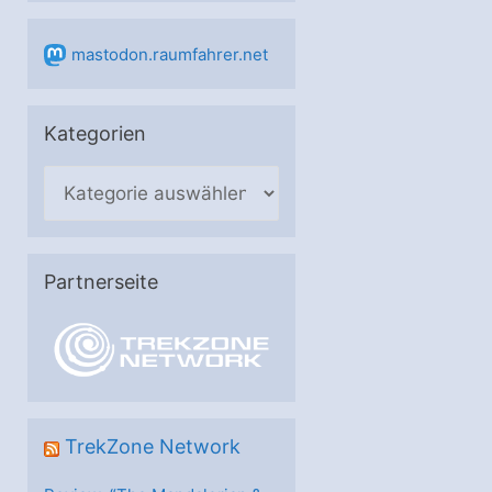
mastodon.raumfahrer.net
Kategorien
K
a
t
e
Partnerseite
g
o
r
i
e
TrekZone Network
n