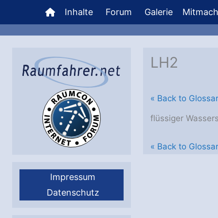
Zum
Inhalte
Forum
Galerie
Mitmac
Inhalt
springen
LH2
« Back to Glossa
flüssiger Wassers
« Back to Glossa
Impressum
Datenschutz