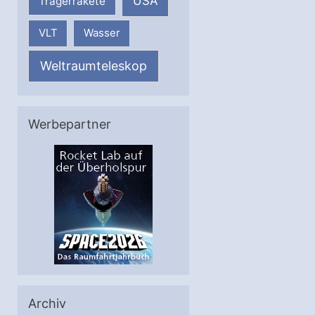
USA
Trägerrakete
VLT
Wasser
Weltraumteleskop
Werbepartner
Archiv