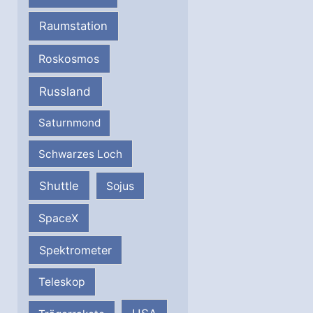
Raumstation
Roskosmos
Russland
Saturnmond
Schwarzes Loch
Shuttle
Sojus
SpaceX
Spektrometer
Teleskop