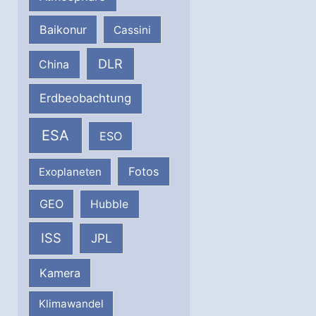
Baikonur
Cassini
DLR
China
Erdbeobachtung
ESA
ESO
Fotos
Exoplaneten
GEO
Hubble
ISS
JPL
Kamera
Klimawandel