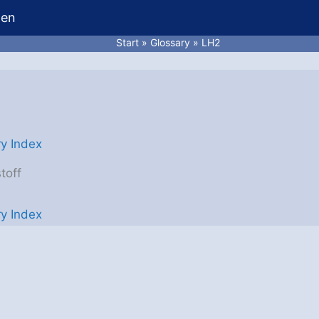
hen
Start
Glossary
LH2
ry Index
toff
ry Index