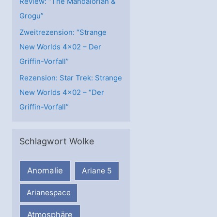
Review: “The Mandalorian &
Grogu”
Zweitrezension: “Strange
New Worlds 4×02 – Der
Griffin-Vorfall”
Rezension: Star Trek: Strange
New Worlds 4×02 – “Der
Griffin-Vorfall”
Schlagwort Wolke
Anomalie
Ariane 5
Arianespace
Atmosphäre