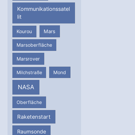
Kommunikationssatel
lit
Mars
Kourou
Marsoberfläche
Marsrover
Milchstraße
Mond
NASA
Oberfläche
Raketenstart
Raumsonde