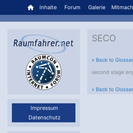
Zum
Inhalte
Forum
Galerie
Mitmac
Inhalt
springen
SECO
« Back to Glossa
second stage eng
« Back to Glossa
Impressum
Datenschutz