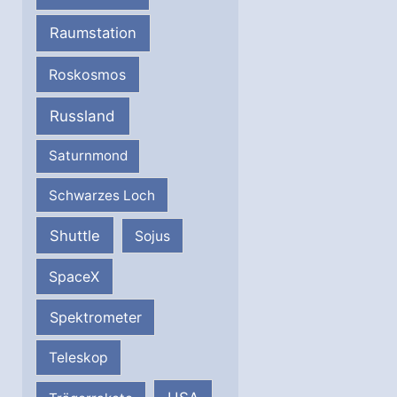
Raumstation
Roskosmos
Russland
Saturnmond
Schwarzes Loch
Shuttle
Sojus
SpaceX
Spektrometer
Teleskop