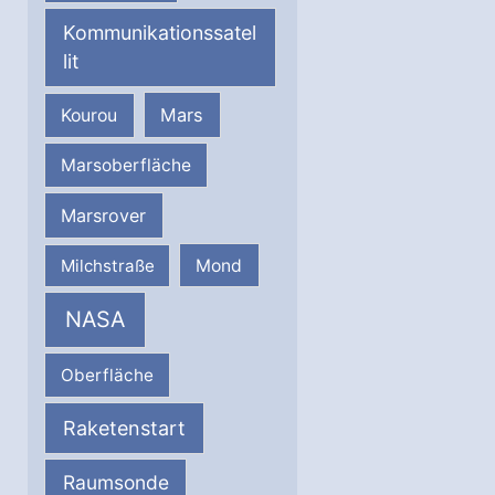
Kommunikationssatel
lit
Mars
Kourou
Marsoberfläche
Marsrover
Milchstraße
Mond
NASA
Oberfläche
Raketenstart
Raumsonde