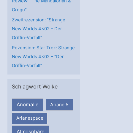
Review: “The Mandalorian &
Grogu”
Zweitrezension: “Strange
New Worlds 4×02 – Der
Griffin-Vorfall”
Rezension: Star Trek: Strange
New Worlds 4×02 – “Der
Griffin-Vorfall”
Schlagwort Wolke
Anomalie
Ariane 5
Arianespace
Atmosphäre