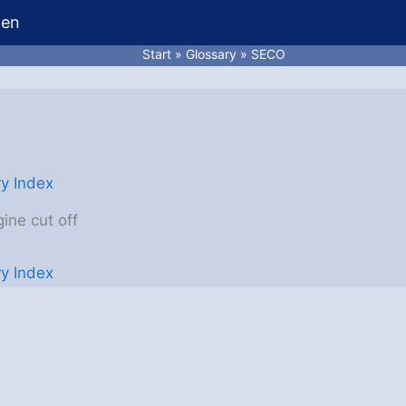
hen
Start
Glossary
SECO
ry Index
ine cut off
ry Index