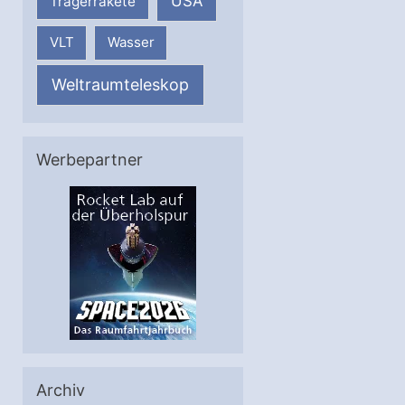
USA
Trägerrakete
VLT
Wasser
Weltraumteleskop
Werbepartner
Archiv