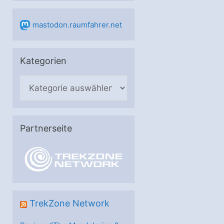
mastodon.raumfahrer.net
Kategorien
K
a
t
e
Partnerseite
g
o
r
i
e
TrekZone Network
n