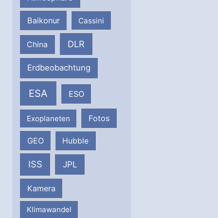
Baikonur
Cassini
DLR
China
Erdbeobachtung
ESA
ESO
Fotos
Exoplaneten
GEO
Hubble
ISS
JPL
Kamera
Klimawandel