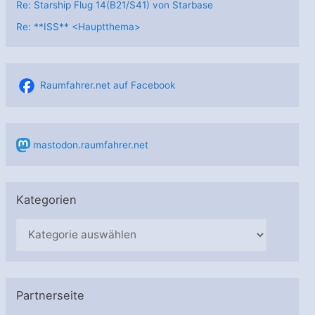
Re: Starship Flug 14(B21/S41) von Starbase
Re: **ISS** <Hauptthema>
Raumfahrer.net auf Facebook
mastodon.raumfahrer.net
Kategorien
K
a
t
e
Partnerseite
g