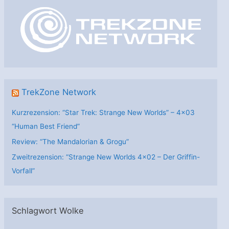
o
r
i
e
n
TrekZone Network
Kurzrezension: “Star Trek: Strange New Worlds” – 4×03
“Human Best Friend”
Review: “The Mandalorian & Grogu”
Zweitrezension: “Strange New Worlds 4×02 – Der Griffin-
Vorfall”
Schlagwort Wolke