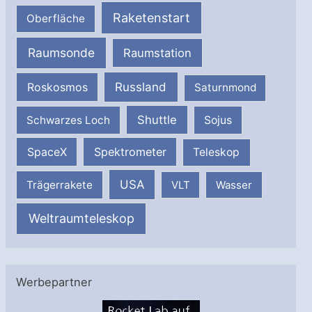
Raketenstart
Oberfläche
Raumsonde
Raumstation
Russland
Roskosmos
Saturnmond
Shuttle
Schwarzes Loch
Sojus
SpaceX
Spektrometer
Teleskop
USA
Trägerrakete
VLT
Wasser
Weltraumteleskop
Werbepartner