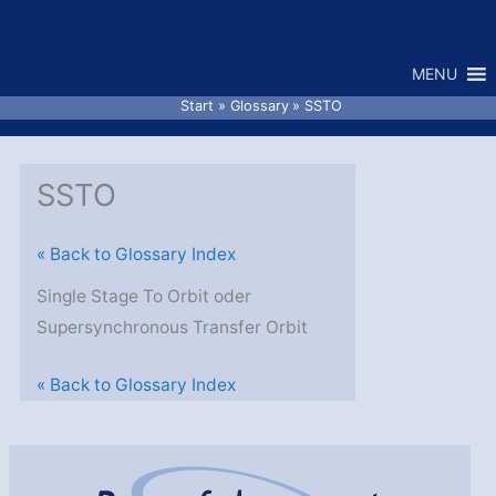
Zum
Inhalt
MENU
springen
Start
Glossary
SSTO
SSTO
« Back to Glossary Index
Single Stage To Orbit oder
Supersynchronous Transfer Orbit
« Back to Glossary Index