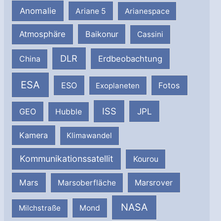
Anomalie
Ariane 5
Arianespace
Atmosphäre
Baikonur
Cassini
DLR
Erdbeobachtung
China
ESA
ESO
Fotos
Exoplaneten
ISS
JPL
GEO
Hubble
Kamera
Klimawandel
Kommunikationssatellit
Kourou
Mars
Marsrover
Marsoberfläche
NASA
Milchstraße
Mond