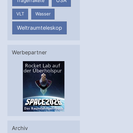
USA
Trägerrakete
VLT
Wasser
Weltraumteleskop
Werbepartner
Archiv