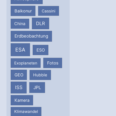
Baikonur
Cassini
DLR
China
Erdbeobachtung
ESA
ESO
Fotos
Exoplaneten
GEO
Hubble
ISS
JPL
Kamera
Klimawandel