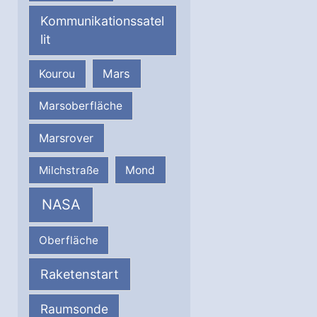
Kommunikationssatel
lit
Mars
Kourou
Marsoberfläche
Marsrover
Milchstraße
Mond
NASA
Oberfläche
Raketenstart
Raumsonde