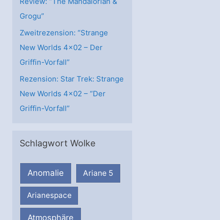
Review: “The Mandalorian &
Grogu”
Zweitrezension: “Strange
New Worlds 4×02 – Der
Griffin-Vorfall”
Rezension: Star Trek: Strange
New Worlds 4×02 – “Der
Griffin-Vorfall”
Schlagwort Wolke
Anomalie
Ariane 5
Arianespace
Atmosphäre