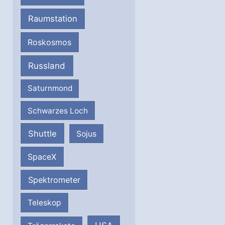
Raumstation
Roskosmos
Russland
Saturnmond
Schwarzes Loch
Shuttle
Sojus
SpaceX
Spektrometer
Teleskop