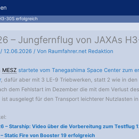
hen
H3-30S erfolgreich
026 – Jungfernflug von JAXAs H3
/
12.06.2026
/ Von
Raumfahrer.net Redaktion
3
MESZ
startete vom Tanegashima Space Center zum er
r
, dafür aber mit 3 LE-9 Triebwerken, statt 2 wie in den
ach dem Fehlstart im Dezember die mit dem Verlust des
ist ausgelegt für den Transport leichterer Nutzlasten i
el:
26 – Starship: Video über die Vorbereitung zum Testflug 1
 – Static Fire von Booster 19 erfolgreich