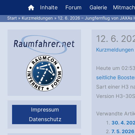
Zum
Inhalte
Forum
Galerie
Mitmac
Inhalt
Start
Kurzmeldungen
12. 6. 2026 – Jungfernflug von JAXAs 
springen
12. 6. 2
Kurzmeldungen
Heute um 02:5
seitliche Booste
Sart einer H3 n
Version H3-30S 
Impressum
Verwandte Artik
Datenschutz
30. 4. 20
7. 5. 2026