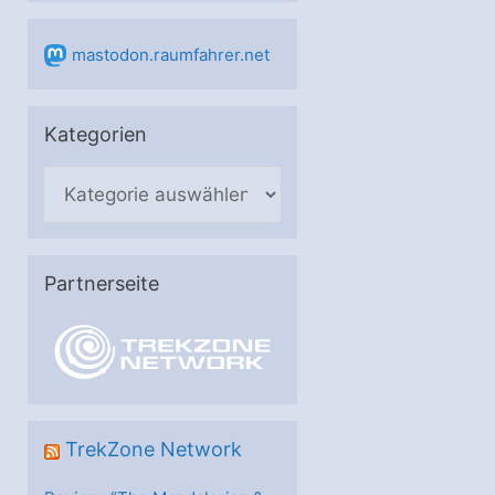
mastodon.raumfahrer.net
Kategorien
K
a
t
e
Partnerseite
g
o
r
i
e
TrekZone Network
n