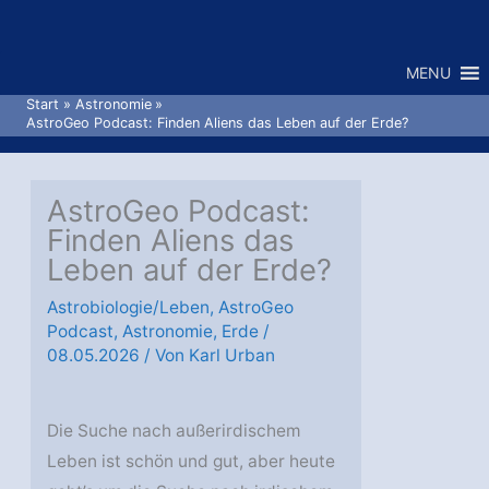
Zum
Inhalt
MENU
springen
Start
Astronomie
AstroGeo Podcast: Finden Aliens das Leben auf der Erde?
AstroGeo Podcast:
Finden Aliens das
Leben auf der Erde?
Astrobiologie/Leben
,
AstroGeo
Podcast
,
Astronomie
,
Erde
/
08.05.2026
/ Von
Karl Urban
Die Suche nach außerirdischem
Leben ist schön und gut, aber heute