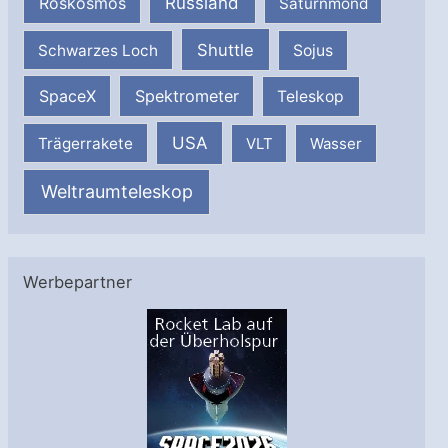
Russland
Roskosmos
Saturnmond
Shuttle
Schwarzes Loch
Sojus
SpaceX
Spektrometer
Teleskop
USA
Trägerrakete
VLT
Wasser
Weltraumteleskop
Werbepartner