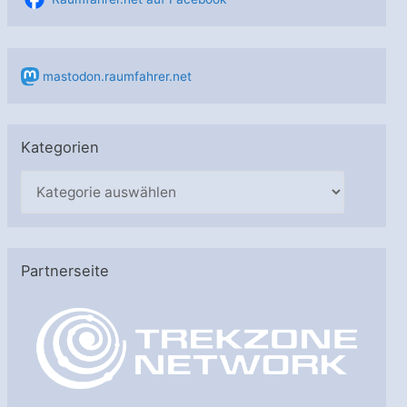
mastodon.raumfahrer.net
Kategorien
K
a
t
e
Partnerseite
g
o
r
i
e
n