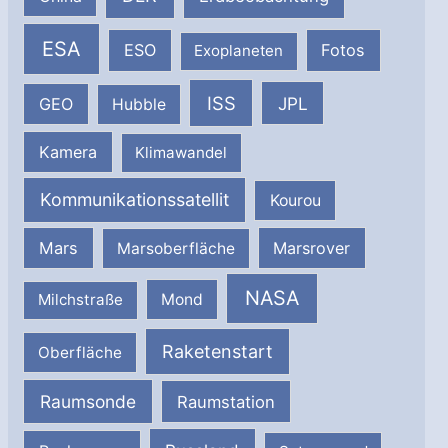
ESA
ESO
Fotos
Exoplaneten
ISS
JPL
GEO
Hubble
Kamera
Klimawandel
Kommunikationssatellit
Kourou
Mars
Marsrover
Marsoberfläche
NASA
Milchstraße
Mond
Raketenstart
Oberfläche
Raumsonde
Raumstation