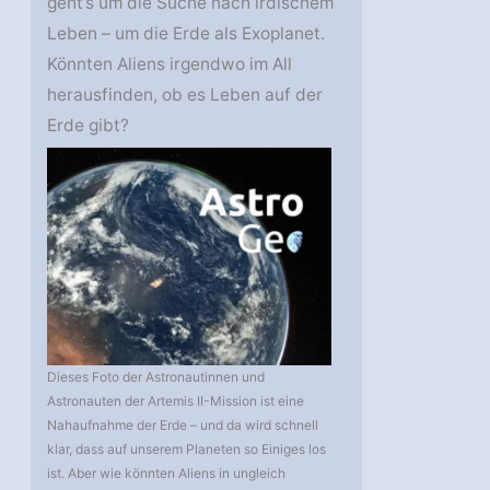
geht’s um die Suche nach irdischem
Leben – um die Erde als Exoplanet.
Könnten Aliens irgendwo im All
herausfinden, ob es Leben auf der
Erde gibt?
Dieses Foto der Astronautinnen und
Astronauten der Artemis II-Mission ist eine
Nahaufnahme der Erde – und da wird schnell
klar, dass auf unserem Planeten so Einiges los
ist. Aber wie könnten Aliens in ungleich