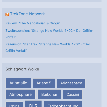
TrekZone Network
Review: “The Mandalorian & Grogu”
Zweitrezension: “Strange New Worlds 4×02 – Der Griffin-
Vorfall”
Rezension: Star Trek: Strange New Worlds 4×02 – “Der
Griffin-Vorfall”
Schlagwort Wolke
Anomalie
Ariane 5
Arianespace
Atmosphäre
Baikonur
Cassini
DLR
Erdbeobachtung
China