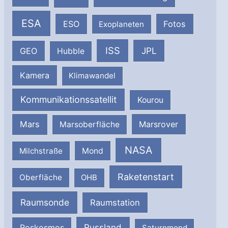
ESA
ESO
Fotos
Exoplaneten
ISS
JPL
GEO
Hubble
Kamera
Klimawandel
Kommunikationssatellit
Kourou
Mars
Marsrover
Marsoberfläche
NASA
Milchstraße
Mond
Raketenstart
Oberfläche
OHB
Raumsonde
Raumstation
Russland
Roskosmos
Saturnmond