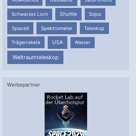
Shuttle
Schwarzes Loch
Sojus
SpaceX
Spektrometer
Teleskop
USA
Trägerrakete
Wasser
Weltraumteleskop
Werbepartner