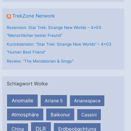
TrekZone Network
Rezension: Star Trek: Strange New Worlds – 4×03
“Menschlicher bester Freund”
Kurzrezension: “Star Trek: Strange New Worlds” – 4×03
“Human Best Friend”
Review: “The Mandalorian & Grogu”
Schlagwort Wolke
Anomalie
Ariane 5
Arianespace
Atmosphäre
Baikonur
Cassini
DLR
Erdbeobachtung
China