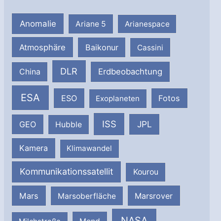
Anomalie
Ariane 5
Arianespace
Atmosphäre
Baikonur
Cassini
DLR
Erdbeobachtung
China
ESA
ESO
Fotos
Exoplaneten
ISS
JPL
GEO
Hubble
Kamera
Klimawandel
Kommunikationssatellit
Kourou
Mars
Marsrover
Marsoberfläche
NASA