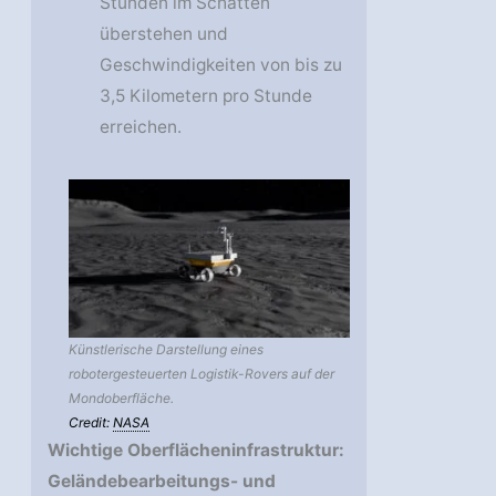
Stunden im Schatten
überstehen und
Geschwindigkeiten von bis zu
3,5 Kilometern pro Stunde
erreichen.
Künstlerische Darstellung eines
robotergesteuerten Logistik-Rovers auf der
Mondoberfläche.
Credit:
NASA
Wichtige Oberflächeninfrastruktur:
Geländebearbeitungs- und