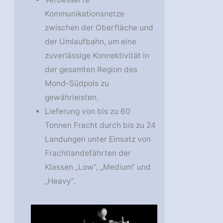
Kommunikationsnetze
zwischen der Oberfläche und
der Umlaufbahn, um eine
zuverlässige Konnektivität in
der gesamten Region des
Mond-Südpols zu
gewährleisten.
Lieferung von bis zu 60
Tonnen Fracht durch bis zu 24
Landungen unter Einsatz von
Frachtlandefährten der
Klassen „Low“, „Medium“ und
„Heavy“.