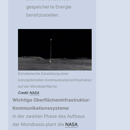
gespeicherte Energie
bereitzustellen.
Künstlerische Darstellung einer
konzeptionellen Kommunikationsinfrastruktur
auf der Mondoberfläche.
Credit:
NASA
Wichtige Oberflächeninfrastruktur:
Kommunikationssysteme
In der zweiten Phase des Aufbaus
der Mondbasis plant die
NASA
,