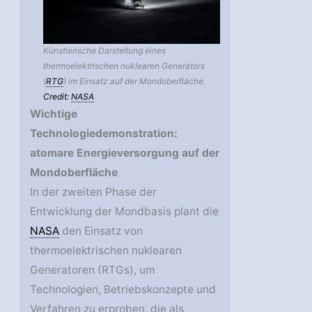
Künstlerische Darstellung eines
thermoelektrischen nuklearen Generators
(
RTG
) im Einsatz auf der Mondoberfläche.
Credit:
NASA
Wichtige
Technologiedemonstration:
atomare Energieversorgung auf der
Mondoberfläche
In der zweiten Phase der
Entwicklung der Mondbasis plant die
NASA
den Einsatz von
thermoelektrischen nuklearen
Generatoren (RTGs), um
Technologien, Betriebskonzepte und
Verfahren zu erproben, die als