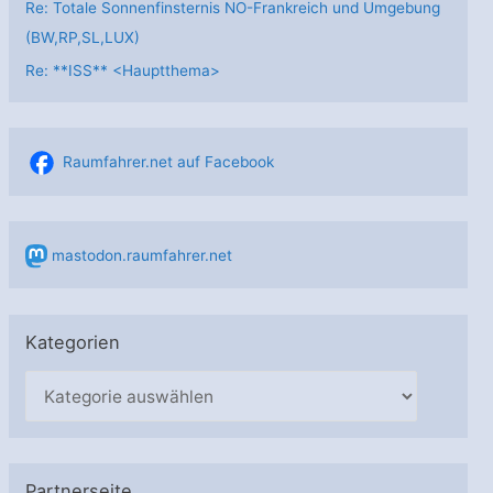
Re: Totale Sonnenfinsternis NO-Frankreich und Umgebung
(BW,RP,SL,LUX)
Re: **ISS** <Hauptthema>
Raumfahrer.net auf Facebook
mastodon.raumfahrer.net
Kategorien
K
a
t
e
Partnerseite