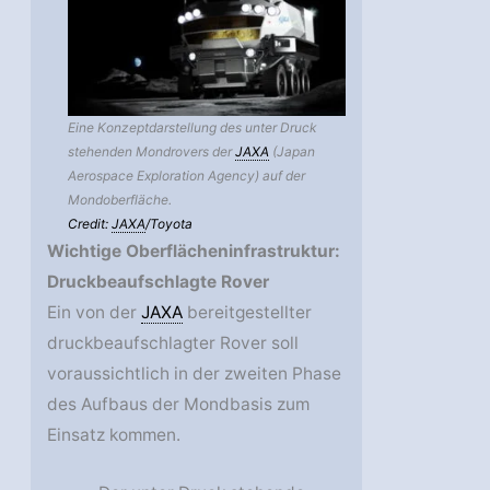
Eine Konzeptdarstellung des unter Druck
stehenden Mondrovers der
JAXA
(Japan
Aerospace Exploration Agency) auf der
Mondoberfläche.
Credit:
JAXA
/Toyota
Wichtige Oberflächeninfrastruktur:
Druckbeaufschlagte Rover
Ein von der
JAXA
bereitgestellter
druckbeaufschlagter Rover soll
voraussichtlich in der zweiten Phase
des Aufbaus der Mondbasis zum
Einsatz kommen.