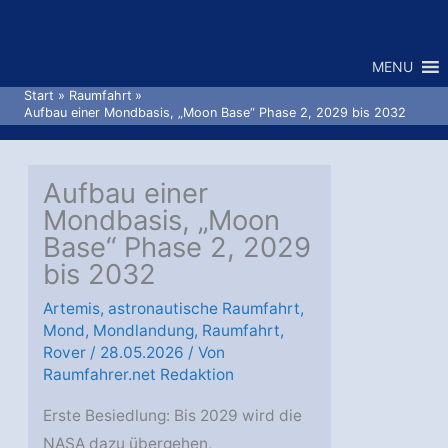
Zum
Inhalt
MENU
springen
Start
Raumfahrt
Aufbau einer Mondbasis, „Moon Base“ Phase 2, 2029 bis 2032
Aufbau einer
Mondbasis, „Moon
Base“ Phase 2, 2029
bis 2032
Artemis
,
astronautische Raumfahrt
,
Mond
,
Mondlandung
,
Raumfahrt
,
Rover
/
28.05.2026
/ Von
Raumfahrer.net Redaktion
Erste Besiedlung: Bis 2029 wird die
NASA dazu übergehen,