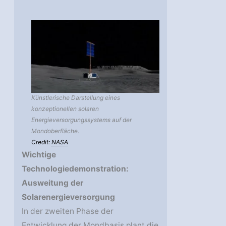
Künstlerische Darstellung eines
konzeptionellen solaren
Energieversorgungssystems auf der
Mondoberfläche.
Credit:
NASA
Wichtige
Technologiedemonstration:
Ausweitung der
Solarenergieversorgung
In der zweiten Phase der
Entwicklung der Mondbasis plant die