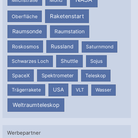
Milchstraße
Mond
Raketenstart
Oberfläche
Raumsonde
Raumstation
Russland
Roskosmos
Saturnmond
Shuttle
Schwarzes Loch
Sojus
SpaceX
Spektrometer
Teleskop
USA
Trägerrakete
VLT
Wasser
Weltraumteleskop
Werbepartner