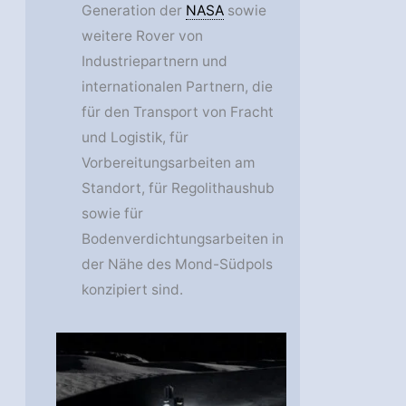
Generation der
NASA
sowie
weitere Rover von
Industriepartnern und
internationalen Partnern, die
für den Transport von Fracht
und Logistik, für
Vorbereitungsarbeiten am
Standort, für Regolithaushub
sowie für
Bodenverdichtungsarbeiten in
der Nähe des Mond-Südpols
konzipiert sind.