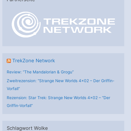
g
o
r
i
e
n
TrekZone Network
Review: “The Mandalorian & Grogu”
Zweitrezension: “Strange New Worlds 4×02 – Der Griffin-
Vorfall”
Rezension: Star Trek: Strange New Worlds 4×02 – “Der
Griffin-Vorfall”
Schlagwort Wolke