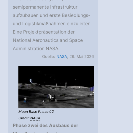
semipermanente Infrastruktur
aufzubauen und erste Besiedlungs-
und Logistikmaßnahmen einzuleiten.
Eine Projektpräsentation der
National Aeronautics and Space
Administration NASA.
Quelle:
NASA
, 26. Mai 2026
Moon Base Phase 02
Credit:
NASA
Phase zwei des Ausbaus der