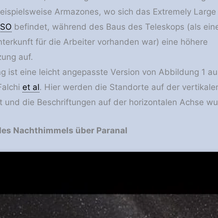
beispielsweise Armazones, wo sich das Extremely Large
ESO
befindet, während des Baus des Teleskops (als ein
nterkunft für die Arbeiter vorhanden war) eine höhere
ung auf.
ng ist eine leicht angepasste Version von Abbildung 1 au
Falchi
et al
. Hier werden die Standorte auf der vertikale
 und die Beschriftungen auf der horizontalen Achse wu
des Nachthimmels über Paranal