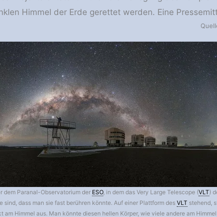
klen Himmel der Erde gerettet werden. Eine Pressemitt
Quel
r dem Paranal-Observatorium der
ESO
, in dem das Very Large Telescope (
VLT
) 
ne sind, dass man sie fast berühren könnte. Auf einer Plattform des
VLT
stehend, s
kt am Himmel aus. Man könnte diesen hellen Körper, wie viele andere am Himmel, f