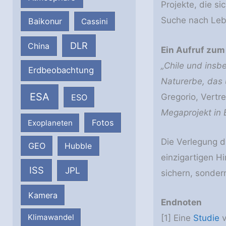
Projekte, die s
Suche nach Leb
Baikonur
Cassini
DLR
China
Ein Aufruf zum
„Chile und insb
Erdbeobachtung
Naturerbe, das
ESA
Gregorio, Vertr
ESO
Megaprojekt in 
Fotos
Exoplaneten
Die Verlegung d
GEO
Hubble
einzigartigen H
ISS
JPL
sichern, sonder
Kamera
Endnoten
Klimawandel
[1] Eine
Studie
v