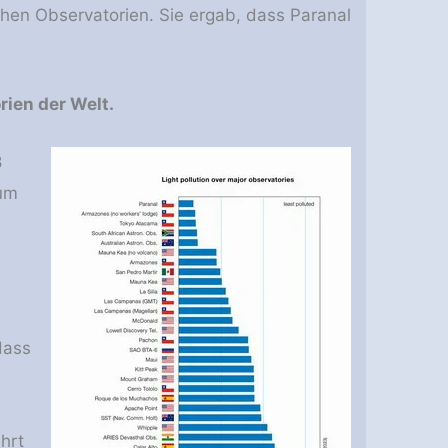
hen Observatorien. Sie ergab, dass Paranal
ien der Welt.
8
ium
dass
hrt