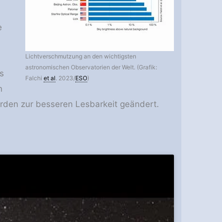
e
Lichtverschmutzung an den wichtigsten
astronomischen Observatorien der Welt. (Grafik:
s
Falchi
et al
. 2023/
ESO
)
n
rden zur besseren Lesbarkeit geändert.