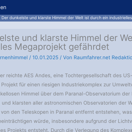
hen
Der dunkelste und klarste Himmel der Welt ist durch ein industriell
lste und klarste Himmel der Wel
lles Megaprojekt gefährdet
ernenhimmel
/
10.01.2025
/ Von
Raumfahrer.net Redakti
r reichte AES Andes, eine Tochtergesellschaft des US
 Projekt für einen riesigen Industriekomplex zur Umwelt
kellosen Himmel über dem Paranal-Observatorium der 
und klarsten aller astronomischen Observatorien der Wel
r von den Teleskopen in Paranal entfernt entstehen, 
einträchtigen würde, insbesondere aufgrund der Lich
es Projekts entsteht. Durch die Verlegung des Komplexes