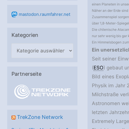
einen Planeten in unse
Näher an der Erde sind
mastodon.raumfahrer.net
Zusammenspiel sorgen s
über 1,8-Meter-Spiegel
Die chilenische Atacam
Kategorien
nur sehr wenig bis gar
Ein Himmelsbogen zum 
K
Ein unersetzli
a
Seit seiner Ein
t
(
ESO
) gebaut u
e
Partnerseite
Bild eines Exop
g
Physik im Jahr
o
Milchstraße ver
r
Astronomen welt
i
letzten Jahrzeh
e
TrekZone Network
Extremely Large
n