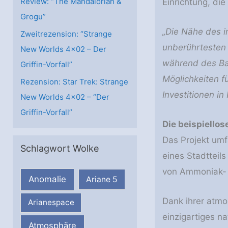
Review: “The Mandalorian &
Einrichtung, di
Grogu”
„Die Nähe des i
Zweitrezension: “Strange
unberührtesten 
New Worlds 4×02 – Der
während des Ba
Griffin-Vorfall”
Möglichkeiten f
Rezension: Star Trek: Strange
Investitionen in
New Worlds 4×02 – “Der
Griffin-Vorfall”
Die beispiello
Das Projekt umf
Schlagwort Wolke
eines Stadtteil
von Ammoniak- 
Anomalie
Ariane 5
Dank ihrer atmo
Arianespace
einzigartiges n
Atmosphäre