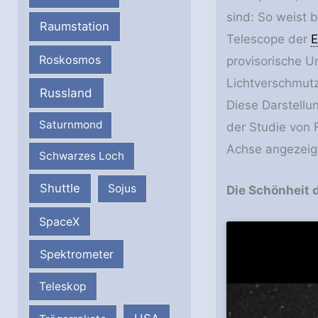
sind: So weist 
Raumstation
Telescope der
Roskosmos
provisorische U
Lichtverschmutz
Russland
Diese Darstellu
Saturnmond
der Studie von 
Achse angezeigt
Schwarzes Loch
Shuttle
Sojus
Die Schönheit 
SpaceX
Spektrometer
Teleskop