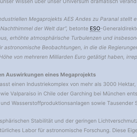
e unser Wissen über unser Universum dramatisch veränd
ndustriellen Megaprojekts AES Andes zu Paranal stellt ei
Nachthimmel der Welt dar“,
betonte
ESO
-Generaldirekt
us, erhöhte atmosphärische Turbulenzen und insbeson
ür astronomische Beobachtungen, in die die Regierung
 Höhe von mehreren Milliarden Euro getätigt haben, irre
sen Auswirkungen eines Megaprojekts
asst einen Industriekomplex von mehr als 3000 Hektar,
s wie Valparaiso in Chile oder Garching bei München ent
und Wasserstoffproduktionsanlagen sowie Tausender S
sphärischen Stabilität und der geringen Lichtverschmu
atürliches Labor für astronomische Forschung. Diese Eig