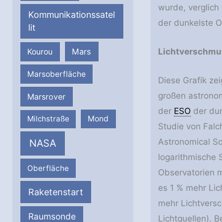
wurde, verglich
Kommunikationssatel
der dunkelste Or
lit
Mars
Lichtverschmut
Kourou
Marsoberfläche
Diese Grafik ze
großen astrono
Marsrover
der
ESO
der dun
Milchstraße
Mond
Studie von Falc
Astronomical So
NASA
logarithmische S
Oberfläche
Observatorien m
es 1 % mehr Lic
Raketenstart
mehr Lichtversc
Raumsonde
Lichtquellen). 