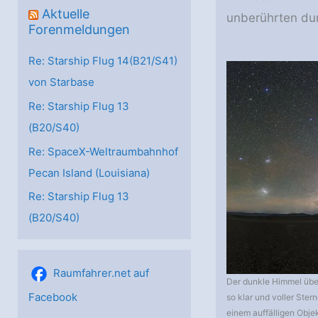
Aktuelle
unberührten dun
Forenmeldungen
Re: Starship Flug 14(B21/S41)
von Starbase
Re: Starship Flug 13
(B20/S40)
Re: SpaceX-Weltraumbahnhof
Pecan Island (Louisiana)
Re: Starship Flug 13
(B20/S40)
Raumfahrer.net auf
Der dunkle Himmel übe
Facebook
so klar und voller Ster
einem auffälligen Obje