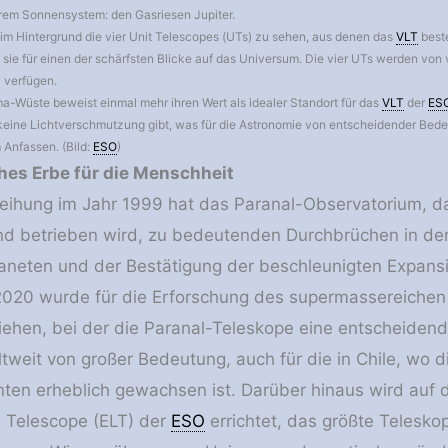
rem Sonnensystem: den Gasriesen Jupiter.
 im Hintergrund die vier Unit Telescopes (UTs) zu sehen, aus denen das
VLT
beste
ie für einen der schärfsten Blicke auf das Universum. Die vier UTs werden von vi
 verfügen.
a-Wüste beweist einmal mehr ihren Wert als idealer Standort für das
VLT
der
ES
 keine Lichtverschmutzung gibt, was für die Astronomie von entscheidender Be
Anfassen. (Bild:
ESO
)
ches Erbe für die Menschheit
weihung im Jahr 1999 hat das Paranal-Observatorium, 
nd betrieben wird, zu bedeutenden Durchbrüchen in der
laneten und der Bestätigung der beschleunigten Expans
 2020 wurde für die Erforschung des supermassereiche
liehen, bei der die Paranal-Teleskope eine entscheidende
weit von großer Bedeutung, auch für die in Chile, wo 
nten erheblich gewachsen ist. Darüber hinaus wird au
 Telescope (ELT) der
ESO
errichtet, das größte Teleskop