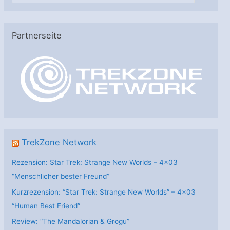
t
e
Partnerseite
g
o
r
i
e
n
TrekZone Network
Rezension: Star Trek: Strange New Worlds – 4×03
“Menschlicher bester Freund”
Kurzrezension: “Star Trek: Strange New Worlds” – 4×03
“Human Best Friend”
Review: “The Mandalorian & Grogu”