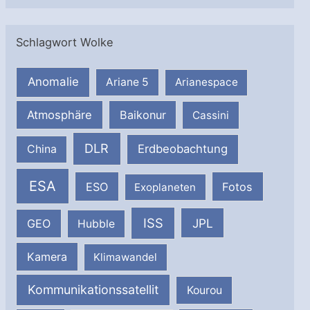
Schlagwort Wolke
Anomalie
Ariane 5
Arianespace
Atmosphäre
Baikonur
Cassini
DLR
Erdbeobachtung
China
ESA
ESO
Fotos
Exoplaneten
ISS
JPL
GEO
Hubble
Kamera
Klimawandel
Kommunikationssatellit
Kourou