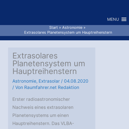
Zum
Inhalt
MENU
springen
Start
Astronomie
Extrasolares Planetensystem um Hauptreihenstern
Extrasolares
Planetensystem um
Hauptreihenstern
Astronomie
,
Extrasolar
/
04.08.2020
/ Von
Raumfahrer.net Redaktion
Erster radioastronomischer
Nachweis eines extrasolaren
Planetensystems um einen
Hauptreihenstern. Das VLBA-