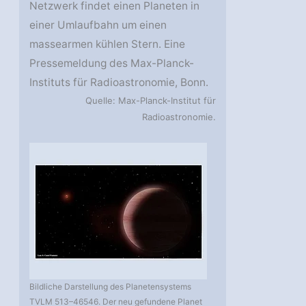
Netzwerk findet einen Planeten in
einer Umlaufbahn um einen
massearmen kühlen Stern. Eine
Pressemeldung des Max-Planck-
Instituts für Radioastronomie, Bonn.
Quelle: Max-Planck-Institut für
Radioastronomie.
Bildliche Darstellung des Planetensystems
TVLM 513–46546. Der neu gefundene Planet