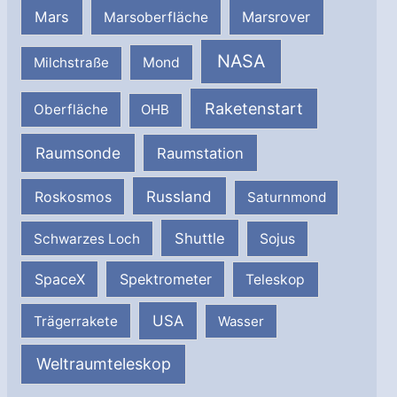
Mars
Marsrover
Marsoberfläche
NASA
Milchstraße
Mond
Raketenstart
Oberfläche
OHB
Raumsonde
Raumstation
Russland
Roskosmos
Saturnmond
Shuttle
Schwarzes Loch
Sojus
SpaceX
Spektrometer
Teleskop
USA
Trägerrakete
Wasser
Weltraumteleskop