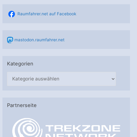
Raumfahrer.net auf Facebook
mastodon.raumfahrer.net
Kategorien
K
a
t
e
Partnerseite
g
o
r
i