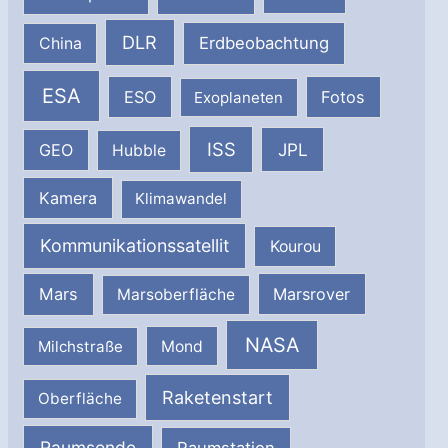
DLR
Erdbeobachtung
China
ESA
ESO
Fotos
Exoplaneten
ISS
JPL
GEO
Hubble
Kamera
Klimawandel
Kommunikationssatellit
Kourou
Mars
Marsrover
Marsoberfläche
NASA
Milchstraße
Mond
Raketenstart
Oberfläche
Raumsonde