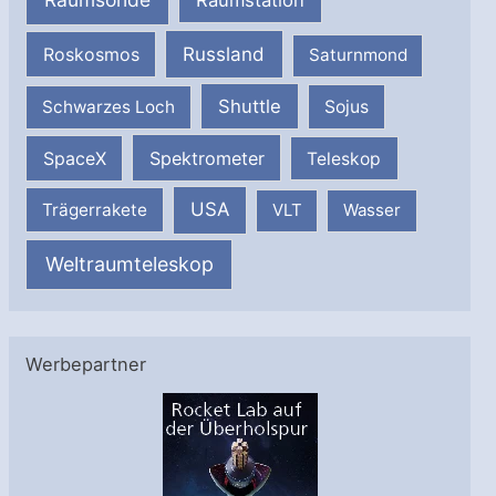
Raumstation
Russland
Roskosmos
Saturnmond
Shuttle
Schwarzes Loch
Sojus
SpaceX
Spektrometer
Teleskop
USA
Trägerrakete
VLT
Wasser
Weltraumteleskop
Werbepartner