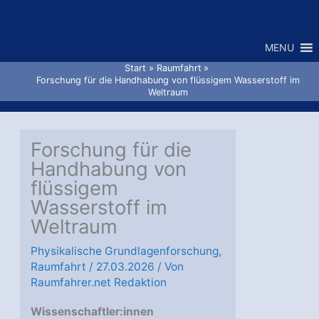
Zum
Inhalt
MENU
springen
Start
Raumfahrt
Forschung für die Handhabung von flüssigem Wasserstoff im
Weltraum
Forschung für die
Handhabung von
flüssigem
Wasserstoff im
Weltraum
Physikalische Grundlagenforschung
,
Raumfahrt
/
27.03.2026
/ Von
Raumfahrer.net Redaktion
Wissenschaftler:innen