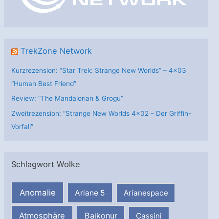
e
n
TrekZone Network
Kurzrezension: “Star Trek: Strange New Worlds” – 4×03
“Human Best Friend”
Review: “The Mandalorian & Grogu”
Zweitrezension: “Strange New Worlds 4×02 – Der Griffin-
Vorfall”
Schlagwort Wolke
Anomalie
Ariane 5
Arianespace
Atmosphäre
Baikonur
Cassini