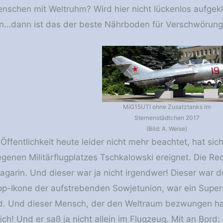
nschen mit Weltruhm? Wird hier nicht lückenlos aufgekl
n…dann ist das der beste Nährboden für Verschwörungst
MiG15UTI ohne Zusatztanks im
Sternenstädtchen 2017
(Bild: A. Weise)
Öffentlichkeit heute leider nicht mehr beachtet, hat sic
genen Militärflugplatzes Tschkalowski ereignet. Die Red
agarin. Und dieser war ja nicht irgendwer! Dieser war 
op-Ikone der aufstrebenden Sowjetunion, war ein Superst
d. Und dieser Mensch, der den Weltraum bezwungen hat
ich! Und er saß ja nicht allein im Flugzeug. Mit an Bor