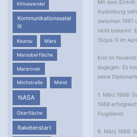
Mit dem Eintrit
Klimawandel
Ausbildung sieh
Kommunikationssatel
zwischen 1961 u
lit
nicht bekannt.
(Sojus 1) im Ap
Mars
Kourou
Marsoberfläche
Erst im November
dagegen. Es kom
Marsrover
seine Diplomarbe
Milchstraße
Mond
1. März 1968: Ga
NASA
1968 erfolgreic
Oberfläche
Flugdienst.
Raketenstart
9. März 1968: G