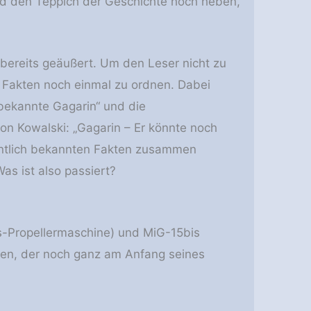
nd den Teppich der Geschichte hoch heben,
 bereits geäußert. Um den Leser nicht zu
n Fakten noch einmal zu ordnen. Dabei
bekannte Gagarin“ und die
n Kowalski: „Gagarin – Er könnte noch
fentlich bekannten Fakten zusammen
s ist also passiert?
s-Propellermaschine) und MiG-15bis
oten, der noch ganz am Anfang seines