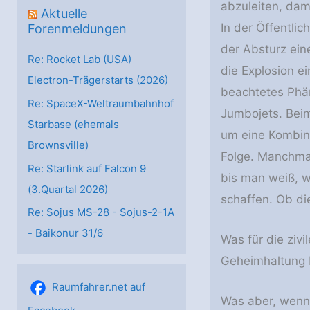
abzuleiten, dami
Aktuelle
In der Öffentli
Forenmeldungen
der Absturz ein
Re: Rocket Lab (USA)
die Explosion e
Electron-Trägerstarts (2026)
beachtetes Phän
Re: SpaceX-Weltraumbahnhof
Jumbojets. Beim
Starbase (ehemals
um eine Kombina
Brownsville)
Folge. Manchmal
Re: Starlink auf Falcon 9
bis man weiß, wa
(3.Quartal 2026)
schaffen. Ob die
Re: Sojus MS-28 - Sojus-2-1А
- Baikonur 31/6
Was für die zivil
Geheimhaltung b
Raumfahrer.net auf
Was aber, wenn 