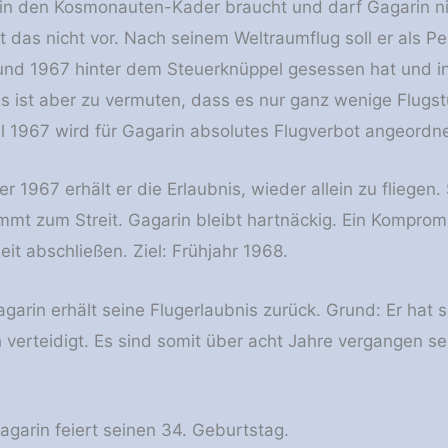
t in den Kosmonauten-Kader braucht und darf Gagarin ni
t das nicht vor. Nach seinem Weltraumflug soll er als P
nd 1967 hinter dem Steuerknüppel gesessen hat und in w
 Es ist aber zu vermuten, dass es nur ganz wenige Fl
ril 1967 wird für Gagarin absolutes Flugverbot angeordne
 1967 erhält er die Erlaubnis, wieder allein zu fliegen
mt zum Streit. Gagarin bleibt hartnäckig. Ein Kompromi
it abschließen. Ziel: Frühjahr 1968.
garin erhält seine Flugerlaubnis zurück. Grund: Er hat 
h verteidigt. Es sind somit über acht Jahre vergangen 
agarin feiert seinen 34. Geburtstag.