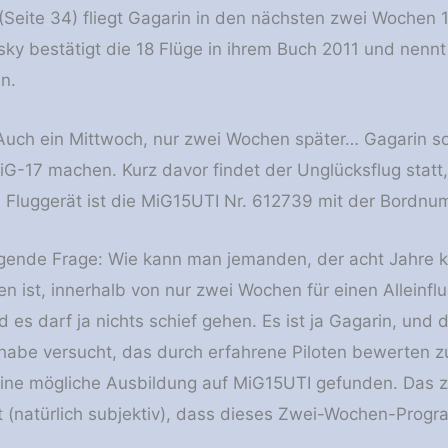
Seite 34) fliegt Gagarin in den nächsten zwei Wochen 
ky bestätigt die 18 Flüge in ihrem Buch 2011 und nennt
n.
Auch ein Mittwoch, nur zwei Wochen später… Gagarin soll
G-17 machen. Kurz davor findet der Unglücksflug statt
Fluggerät ist die MiG15UTI Nr. 612739 mit der Bordnu
folgende Frage: Wie kann man jemanden, der acht Jahre 
gen ist, innerhalb von nur zwei Wochen für einen Alleinfl
 es darf ja nichts schief gehen. Es ist ja Gagarin, und 
 habe versucht, das durch erfahrene Piloten bewerten zu
 eine mögliche Ausbildung auf MiG15UTI gefunden. Das
 (natürlich subjektiv), dass dieses Zwei-Wochen-Progr