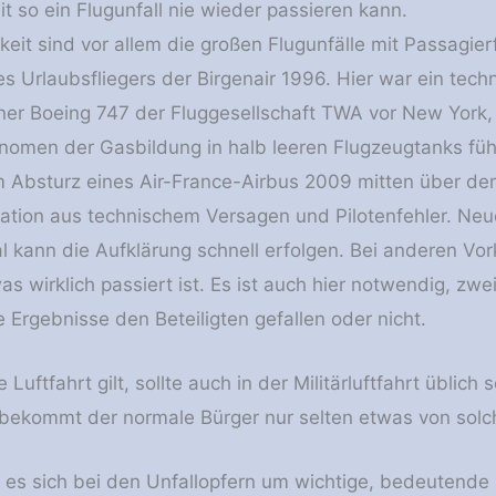
t so ein Flugunfall nie wieder passieren kann.
chkeit sind vor allem die großen Flugunfälle mit Passagi
es Urlaubsfliegers der Birgenair 1996. Hier war ein tec
iner Boeing 747 der Fluggesellschaft TWA vor New York, 
omen der Gasbildung in halb leeren Flugzeugtanks füh
 Absturz eines Air-France-Airbus 2009 mitten über dem
tion aus technischem Versagen und Pilotenfehler. Neu
 kann die Aufklärung schnell erfolgen. Bei anderen V
s wirklich passiert ist. Es ist auch hier notwendig, zwei
 Ergebnisse den Beteiligten gefallen oder nicht.
e Luftfahrt gilt, sollte auch in der Militärluftfahrt üblich
ekommt der normale Bürger nur selten etwas von solch
es sich bei den Unfallopfern um wichtige, bedeutende 