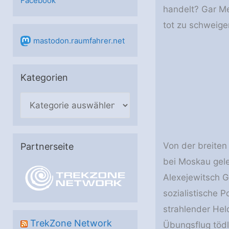
Facebook
handelt? Gar Me
tot zu schweige
mastodon.raumfahrer.net
Kategorien
K
a
t
e
Von der breiten 
Partnerseite
g
bei Moskau gele
o
Alexejewitsch G
r
sozialistische P
i
strahlender Hel
e
TrekZone Network
Übungsflug tödl