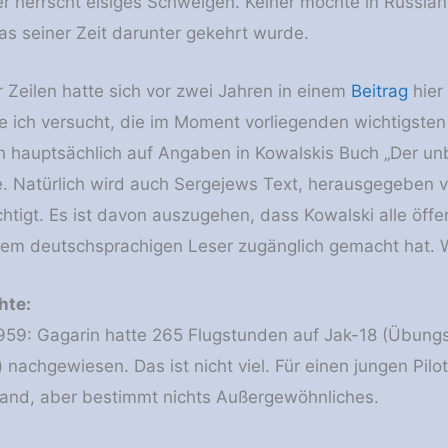
 herrscht eisiges Schweigen. Keiner möchte in Russla
s seiner Zeit darunter gekehrt wurde.
r Zeilen hatte sich vor zwei Jahren in einem
Beitrag
hier
e ich versucht, die im Moment vorliegenden wichtigste
h hauptsächlich auf Angaben in Kowalskis Buch „Der un
 Natürlich wird auch Sergejews Text, herausgegeben vo
chtigt. Es ist davon auszugehen, dass Kowalski alle öf
em deutschsprachigen Leser zugänglich gemacht hat. Wa
hte:
959: Gagarin hatte 265 Flugstunden auf Jak-18 (Übung
 nachgewiesen. Das ist nicht viel. Für einen jungen Pil
tand, aber bestimmt nichts Außergewöhnliches.