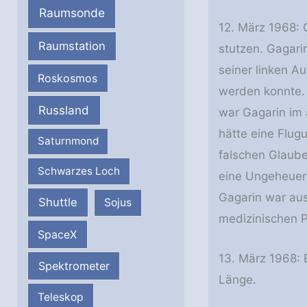
Raumsonde
12. März 1968: 
Raumstation
stutzen. Gagari
seiner linken A
Roskosmos
werden konnte. 
Russland
war Gagarin im
hätte eine Flug
Saturnmond
falschen Glaube
Schwarzes Loch
eine Ungeheuerl
Gagarin war aus
Shuttle
Sojus
medizinischen P
SpaceX
13. März 1968: 
Spektrometer
Länge.
Teleskop