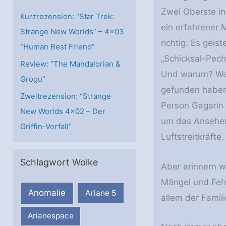
n
Zwei Oberste in
Kurzrezension: “Star Trek:
ein erfahrener M
Strange New Worlds” – 4×03
richtig: Es gei
“Human Best Friend”
„Schicksal-Pech
Review: “The Mandalorian &
Und warum? Weil
Grogu”
gefunden haben,
Zweitrezension: “Strange
Person Gagarin 
New Worlds 4×02 – Der
um das Ansehen 
Griffin-Vorfall”
Luftstreitkräfte.
Schlagwort Wolke
Aber erinnern wi
Mängel und Fehle
Anomalie
Ariane 5
allem der Famil
Arianespace