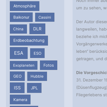
Noch immer aber
Atmosphäre
um zu sehen, wa
Baikonur
Cassini
Der Autor diese
DLR
China
langweilen, hab
beziehe ich mic
Erdbeobachtung
Vorgängerwerke.
leben“ berücksi
ESA
ESO
getragen, und d
Fotos
Exoplaneten
Die Vorgeschic
GEO
Hubble
31. Dezember 1
(Düsenflugzeug)
ISS
JPL
Fliegerlebens s
Kamera