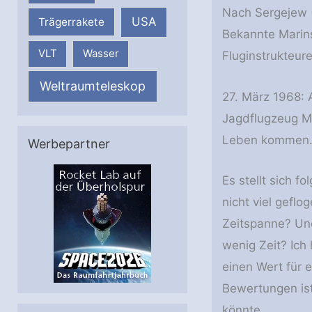
Nach Sergejew (
USA
Trägerrakete
Bekannte Marins
VLT
Wasser
Fluginstrukteure
Weltraumteleskop
27. März 1968: 
Jagdflugzeug Mi
Leben kommen. 
Werbepartner
Es stellt sich 
nicht viel geflo
Zeitspanne? Und
wenig Zeit? Ich
einen Wert für
Bewertungen ist
könnte.