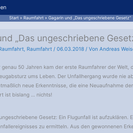
hen
Start
Raumfahrt
Gagarin und „Das ungeschriebene Gesetz“
und „Das ungeschriebene Geset
 Raumfahrt
,
Raumfahrt
/
06.03.2018
/ Von
Andreas Weis
 genau 50 Jahren kam der erste Raumfahrer der Welt, 
eugabsturz ums Leben. Der Unfallhergang wurde nie ab
tmaßlich neue Erkenntnisse, die eine Neuaufnahme der
t ist bislang … nichts!
ungeschriebene Gesetz: Ein Flugunfall ist aufzuklären. E
nfallereignisses zu ermitteln. Aus den gewonnenen E