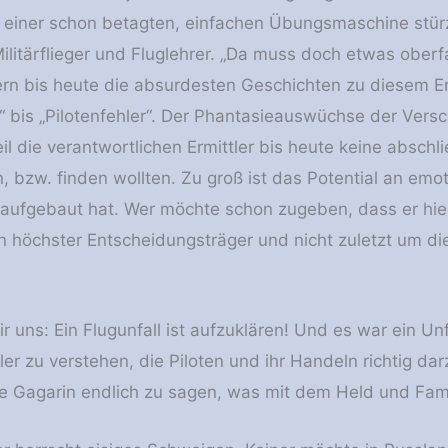
 einer schon betagten, einfachen Übungsmaschine stürz
ilitärflieger und Fluglehrer. „Da muss doch etwas oberf
stern bis heute die absurdesten Geschichten zu diesem E
“ bis „Pilotenfehler“. Der Phantasieauswüchse der Ver
 die verantwortlichen Ermittler bis heute keine abschli
 bzw. finden wollten. Zu groß ist das Potential an emo
aufgebaut hat. Wer möchte schon zugeben, dass er hie
höchster Entscheidungsträger und nicht zuletzt um di
r uns: Ein Flugunfall ist aufzuklären! Und es war ein Un
r zu verstehen, die Piloten und ihr Handeln richtig dar
ie Gagarin endlich zu sagen, was mit dem Held und Famili