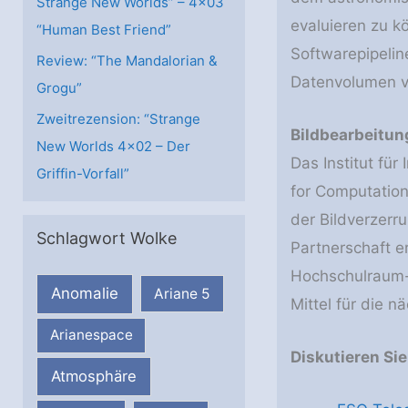
Strange New Worlds” – 4×03
evaluieren zu k
“Human Best Friend”
Softwarepipelin
Review: “The Mandalorian &
Datenvolumen v
Grogu”
Zweitrezension: “Strange
Bildbearbeitu
New Worlds 4×02 – Der
Das Institut fü
Griffin-Vorfall”
for Computation
der Bildverzerr
Schlagwort Wolke
Partnerschaft er
Hochschulraum-S
Anomalie
Ariane 5
Mittel für die n
Arianespace
Diskutieren Si
Atmosphäre