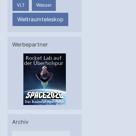
VLT
Wasser
Weltraumteleskop
Werbepartner
Archiv
A