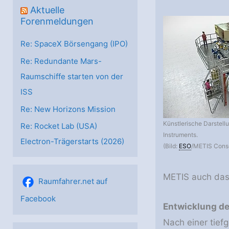
Aktuelle
Forenmeldungen
Re: SpaceX Börsengang (IPO)
Re: Redundante Mars-
Raumschiffe starten von der
ISS
Re: New Horizons Mission
Künstlerische Darstel
Re: Rocket Lab (USA)
Instruments.
Electron-Trägerstarts (2026)
(Bild:
ESO
/METIS Conso
METIS auch das 
Raumfahrer.net auf
Facebook
Entwicklung de
Nach einer tief