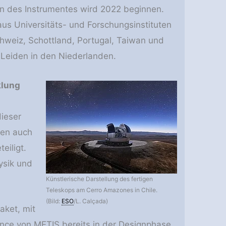
ion des Instrumentes wird 2022 beginnen.
us Universitäts- und Forschungsinstituten
chweiz, Schottland, Portugal, Taiwan und
t Leiden in den Niederlanden.
klung
dieser
nen auch
eiligt.
ysik und
Künstlerische Darstellung des fertigen
Teleskops am Cerro Amazones in Chile.
(Bild:
ESO
/L. Calçada)
aket, mit
ce von METIS bereits in der Designphase