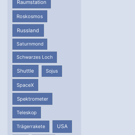
Raumstation
Roskosmos
Russland
Saturnmond
Schwarzes Loch
Shuttle
Sojus
SpaceX
Spektrometer
Teleskop
USA
Trägerrakete