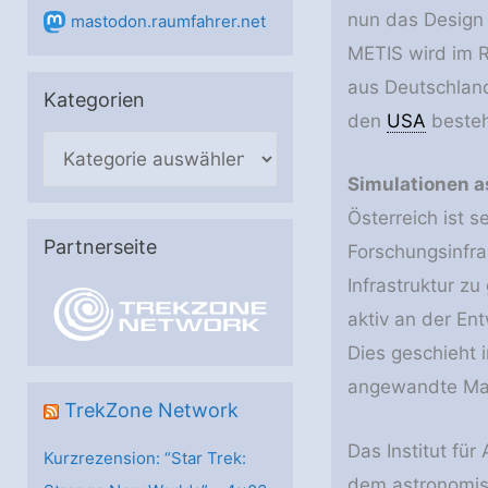
nun das Design 
mastodon.raumfahrer.net
METIS wird im R
aus Deutschland
Kategorien
den
USA
besteht
K
a
Simulationen a
t
Österreich ist s
e
Partnerseite
Forschungsinfra
g
Infrastruktur z
o
aktiv an der En
r
Dies geschieht 
i
angewandte Mat
e
TrekZone Network
n
Das Institut für
Kurzrezension: “Star Trek:
dem astronomis