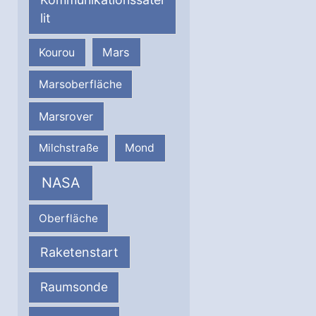
lit
Mars
Kourou
Marsoberfläche
Marsrover
Milchstraße
Mond
NASA
Oberfläche
Raketenstart
Raumsonde