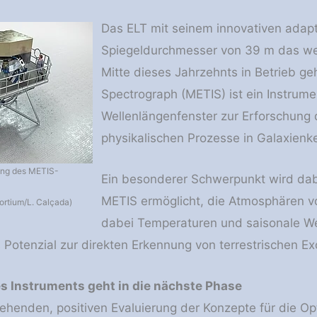
Das ELT mit seinem innovativen adap
Spiegeldurchmesser von 39 m das wel
Mitte dieses Jahrzehnts in Betrieb g
Spectrograph (METIS) ist ein Instrume
Wellenlängenfenster zur Erforschung
physikalischen Prozesse in Galaxienk
lung des METIS-
Ein besonderer Schwerpunkt wird dab
METIS ermöglicht, die Atmosphären v
rtium/L. Calçada)
dabei Temperaturen und saisonale W
Potenzial zur direkten Erkennung von terrestrischen Ex
s Instruments geht in die nächste Phase
gehenden, positiven Evaluierung der Konzepte für die O