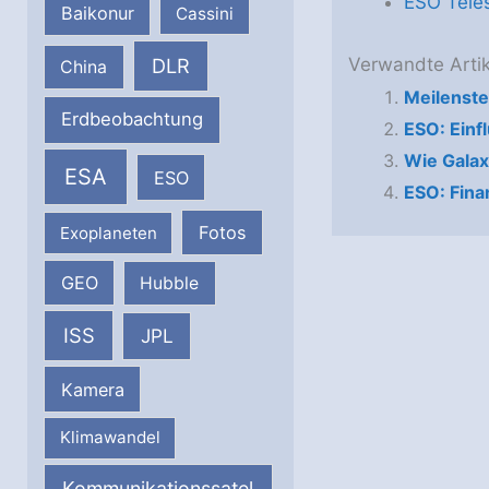
ESO Tele
Baikonur
Cassini
Verwandte Artik
DLR
China
Meilenste
Erdbeobachtung
ESO: Einf
Wie Galax
ESA
ESO
ESO: Fina
Fotos
Exoplaneten
GEO
Hubble
ISS
JPL
Kamera
Klimawandel
Kommunikationssatel