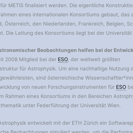
für METIS finalisiert werden. Die eigentliche Konstrukt
ahmen eines internationalen Konsortiums gebaut, das a
, Österreich, den Niederlanden, Frankreich, Belgien, S
. Die Leitung des Konsortiums liegt bei der Universitä
stronomischer Beobachtungen helfen bei der Entwic
eit 2008 Mitglied bei der
ESO
, der weltweit größten
struktur für Astrophysik. Um eine nachhaltige Nutzung 
u gewährleisten, sind österreichische Wissenschaftler*in
twicklung von neuen Forschungsinstrumenten für
ESO
bet
im Rahmen eines Konsortiums in den Bereichen Astroph
hematik unter Federführung der Universität Wien.
 Astrophysik entwickelt mit der ETH Zürich ein Softwarep
che Beobachtungen simuliert werden, um die Performan