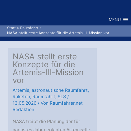
Zum
Inhalt
MENU
springen
Start
Raumfahrt
NASA stellt erste Konzepte für die Artemis-III-Mission vor
NASA stellt erste
Konzepte für die
Artemis-III-Mission
vor
Artemis
,
astronautische Raumfahrt
,
Raketen
,
Raumfahrt
,
SLS
/
13.05.2026
/ Von
Raumfahrer.net
Redaktion
NASA treibt die Planung der für
nächstes Jahr geplanten Artemis-III-