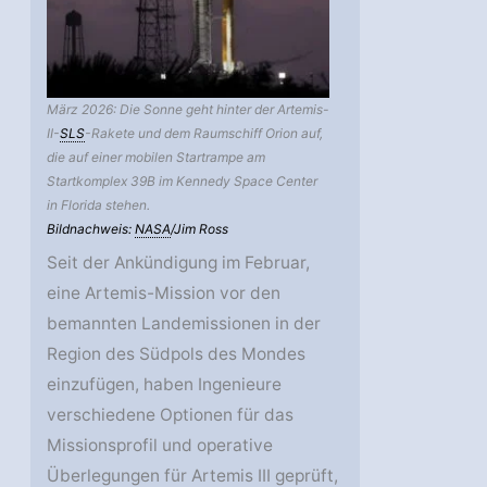
März 2026: Die Sonne geht hinter der Artemis-
II-
SLS
-Rakete und dem Raumschiff Orion auf,
die auf einer mobilen Startrampe am
Startkomplex 39B im Kennedy Space Center
in Florida stehen.
Bildnachweis:
NASA
/Jim Ross
Seit der Ankündigung im Februar,
eine Artemis-Mission vor den
bemannten Landemissionen in der
Region des Südpols des Mondes
einzufügen, haben Ingenieure
verschiedene Optionen für das
Missionsprofil und operative
Überlegungen für Artemis III geprüft,