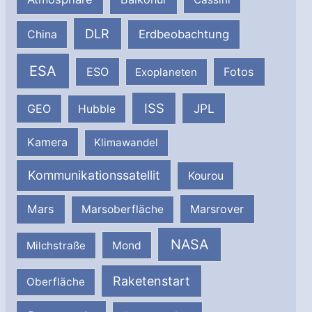
DLR
Erdbeobachtung
China
ESA
ESO
Fotos
Exoplaneten
ISS
JPL
GEO
Hubble
Kamera
Klimawandel
Kommunikationssatellit
Kourou
Mars
Marsrover
Marsoberfläche
NASA
Milchstraße
Mond
Raketenstart
Oberfläche