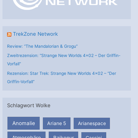
e
n
TrekZone Network
Review: “The Mandalorian & Grogu”
Zweitrezension: “Strange New Worlds 4×02 – Der Griffin-
Vorfall”
Rezension: Star Trek: Strange New Worlds 4×02 – “Der
Griffin-Vorfall”
Schlagwort Wolke
Anomalie
Ariane 5
Arianespace
Atmosphäre
Baikonur
Cassini