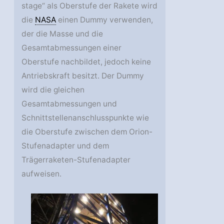
stage“ als Oberstufe der Rakete wird
die
NASA
einen Dummy verwenden,
der die Masse und die
Gesamtabmessungen einer
Oberstufe nachbildet, jedoch keine
Antriebskraft besitzt. Der Dummy
wird die gleichen
Gesamtabmessungen und
Schnittstellenanschlusspunkte wie
die Oberstufe zwischen dem Orion-
Stufenadapter und dem
Trägerraketen-Stufenadapter
aufweisen.