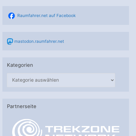
Raumfahrer.net auf Facebook
mastodon.raumfahrer.net
Kategorien
K
a
t
e
Partnerseite
g
o
r
i