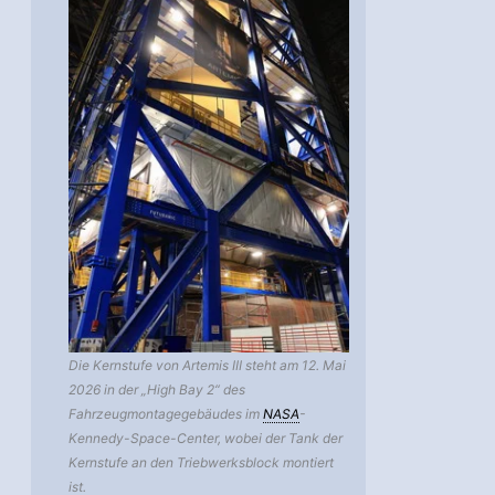
Die Kernstufe von Artemis III steht am 12. Mai
2026 in der „High Bay 2“ des
Fahrzeugmontagegebäudes im
NASA
-
Kennedy-Space-Center, wobei der Tank der
Kernstufe an den Triebwerksblock montiert
ist.