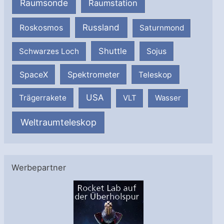
Raumsonde
Raumstation
Russland
Roskosmos
Saturnmond
Shuttle
Schwarzes Loch
Sojus
SpaceX
Spektrometer
Teleskop
USA
Trägerrakete
VLT
Wasser
Weltraumteleskop
Werbepartner