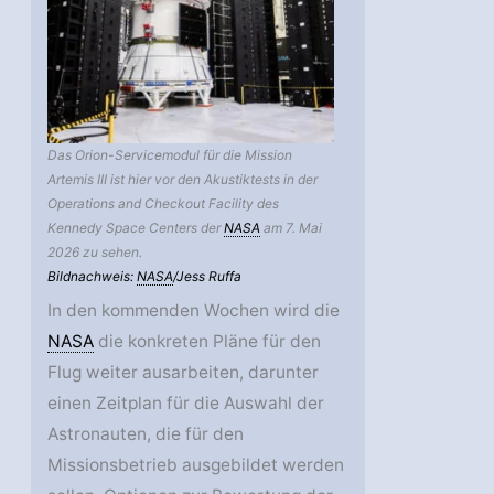
Das Orion-Servicemodul für die Mission
Artemis III ist hier vor den Akustiktests in der
Operations and Checkout Facility des
Kennedy Space Centers der
NASA
am 7. Mai
2026 zu sehen.
Bildnachweis:
NASA
/Jess Ruffa
In den kommenden Wochen wird die
NASA
die konkreten Pläne für den
Flug weiter ausarbeiten, darunter
einen Zeitplan für die Auswahl der
Astronauten, die für den
Missionsbetrieb ausgebildet werden