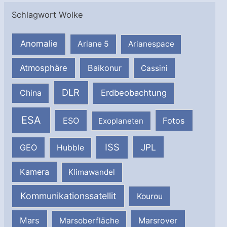
Schlagwort Wolke
Anomalie
Ariane 5
Arianespace
Atmosphäre
Baikonur
Cassini
DLR
Erdbeobachtung
China
ESA
ESO
Fotos
Exoplaneten
ISS
JPL
GEO
Hubble
Kamera
Klimawandel
Kommunikationssatellit
Kourou
Mars
Marsrover
Marsoberfläche