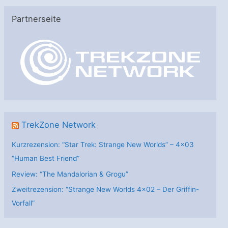
e
Partnerseite
g
o
r
i
e
n
TrekZone Network
Kurzrezension: “Star Trek: Strange New Worlds” – 4×03
“Human Best Friend”
Review: “The Mandalorian & Grogu”
Zweitrezension: “Strange New Worlds 4×02 – Der Griffin-
Vorfall”