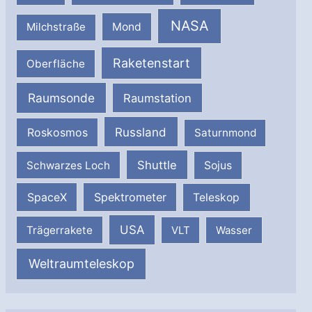
NASA
Milchstraße
Mond
Raketenstart
Oberfläche
Raumsonde
Raumstation
Russland
Roskosmos
Saturnmond
Shuttle
Schwarzes Loch
Sojus
SpaceX
Spektrometer
Teleskop
USA
Trägerrakete
VLT
Wasser
Weltraumteleskop