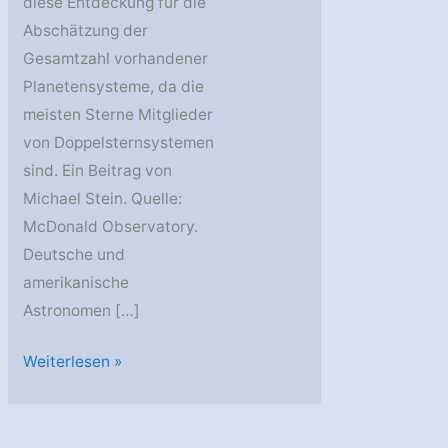
diese Entdeckung für die
Abschätzung der
Gesamtzahl vorhandener
Planetensysteme, da die
meisten Sterne Mitglieder
von Doppelsternsystemen
sind. Ein Beitrag von
Michael Stein. Quelle:
McDonald Observatory.
Deutsche und
amerikanische
Astronomen […]
Planet
Weiterlesen »
zwischen
zwei
Sonnen