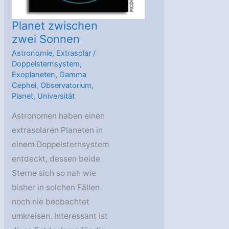
Planet zwischen
zwei Sonnen
Astronomie
,
Extrasolar
/
Doppelsternsystem
,
Exoplaneten
,
Gamma
Cephei
,
Observatorium
,
Planet
,
Universität
Astronomen haben einen
extrasolaren Planeten in
einem Doppelsternsystem
entdeckt, dessen beide
Sterne sich so nah wie
bisher in solchen Fällen
noch nie beobachtet
umkreisen. Interessant ist