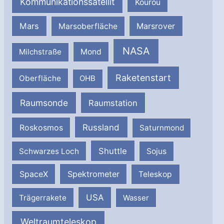
Kommunikationssatellit
Kourou
Mars
Marsrover
Marsoberfläche
NASA
Milchstraße
Mond
Raketenstart
Oberfläche
OHB
Raumsonde
Raumstation
Russland
Roskosmos
Saturnmond
Shuttle
Schwarzes Loch
Sojus
SpaceX
Spektrometer
Teleskop
USA
Trägerrakete
Wasser
Weltraumteleskop