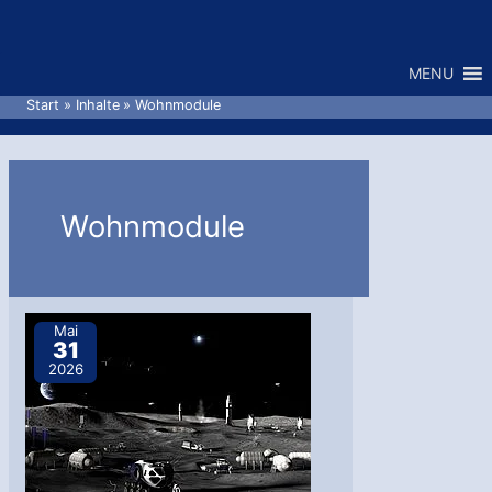
Zum
Inhalt
MENU
springen
Start
Inhalte
Wohnmodule
Wohnmodule
Mai
31
2026