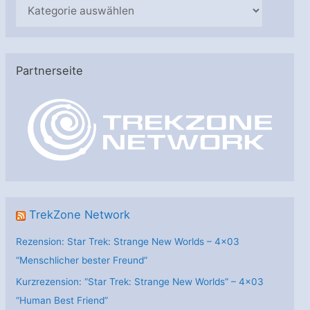
K
a
t
e
Partnerseite
g
o
r
i
e
n
TrekZone Network
Rezension: Star Trek: Strange New Worlds – 4×03
“Menschlicher bester Freund”
Kurzrezension: “Star Trek: Strange New Worlds” – 4×03
“Human Best Friend”