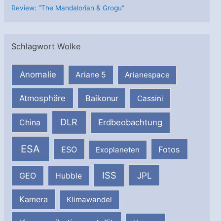
Review: “The Mandalorian & Grogu”
Schlagwort Wolke
Anomalie
Ariane 5
Arianespace
Atmosphäre
Baikonur
Cassini
DLR
Erdbeobachtung
China
ESA
ESO
Fotos
Exoplaneten
ISS
JPL
GEO
Hubble
Kamera
Klimawandel