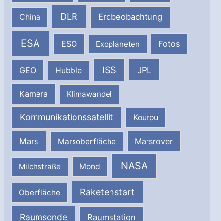
DLR
Erdbeobachtung
China
ESA
ESO
Fotos
Exoplaneten
ISS
JPL
GEO
Hubble
Kamera
Klimawandel
Kommunikationssatellit
Kourou
Mars
Marsrover
Marsoberfläche
NASA
Milchstraße
Mond
Raketenstart
Oberfläche
Raumsonde
Raumstation