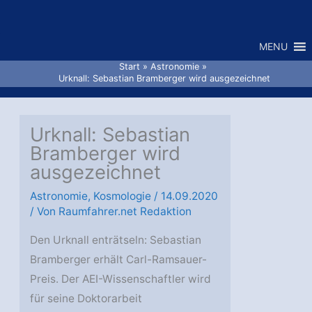
Zum
Inhalt
MENU
springen
Start
Astronomie
Urknall: Sebastian Bramberger wird ausgezeichnet
Urknall: Sebastian
Bramberger wird
ausgezeichnet
Astronomie
,
Kosmologie
/
14.09.2020
/ Von
Raumfahrer.net Redaktion
Den Urknall enträtseln: Sebastian
Bramberger erhält Carl-Ramsauer-
Preis. Der AEI-Wissenschaftler wird
für seine Doktorarbeit