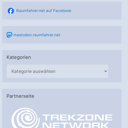
Raumfahrer.net auf Facebook
mastodon.raumfahrer.net
Kategorien
K
a
t
e
Partnerseite
g
o
r
i