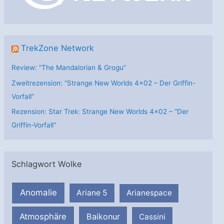
e
n
TrekZone Network
Review: “The Mandalorian & Grogu”
Zweitrezension: “Strange New Worlds 4×02 – Der Griffin-
Vorfall”
Rezension: Star Trek: Strange New Worlds 4×02 – “Der
Griffin-Vorfall”
Schlagwort Wolke
Anomalie
Ariane 5
Arianespace
Atmosphäre
Baikonur
Cassini