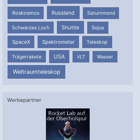
Russland
Roskosmos
Saturnmond
Shuttle
Schwarzes Loch
Sojus
SpaceX
Spektrometer
Teleskop
USA
Trägerrakete
VLT
Wasser
Weltraumteleskop
Werbepartner