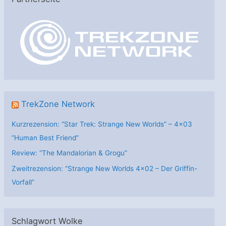
g
o
r
i
e
n
TrekZone Network
Kurzrezension: “Star Trek: Strange New Worlds” – 4×03
“Human Best Friend”
Review: “The Mandalorian & Grogu”
Zweitrezension: “Strange New Worlds 4×02 – Der Griffin-
Vorfall”
Schlagwort Wolke