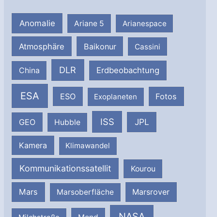
Anomalie
Ariane 5
Arianespace
Atmosphäre
Baikonur
Cassini
DLR
Erdbeobachtung
China
ESA
ESO
Fotos
Exoplaneten
ISS
JPL
GEO
Hubble
Kamera
Klimawandel
Kommunikationssatellit
Kourou
Mars
Marsrover
Marsoberfläche
NASA