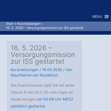
Zum
Inhalt
MENU
springen
Start
Kurzmeldungen
16. 5. 2026 – Versorgungsmission zur ISS gestartet
16. 5. 2026 –
Versorgungsmission
zur ISS gestartet
Kurzmeldungen
/
16.05.2026
/ Von
Raumfahrer.net Redaktion
Die Frachtmission SpX-34 mit einer
Falcon 9 von SLC 40 vom Cape ist
heute morgen
um 00:06 Uhr MESZ
pünktlich gestartet
.