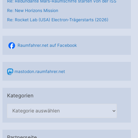
Re: Redundante Mars-Raumschiffe starten von der ISS
Re: New Horizons Mission
Re: Rocket Lab (USA) Electron-Trägerstarts (2026)
Raumfahrer.net auf Facebook
mastodon.raumfahrer.net
Kategorien
K
a
t
e
Partnerseite