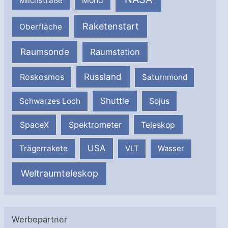
Milchstraße
Mond
Raketenstart
Oberfläche
Raumsonde
Raumstation
Russland
Roskosmos
Saturnmond
Shuttle
Schwarzes Loch
Sojus
SpaceX
Spektrometer
Teleskop
USA
Trägerrakete
VLT
Wasser
Weltraumteleskop
Werbepartner