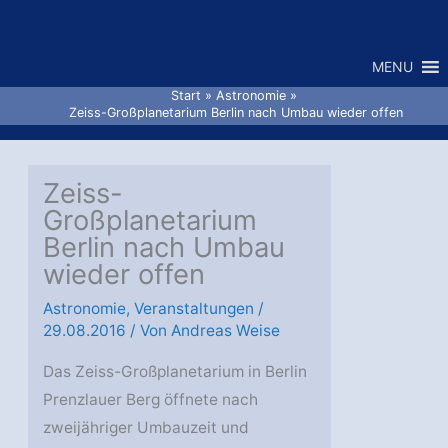
Zum
Inhalt
MENU
springen
Start
Astronomie
Zeiss-Großplanetarium Berlin nach Umbau wieder offen
Zeiss-
Großplanetarium
Berlin nach Umbau
wieder offen
Astronomie
,
Veranstaltungen
/
29.08.2016
/ Von
Andreas Weise
Das Zeiss-Großplanetarium in Berlin
Prenzlauer Berg öffnete nach
zweijähriger Umbauzeit und