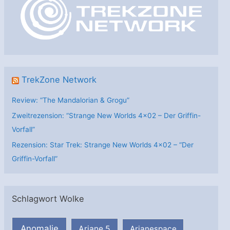
r
i
e
n
TrekZone Network
Review: “The Mandalorian & Grogu”
Zweitrezension: “Strange New Worlds 4×02 – Der Griffin-
Vorfall”
Rezension: Star Trek: Strange New Worlds 4×02 – “Der
Griffin-Vorfall”
Schlagwort Wolke
Anomalie
Ariane 5
Arianespace