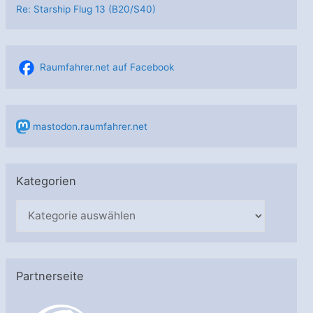
Re: Starship Flug 13 (B20/S40)
Raumfahrer.net auf Facebook
mastodon.raumfahrer.net
Kategorien
K
a
t
e
Partnerseite
g
o