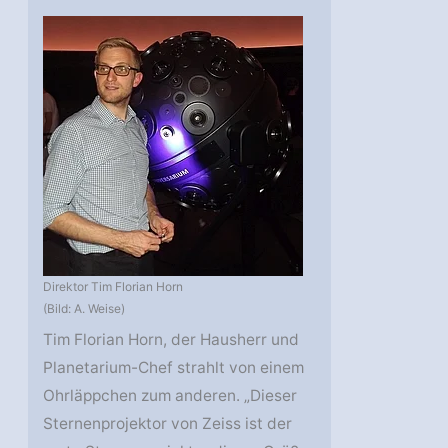
Direktor Tim Florian Horn
(Bild: A. Weise)
Tim Florian Horn, der Hausherr und
Planetarium-Chef strahlt von einem
Ohrläppchen zum anderen. „Dieser
Sternenprojektor von Zeiss ist der