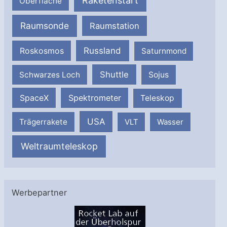
Raketenstart
Oberfläche
Raumsonde
Raumstation
Russland
Roskosmos
Saturnmond
Shuttle
Schwarzes Loch
Sojus
SpaceX
Spektrometer
Teleskop
USA
Trägerrakete
VLT
Wasser
Weltraumteleskop
Werbepartner