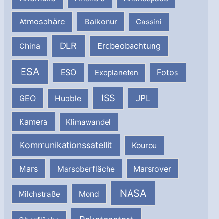
Atmosphäre
Baikonur
Cassini
DLR
Erdbeobachtung
China
ESA
ESO
Fotos
Exoplaneten
ISS
JPL
GEO
Hubble
Kamera
Klimawandel
Kommunikationssatellit
Kourou
Mars
Marsrover
Marsoberfläche
NASA
Milchstraße
Mond