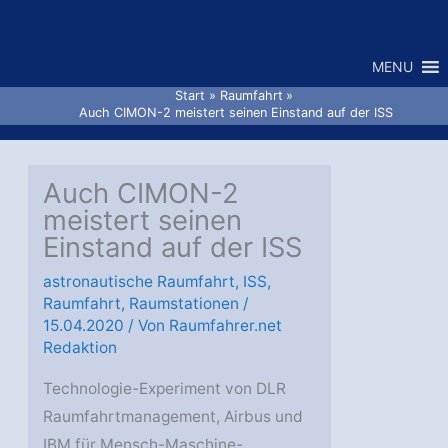
Zum
Inhalt
MENU
springen
Start
Raumfahrt
Auch CIMON-2 meistert seinen Einstand auf der ISS
Auch CIMON-2
meistert seinen
Einstand auf der ISS
astronautische Raumfahrt
,
ISS
,
Raumfahrt
,
Raumstationen
/
15.04.2020
/ Von
Raumfahrer.net
Redaktion
Technologie-Experiment von DLR
Raumfahrtmanagement, Airbus und
IBM für Mensch-Maschine-