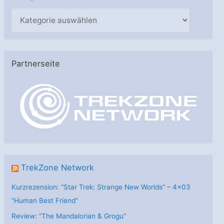
K
a
t
e
Partnerseite
g
o
r
i
e
n
TrekZone Network
Kurzrezension: “Star Trek: Strange New Worlds” – 4×03
“Human Best Friend”
Review: “The Mandalorian & Grogu”