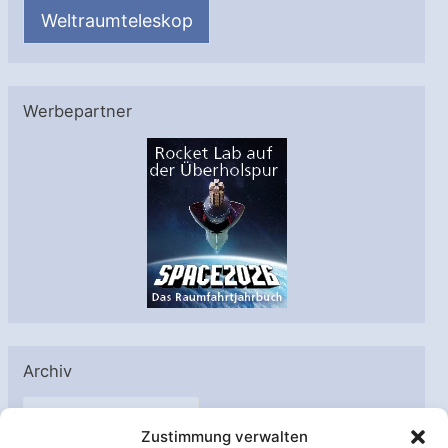
Weltraumteleskop
Werbepartner
Archiv
A
Zustimmung verwalten
r