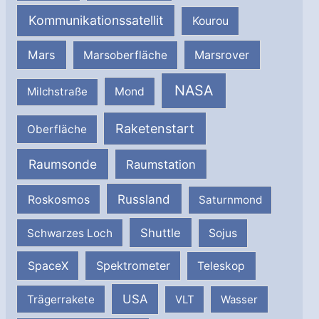
Kommunikationssatellit
Kourou
Mars
Marsrover
Marsoberfläche
NASA
Milchstraße
Mond
Raketenstart
Oberfläche
Raumsonde
Raumstation
Russland
Roskosmos
Saturnmond
Shuttle
Schwarzes Loch
Sojus
SpaceX
Spektrometer
Teleskop
USA
Trägerrakete
VLT
Wasser