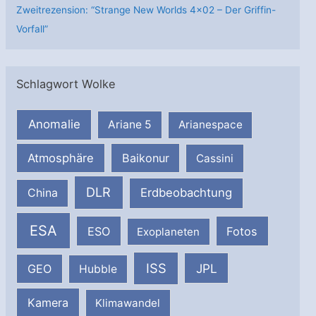
Zweitrezension: “Strange New Worlds 4×02 – Der Griffin-
Vorfall”
Schlagwort Wolke
Anomalie
Ariane 5
Arianespace
Atmosphäre
Baikonur
Cassini
DLR
Erdbeobachtung
China
ESA
ESO
Fotos
Exoplaneten
ISS
JPL
GEO
Hubble
Kamera
Klimawandel