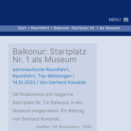
Zum
Inhalt
MENU
springen
Start
Raumfahrt
Baikonur: Startplatz Nr. 1 als Museum
Baikonur: Startplatz
Nr. 1 als Museum
astronautische Raumfahrt
,
Raumfahrt
,
Top-Meldungen
/
14.10.2023
/ Von
Gerhard Kowalski
GK Roskosmos will Gagarins
Startplatz Nr. 1 in Baikonur in ein
Museum umgestalten. Ein Beitrag
von Gerhard Kowalski.
Quellen: GK Roskosmos, TASS.