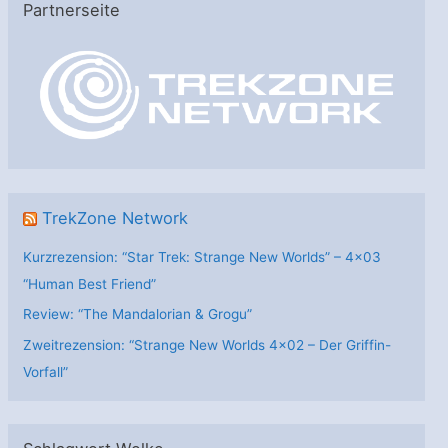
Partnerseite
g
o
r
i
e
n
TrekZone Network
Kurzrezension: “Star Trek: Strange New Worlds” – 4×03
“Human Best Friend”
Review: “The Mandalorian & Grogu”
Zweitrezension: “Strange New Worlds 4×02 – Der Griffin-
Vorfall”