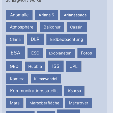
Schlagwort Wolke
Anomalie
Ariane 5
Arianespace
Atmosphäre
Baikonur
Cassini
DLR
Erdbeobachtung
China
ESA
ESO
Fotos
Exoplaneten
ISS
JPL
GEO
Hubble
Kamera
Klimawandel
Kommunikationssatellit
Kourou
Mars
Marsrover
Marsoberfläche