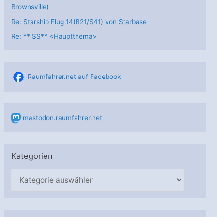
Brownsville)
Re: Starship Flug 14(B21/S41) von Starbase
Re: **ISS** <Hauptthema>
Raumfahrer.net auf Facebook
mastodon.raumfahrer.net
Kategorien
K
a
t
e