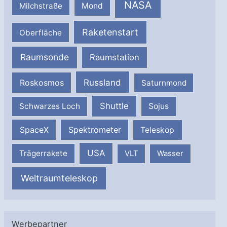
NASA
Milchstraße
Mond
Raketenstart
Oberfläche
Raumsonde
Raumstation
Russland
Roskosmos
Saturnmond
Shuttle
Schwarzes Loch
Sojus
SpaceX
Spektrometer
Teleskop
USA
Trägerrakete
VLT
Wasser
Weltraumteleskop
Werbepartner