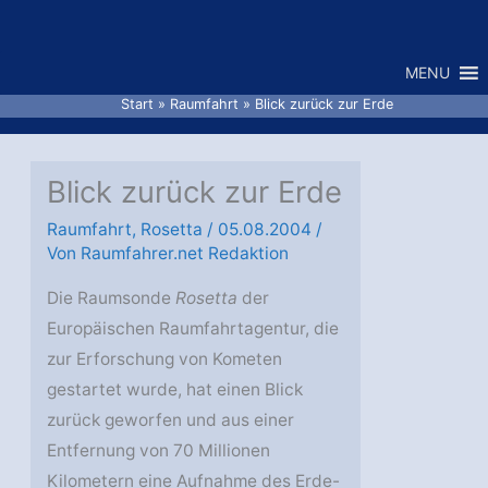
Zum
Inhalt
MENU
springen
Start
Raumfahrt
Blick zurück zur Erde
Blick zurück zur Erde
Raumfahrt
,
Rosetta
/
05.08.2004
/
Von
Raumfahrer.net Redaktion
Die Raumsonde
Rosetta
der
Europäischen Raumfahrtagentur, die
zur Erforschung von Kometen
gestartet wurde, hat einen Blick
zurück geworfen und aus einer
Entfernung von 70 Millionen
Kilometern eine Aufnahme des Erde-