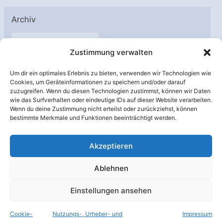
Archiv
A
Zustimmung verwalten
r
c
Um dir ein optimales Erlebnis zu bieten, verwenden wir Technologien wie
h
Cookies, um Geräteinformationen zu speichern und/oder darauf
Unterstützt von:
zuzugreifen. Wenn du diesen Technologien zustimmst, können wir Daten
i
wie das Surfverhalten oder eindeutige IDs auf dieser Website verarbeiten.
v
Wenn du deine Zustimmung nicht erteilst oder zurückziehst, können
bestimmte Merkmale und Funktionen beeinträchtigt werden.
Akzeptieren
Ablehnen
Einstellungen ansehen
Cookie-
Nutzungs-, Urheber- und
Impressum
© Raumfahrer Net e.V. 2026