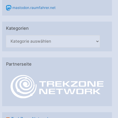
mastodon.raumfahrer.net
Kategorien
K
a
t
e
Partnerseite
g
o
r
i
e
n