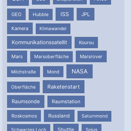
ISS
JPL
GEO
Hubble
Kamera
Klimawandel
Kommunikationssatellit
Kourou
Mars
Marsrover
Marsoberfläche
NASA
Milchstraße
Mond
Raketenstart
Oberfläche
Raumsonde
Raumstation
Russland
Roskosmos
Saturnmond
Shuttle
Schwarzes Loch
Sojus