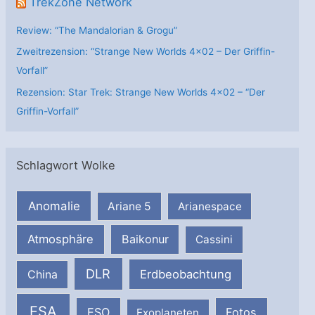
TrekZone Network
Review: “The Mandalorian & Grogu”
Zweitrezension: “Strange New Worlds 4×02 – Der Griffin-
Vorfall”
Rezension: Star Trek: Strange New Worlds 4×02 – “Der
Griffin-Vorfall”
Schlagwort Wolke
Anomalie
Ariane 5
Arianespace
Atmosphäre
Baikonur
Cassini
DLR
Erdbeobachtung
China
ESA
ESO
Fotos
Exoplaneten