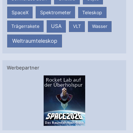
SpaceX
Spektrometer
Teleskop
USA
Trägerrakete
VLT
Wasser
Weltraumteleskop
Werbepartner