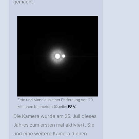
gemacht.
Erde und Mond aus einer Entfernung von 70
Millionen Kilometern (Quelle:
ESA
)
Die Kamera wurde am 25. Juli dieses
Jahres zum ersten mal aktiviert. Sie
und eine weitere Kamera dienen