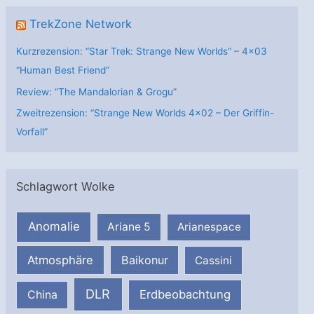
TrekZone Network
Kurzrezension: “Star Trek: Strange New Worlds” – 4×03
“Human Best Friend”
Review: “The Mandalorian & Grogu”
Zweitrezension: “Strange New Worlds 4×02 – Der Griffin-
Vorfall”
Schlagwort Wolke
Anomalie
Ariane 5
Arianespace
Atmosphäre
Baikonur
Cassini
DLR
Erdbeobachtung
China