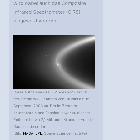
wird dabei auch das Composite
Infrared Spectrometer (CIRS)
eingesetzt werden.
Diese Aufnahme des E-Ringes vom Saturn
fertigte die WAC-Kamera von Cassini am 15.
September 2006 an. Der im Zentrum
erkennbare Mond Enceladus war zu diesem
Zeitpunkt etwa 2,1 Millionen Kilometer von der
Raumsonde entfernt.
(Bild:
NASA
,
JPL
, Space Science Institute)