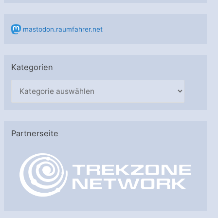
mastodon.raumfahrer.net
Kategorien
K
a
t
e
Partnerseite
g
o
r
i
e
n