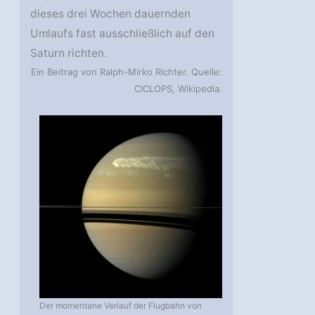
dieses drei Wochen dauernden
Umlaufs fast ausschließlich auf den
Saturn richten.
Ein Beitrag von Ralph-Mirko Richter. Quelle:
CICLOPS, Wikipedia.
Der momentane Verlauf der Flugbahn von