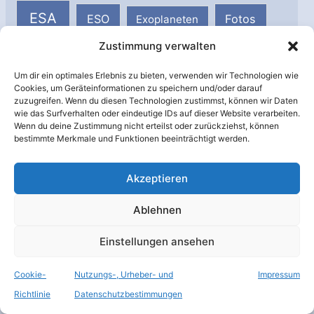
ESA
ESO
Fotos
Exoplaneten
Zustimmung verwalten
ISS
JPL
GEO
Hubble
Um dir ein optimales Erlebnis zu bieten, verwenden wir Technologien wie
Kamera
Cookies, um Geräteinformationen zu speichern und/oder darauf
Klimawandel
zuzugreifen. Wenn du diesen Technologien zustimmst, können wir Daten
wie das Surfverhalten oder eindeutige IDs auf dieser Website verarbeiten.
Kommunikationssatellit
Kourou
Wenn du deine Zustimmung nicht erteilst oder zurückziehst, können
bestimmte Merkmale und Funktionen beeinträchtigt werden.
Mars
Marsrover
Marsoberfläche
Akzeptieren
NASA
Milchstraße
Mond
Ablehnen
Raketenstart
Oberfläche
Einstellungen ansehen
Raumsonde
Raumstation
Cookie-
Nutzungs-, Urheber- und
Impressum
Richtlinie
Datenschutzbestimmungen
Russland
Roskosmos
Saturnmond