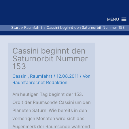
Zum
Inhalt
MENU
springen
Start
Raumfahrt
Cassini beginnt den Saturnorbit Nummer 153
Cassini beginnt den
Saturnorbit Nummer
153
Cassini
,
Raumfahrt
/
12.08.2011
/ Von
Raumfahrer.net Redaktion
Am heutigen Tag beginnt der 153.
Orbit der Raumsonde Cassini um den
Planeten Saturn. Wie bereits in den
vorherigen Monaten wird sich das
Augenmerk der Raumsonde während