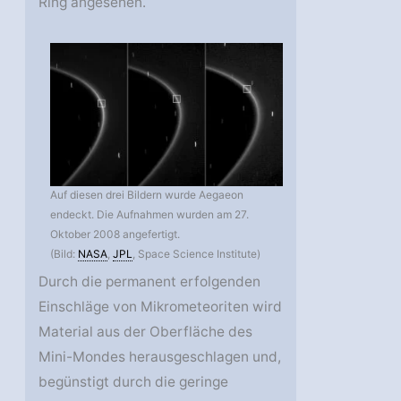
Ring angesehen.
Auf diesen drei Bildern wurde Aegaeon
endeckt. Die Aufnahmen wurden am 27.
Oktober 2008 angefertigt.
(Bild:
NASA
,
JPL
, Space Science Institute)
Durch die permanent erfolgenden
Einschläge von Mikrometeoriten wird
Material aus der Oberfläche des
Mini-Mondes herausgeschlagen und,
begünstigt durch die geringe