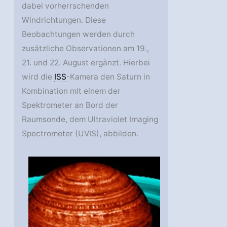
dabei vorherrschenden
Windrichtungen. Diese
Beobachtungen werden durch
zusätzliche Observationen am 19.,
21. und 22. August ergänzt. Hierbei
wird die
ISS
-Kamera den Saturn in
Kombination mit einem der
Spektrometer an Bord der
Raumsonde, dem Ultraviolet Imaging
Spectrometer (UVIS), abbilden.