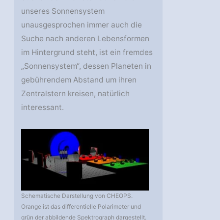
unseres Sonnensystem
unausgesprochen immer auch die
Suche nach anderen Lebensformen
im Hintergrund steht, ist ein fremdes
„Sonnensystem“, dessen Planeten in
gebührendem Abstand um ihren
Zentralstern kreisen, natürlich
interessant.
Schematische Darstellung von CHEOPS.
Orange ist das differentielle Polarimeter und
grün der abbildende Spektrograph dargestellt.