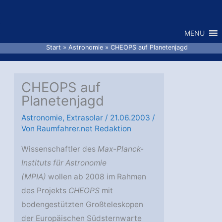
Zum
Inhalt
MENU
springen
Start
Astronomie
CHEOPS auf Planetenjagd
CHEOPS auf
Planetenjagd
Astronomie
,
Extrasolar
/
21.06.2003
/
Von
Raumfahrer.net Redaktion
Wissenschaftler des
Max-Planck-
Instituts für Astronomie
(MPIA)
wollen ab 2008 im Rahmen
des Projekts
CHEOPS
mit
bodengestützten Großteleskopen
der Europäischen Südsternwarte