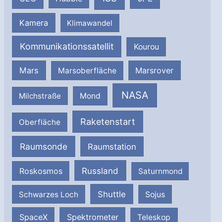
Kamera
Klimawandel
Kommunikationssatellit
Kourou
Mars
Marsrover
Marsoberfläche
NASA
Milchstraße
Mond
Raketenstart
Oberfläche
Raumsonde
Raumstation
Russland
Roskosmos
Saturnmond
Shuttle
Schwarzes Loch
Sojus
SpaceX
Spektrometer
Teleskop