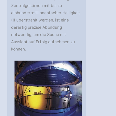
Zentralgestirnen mit bis zu
einhundertmillionenfacher Helligkeit
(!) überstrahlt werden, ist eine
derartig präzise Abbildung
notwendig, um die Suche mit
Aussicht auf Erfolg aufnehmen zu
können.