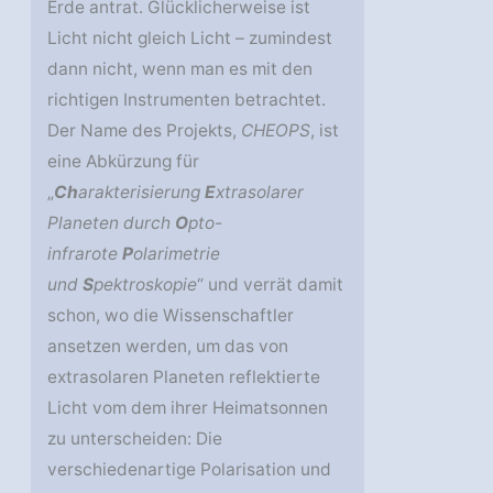
Erde antrat. Glücklicherweise ist
Licht nicht gleich Licht – zumindest
dann nicht, wenn man es mit den
richtigen Instrumenten betrachtet.
Der Name des Projekts,
CHEOPS
, ist
eine Abkürzung für
„
Ch
arakterisierung
E
xtrasolarer
Planeten durch
O
pto-
infrarote
P
olarimetrie
und
S
pektroskopie
“ und verrät damit
schon, wo die Wissenschaftler
ansetzen werden, um das von
extrasolaren Planeten reflektierte
Licht vom dem ihrer Heimatsonnen
zu unterscheiden: Die
verschiedenartige Polarisation und