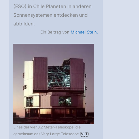
(ESO) in Chile Planeten in anderen
Sonnensystemen entdecken und
abbilden.
Ein Beitrag von
Michael Stein.
Eines der vier 8,2 Meter-Teleskope, die
gemeinsam das Very Large Telescope (
VLT
)