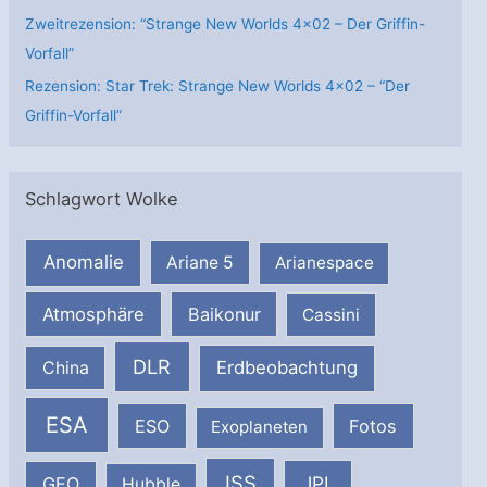
Zweitrezension: “Strange New Worlds 4×02 – Der Griffin-
Vorfall”
Rezension: Star Trek: Strange New Worlds 4×02 – “Der
Griffin-Vorfall”
Schlagwort Wolke
Anomalie
Ariane 5
Arianespace
Atmosphäre
Baikonur
Cassini
DLR
Erdbeobachtung
China
ESA
ESO
Fotos
Exoplaneten
ISS
JPL
GEO
Hubble