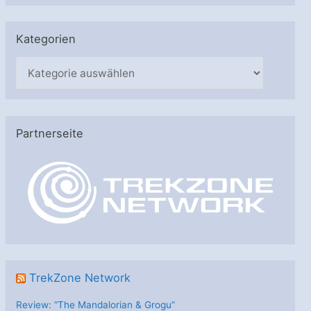
Kategorien
K
a
t
e
Partnerseite
g
o
r
i
e
n
TrekZone Network
Review: “The Mandalorian & Grogu”