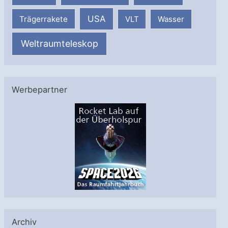
USA
Trägerrakete
VLT
Wasser
Weltraumteleskop
Werbepartner
Archiv