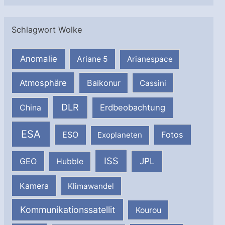
Schlagwort Wolke
Anomalie
Ariane 5
Arianespace
Atmosphäre
Baikonur
Cassini
DLR
Erdbeobachtung
China
ESA
ESO
Fotos
Exoplaneten
ISS
JPL
GEO
Hubble
Kamera
Klimawandel
Kommunikationssatellit
Kourou