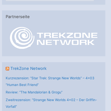
t
e
Partnerseite
g
o
r
i
e
n
TrekZone Network
Kurzrezension: “Star Trek: Strange New Worlds” – 4×03
“Human Best Friend”
Review: “The Mandalorian & Grogu”
Zweitrezension: “Strange New Worlds 4×02 – Der Griffin-
Vorfall”