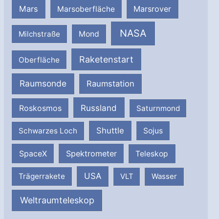
Mars
Marsrover
Marsoberfläche
NASA
Milchstraße
Mond
Raketenstart
Oberfläche
Raumsonde
Raumstation
Russland
Roskosmos
Saturnmond
Shuttle
Schwarzes Loch
Sojus
SpaceX
Spektrometer
Teleskop
USA
Trägerrakete
VLT
Wasser
Weltraumteleskop