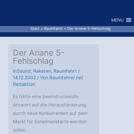
Zum
Inhalt
MENU
springen
Start
Raumfahrt
Der Ariane 5-Fehlschlag
Der Ariane 5-
Fehlschlag
InSound
,
Raketen
,
Raumfahrt
/
14.12.2002
/ Von
Raumfahrer.net
Redaktion
Es hätte eine beeindruckende
Antwort auf die Herausforderung
durch neue Konkurrenten auf dem
Markt für Satellitenstarts werden
sollen.