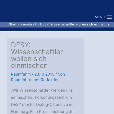
Zum
Inhalt
MENU
springen
Start
Raumfahrt
DESY: Wissenschaftler wollen sich einmischen
DESY:
Wissenschaftler
wollen sich
einmischen
Raumfahrt
/
23.10.2019
/ Von
Raumfahrer.net Redaktion
„Wir Wissenschaftler werden uns
einmischen“. Forschungszentrum
DESY startet Dialog-Offensive in
Hamburg. Eine Pressemeldung des