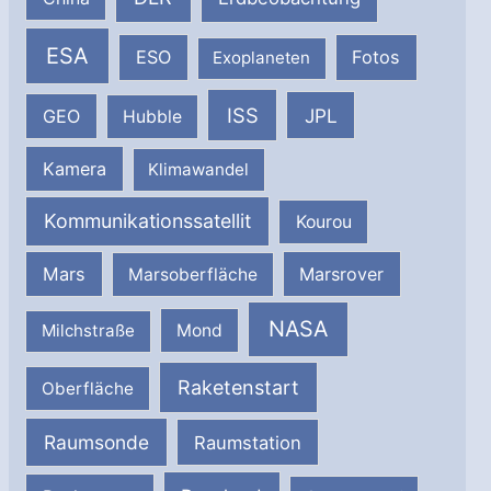
ESA
ESO
Fotos
Exoplaneten
ISS
JPL
GEO
Hubble
Kamera
Klimawandel
Kommunikationssatellit
Kourou
Mars
Marsrover
Marsoberfläche
NASA
Milchstraße
Mond
Raketenstart
Oberfläche
Raumsonde
Raumstation