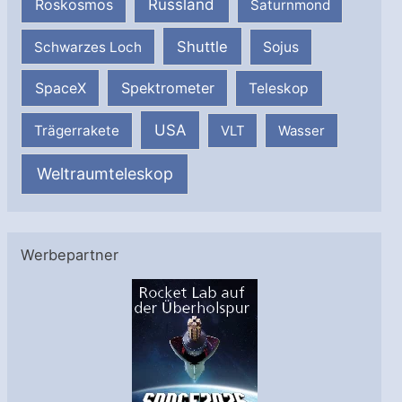
Russland
Roskosmos
Saturnmond
Shuttle
Schwarzes Loch
Sojus
SpaceX
Spektrometer
Teleskop
USA
Trägerrakete
VLT
Wasser
Weltraumteleskop
Werbepartner