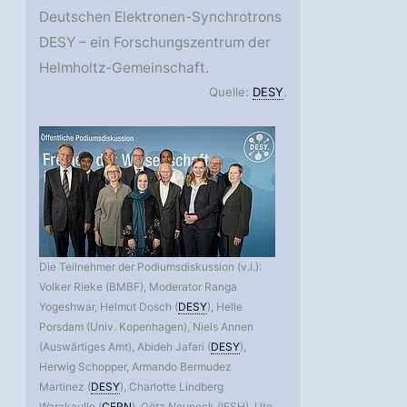
Deutschen Elektronen-Synchrotrons
DESY – ein Forschungszentrum der
Helmholtz-Gemeinschaft.
Quelle:
DESY
.
Die Teilnehmer der Podiumsdiskussion (v.l.):
Volker Rieke (BMBF), Moderator Ranga
Yogeshwar, Helmut Dosch (
DESY
), Helle
Porsdam (Univ. Kopenhagen), Niels Annen
(Auswärtiges Amt), Abideh Jafari (
DESY
),
Herwig Schopper, Armando Bermudez
Martinez (
DESY
), Charlotte Lindberg
Warakaulle (
CERN
), Götz Neuneck (IFSH), Ute