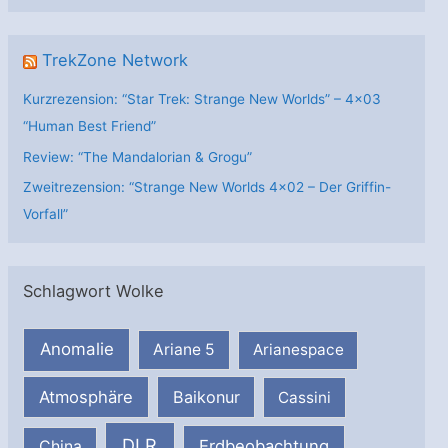
TrekZone Network
Kurzrezension: “Star Trek: Strange New Worlds” – 4×03
“Human Best Friend”
Review: “The Mandalorian & Grogu”
Zweitrezension: “Strange New Worlds 4×02 – Der Griffin-
Vorfall”
Schlagwort Wolke
Anomalie
Ariane 5
Arianespace
Atmosphäre
Baikonur
Cassini
DLR
Erdbeobachtung
China