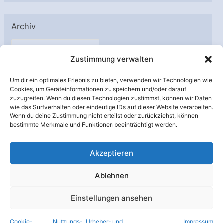
Archiv
A
Zustimmung verwalten
r
c
Um dir ein optimales Erlebnis zu bieten, verwenden wir Technologien wie
h
Cookies, um Geräteinformationen zu speichern und/oder darauf
Unterstützt von:
zuzugreifen. Wenn du diesen Technologien zustimmst, können wir Daten
i
wie das Surfverhalten oder eindeutige IDs auf dieser Website verarbeiten.
v
Wenn du deine Zustimmung nicht erteilst oder zurückziehst, können
bestimmte Merkmale und Funktionen beeinträchtigt werden.
Akzeptieren
Ablehnen
Einstellungen ansehen
Cookie-
Nutzungs-, Urheber- und
Impressum