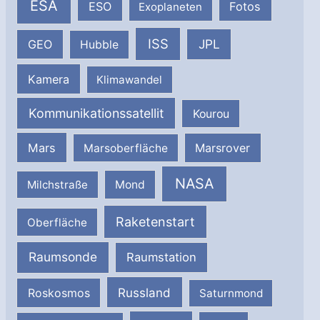
ESA
ESO
Fotos
Exoplaneten
ISS
JPL
GEO
Hubble
Kamera
Klimawandel
Kommunikationssatellit
Kourou
Mars
Marsrover
Marsoberfläche
NASA
Milchstraße
Mond
Raketenstart
Oberfläche
Raumsonde
Raumstation
Russland
Roskosmos
Saturnmond