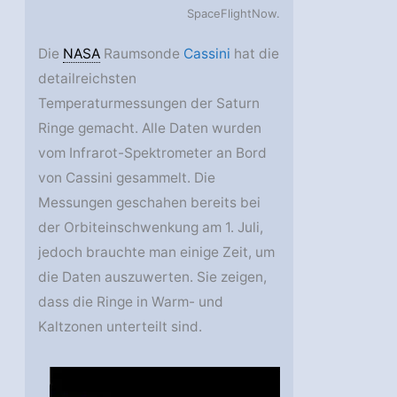
SpaceFlightNow.
Die
NASA
Raumsonde
Cassini
hat die
detailreichsten
Temperaturmessungen der Saturn
Ringe gemacht. Alle Daten wurden
vom Infrarot-Spektrometer an Bord
von Cassini gesammelt. Die
Messungen geschahen bereits bei
der Orbiteinschwenkung am 1. Juli,
jedoch brauchte man einige Zeit, um
die Daten auszuwerten. Sie zeigen,
dass die Ringe in Warm- und
Kaltzonen unterteilt sind.