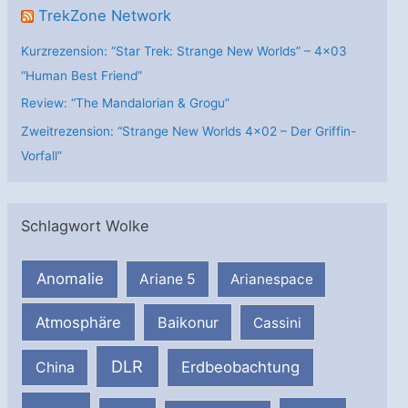
TrekZone Network
Kurzrezension: “Star Trek: Strange New Worlds” – 4×03
“Human Best Friend”
Review: “The Mandalorian & Grogu”
Zweitrezension: “Strange New Worlds 4×02 – Der Griffin-
Vorfall”
Schlagwort Wolke
Anomalie
Ariane 5
Arianespace
Atmosphäre
Baikonur
Cassini
DLR
Erdbeobachtung
China