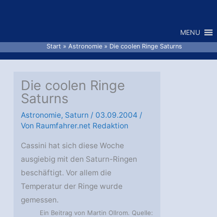
Zum
Inhalt
MENU
springen
Start
Astronomie
Die coolen Ringe Saturns
Die coolen Ringe
Saturns
Astronomie
,
Saturn
/
03.09.2004
/
Von
Raumfahrer.net Redaktion
Cassini hat sich diese Woche
ausgiebig mit den Saturn-Ringen
beschäftigt. Vor allem die
Temperatur der Ringe wurde
gemessen.
Ein Beitrag von Martin Ollrom. Quelle: