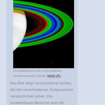
Die Abbildung mit den verschiedenen
Temperaturzonen (Grafik:
NASA
/
JPL
)
Das Bild zeigt verschiedene Farben,
die die verschiedenen Temperaturen
verdeutlichen sollen. Die
dunkelblauen Bereiche sind mit