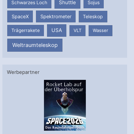
Shuttle
Schwarzes Loch
Sojus
SpaceX
Spektrometer
Teleskop
USA
Trägerrakete
VLT
Wasser
Weltraumteleskop
Werbepartner