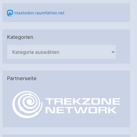
mastodon.raumfahrer.net
Kategorien
K
a
t
e
Partnerseite
g
o
r
i
e
n