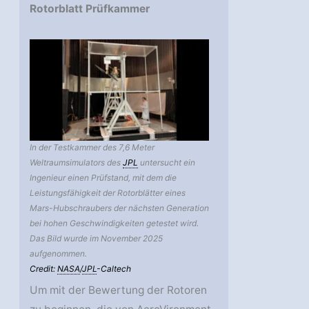
Rotorblatt Prüfkammer
In der Testkammer des 7,6 Meter
Weltraumsimulators des
JPL
untersucht ein
Ingenieur einen Prüfstand, mit dem die
Leistungsfähigkeit der Rotorblätter eines
Mars-Hubschraubers der nächsten Generation
bei hohen Geschwindigkeiten getestet wird.
Das Bild wurde im November 2025
aufgenommen.
Credit:
NASA
/
JPL
-Caltech
Um mit der Bewertung der Rotoren