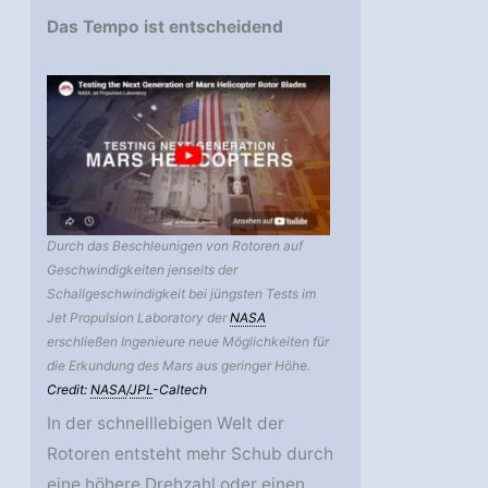
Das Tempo ist entscheidend
Durch das Beschleunigen von Rotoren auf
Geschwindigkeiten jenseits der
Schallgeschwindigkeit bei jüngsten Tests im
Jet Propulsion Laboratory der
NASA
erschließen Ingenieure neue Möglichkeiten für
die Erkundung des Mars aus geringer Höhe.
Credit:
NASA
/
JPL
-Caltech
In der schnelllebigen Welt der
Rotoren entsteht mehr Schub durch
eine höhere Drehzahl oder einen