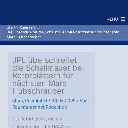
Zum
Inhalt
MENU
springen
Start
Raumfahrt
JPL überschreitet die Schallmauer bei Rotorblättern für nächsten
Mars Hubschrauber
JPL überschreitet
die Schallmauer bei
Rotorblättern für
nächsten Mars
Hubschrauber
Mars
,
Raumfahrt
/
08.05.2026
/ Von
Raumfahrer.net Redaktion
Die Rotorblätter, die die
Hubschrauber der NASA der