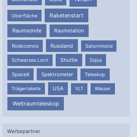
Raketenstart
Oberfläche
Raumsonde
Raumstation
Russland
Roskosmos
Saturnmond
Shuttle
Schwarzes Loch
Sojus
SpaceX
Spektrometer
Teleskop
USA
Trägerrakete
VLT
Wasser
Weltraumteleskop
Werbepartner