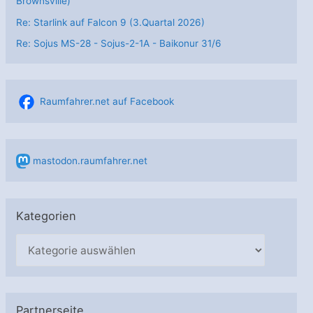
Brownsville)
Re: Starlink auf Falcon 9 (3.Quartal 2026)
Re: Sojus MS-28 - Sojus-2-1А - Baikonur 31/6
Raumfahrer.net auf Facebook
mastodon.raumfahrer.net
Kategorien
K
a
t
e
Partnerseite