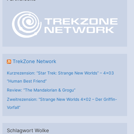
g
o
r
i
e
n
TrekZone Network
Kurzrezension: “Star Trek: Strange New Worlds” – 4×03
“Human Best Friend”
Review: “The Mandalorian & Grogu”
Zweitrezension: “Strange New Worlds 4×02 – Der Griffin-
Vorfall”
Schlagwort Wolke