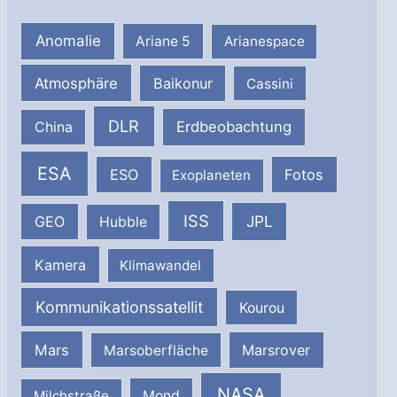
Anomalie
Ariane 5
Arianespace
Atmosphäre
Baikonur
Cassini
DLR
Erdbeobachtung
China
ESA
ESO
Fotos
Exoplaneten
ISS
JPL
GEO
Hubble
Kamera
Klimawandel
Kommunikationssatellit
Kourou
Mars
Marsrover
Marsoberfläche
NASA
Milchstraße
Mond