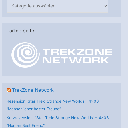
K
a
t
e
Partnerseite
g
o
r
i
e
n
TrekZone Network
Rezension: Star Trek: Strange New Worlds – 4×03
“Menschlicher bester Freund”
Kurzrezension: “Star Trek: Strange New Worlds” – 4×03
“Human Best Friend”