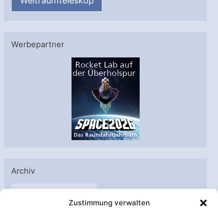
Weltraumteleskop
Werbepartner
Archiv
A
Zustimmung verwalten
r
c