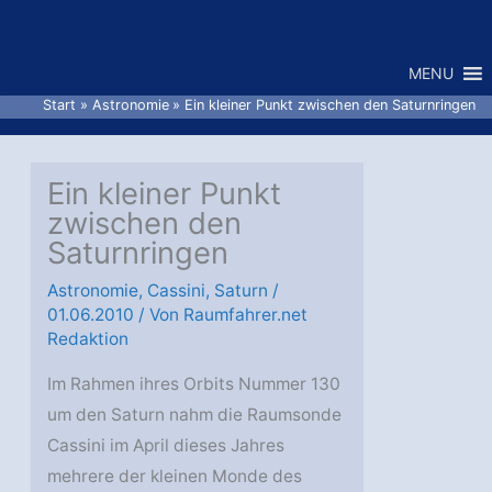
Zum
Inhalt
MENU
springen
Start
Astronomie
Ein kleiner Punkt zwischen den Saturnringen
Ein kleiner Punkt
zwischen den
Saturnringen
Astronomie
,
Cassini
,
Saturn
/
01.06.2010
/ Von
Raumfahrer.net
Redaktion
Im Rahmen ihres Orbits Nummer 130
um den Saturn nahm die Raumsonde
Cassini im April dieses Jahres
mehrere der kleinen Monde des