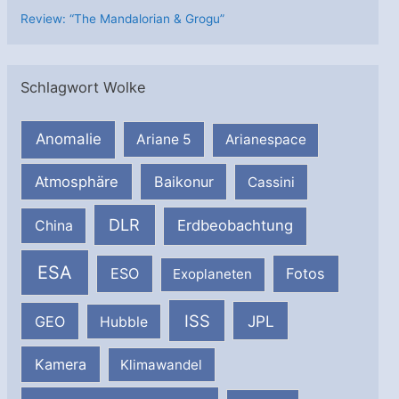
Review: “The Mandalorian & Grogu”
Schlagwort Wolke
Anomalie
Ariane 5
Arianespace
Atmosphäre
Baikonur
Cassini
DLR
Erdbeobachtung
China
ESA
ESO
Fotos
Exoplaneten
ISS
JPL
GEO
Hubble
Kamera
Klimawandel