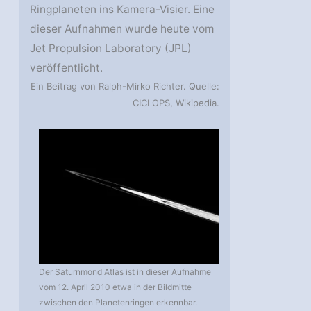
Ringplaneten ins Kamera-Visier. Eine
dieser Aufnahmen wurde heute vom
Jet Propulsion Laboratory (JPL)
veröffentlicht.
Ein Beitrag von Ralph-Mirko Richter. Quelle:
CICLOPS, Wikipedia.
Der Saturnmond Atlas ist in dieser Aufnahme
vom 12. April 2010 etwa in der Bildmitte
zwischen den Planetenringen erkennbar.