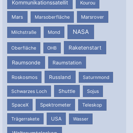
Kommunikationssatellit
Kourou
Mars
Marsrover
Marsoberfläche
NASA
Milchstraße
Mond
Raketenstart
Oberfläche
OHB
Raumsonde
Raumstation
Russland
Roskosmos
Saturnmond
Shuttle
Schwarzes Loch
Sojus
SpaceX
Spektrometer
Teleskop
USA
Trägerrakete
Wasser