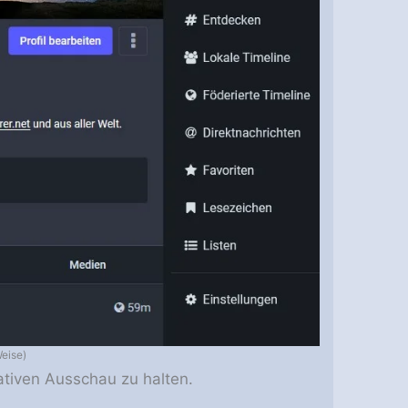
Weise)
nativen Ausschau zu halten.