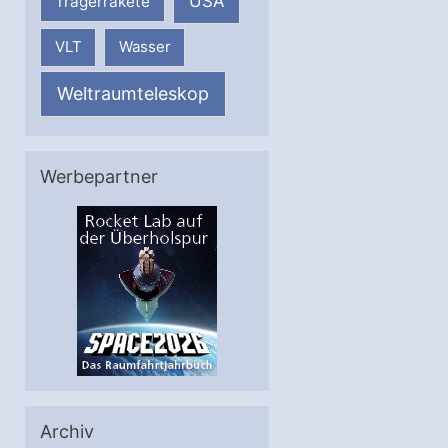
USA
Trägerrakete
VLT
Wasser
Weltraumteleskop
Werbepartner
Archiv