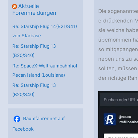
Aktuelle
Die sogenannten
Forenmeldungen
erdrückenden Ma
Re: Starship Flug 14(B21/S41)
sie welche habe
von Starbase
übernommen hat,
Re: Starship Flug 13
so mitgegangen 
(B20/S40)
neben uns zu s
Re: SpaceX-Weltraumbahnhof
sollten, müssen
Pecan Island (Louisiana)
der richtige Ra
Re: Starship Flug 13
(B20/S40)
Raumfahrer.net auf
Facebook