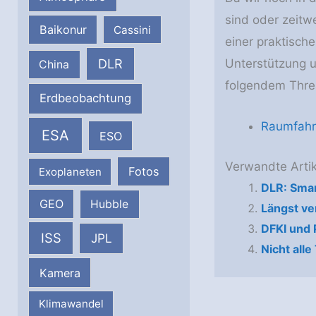
sind oder zeitw
Baikonur
Cassini
einer praktisch
DLR
Unterstützung u
China
folgendem Threa
Erdbeobachtung
Raumfahr
ESA
ESO
Verwandte Artik
Fotos
Exoplaneten
DLR: Smar
GEO
Hubble
Längst ve
DFKI und 
ISS
JPL
Nicht all
Kamera
Klimawandel