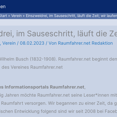
hen
Start
Verein
Einszweidrei, im Sauseschritt, läuft die Zeit; wir laufen
rei, im Sauseschritt, läuft die Zei
,
Verein
/
08.02.2023
/ Von
Raumfahrer.net Redaktion
n Wilhelm Busch (1832-1908). Raumfahrer.net beginnt d
n des Vereines Raumfahrer.net
es Informationsportals Raumfahrer.net
,
ig Jahren möchte Raumfahrer.net seine Leser*innen mi
Raumfahrt versorgen. Wir begannen zu einer Zeit, da g
nischen Entwicklung folgend sind wir seit 2008 bei Face