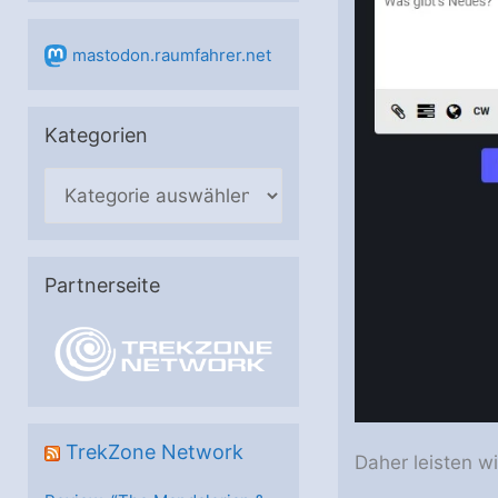
mastodon.raumfahrer.net
Kategorien
K
a
t
e
Partnerseite
g
o
r
i
e
TrekZone Network
Daher leisten wi
n