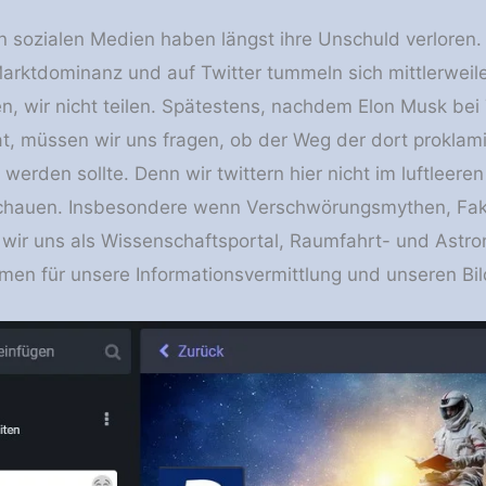
 sozialen Medien haben längst ihre Unschuld verloren.
rktdominanz und auf Twitter tummeln sich mittlerweile
n, wir nicht teilen. Spätestens, nachdem Elon Musk bei
 müssen wir uns fragen, ob der Weg der dort proklamie
werden sollte. Denn wir twittern hier nicht im luftleer
chauen. Insbesondere wenn Verschwörungsmythen, F
 wir uns als Wissenschaftsportal, Raumfahrt- und Ast
hmen für unsere Informationsvermittlung und unseren Bil