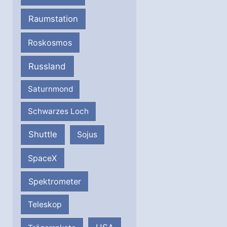
Raumstation
Roskosmos
Russland
Saturnmond
Schwarzes Loch
Shuttle
Sojus
SpaceX
Spektrometer
Teleskop