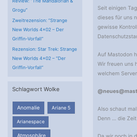
Review: “The Mandalorian &
Seit einigen Ta
Grogu”
dieses für uns 
Zweitrezension: “Strange
gewisse Kontrol
New Worlds 4×02 – Der
Datenschutzsta
Griffin-Vorfall”
Rezension: Star Trek: Strange
Auf Mastodon h
New Worlds 4×02 – “Der
Wir freuen uns 
Griffin-Vorfall”
welchem Server),
Schlagwort Wolke
@neues@masto
Anomalie
Ariane 5
Also schaut mal
Denn … die Zeit 
Arianespace
Atmosphäre
Da wir noch in 