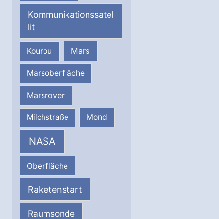
Kommunikationssatel
lit
Mars
Kourou
Marsoberfläche
Marsrover
Milchstraße
Mond
NASA
Oberfläche
Raketenstart
Raumsonde