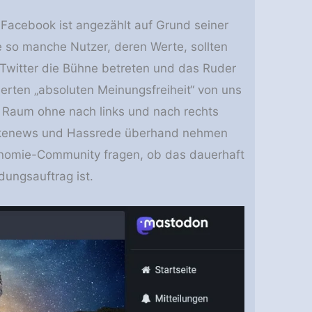
 Facebook ist angezählt auf Grund seiner
 so manche Nutzer, deren Werte, sollten
 Twitter die Bühne betreten und das Ruder
rten „absoluten Meinungsfreiheit“ von uns
en Raum ohne nach links und nach rechts
akenews und Hassrede überhand nehmen
ronomie-Community fragen, ob das dauerhaft
dungsauftrag ist.