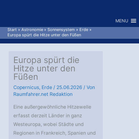
Zum
Inhalt
MENU
springen
Start
Astronomie
Sonnensystem
Erde
Europa spürt die Hitze unter den Füßen
Europa spürt die
Hitze unter den
Füßen
Copernicus
,
Erde
/
25.06.2026
/ Von
Raumfahrer.net Redaktion
Eine außergewöhnliche Hitzewelle
erfasst derzeit Länder in ganz
Westeuropa, wobei Städte und
Regionen in Frankreich, Spanien und