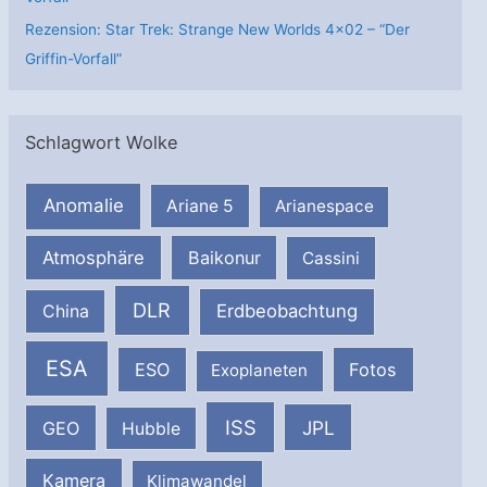
Rezension: Star Trek: Strange New Worlds 4×02 – “Der
Griffin-Vorfall”
Schlagwort Wolke
Anomalie
Ariane 5
Arianespace
Atmosphäre
Baikonur
Cassini
DLR
Erdbeobachtung
China
ESA
ESO
Fotos
Exoplaneten
ISS
JPL
GEO
Hubble
Kamera
Klimawandel