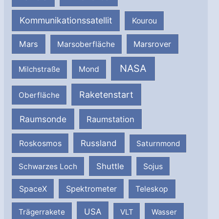
Kommunikationssatellit
Kourou
Mars
Marsrover
Marsoberfläche
NASA
Milchstraße
Mond
Raketenstart
Oberfläche
Raumsonde
Raumstation
Russland
Roskosmos
Saturnmond
Shuttle
Schwarzes Loch
Sojus
SpaceX
Spektrometer
Teleskop
USA
Trägerrakete
VLT
Wasser