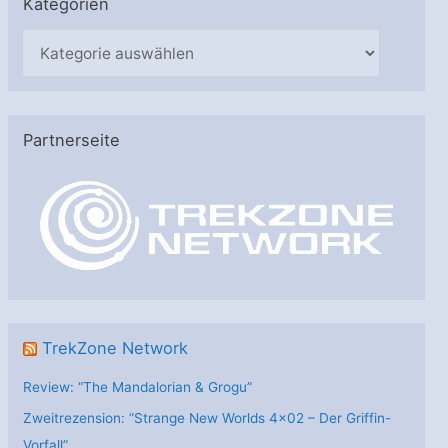
Kategorien
K
a
t
e
Partnerseite
g
o
r
i
e
n
TrekZone Network
Review: “The Mandalorian & Grogu”
Zweitrezension: “Strange New Worlds 4×02 – Der Griffin-
Vorfall”