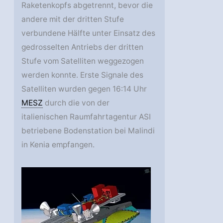
Raketenkopfs abgetrennt, bevor die
andere mit der dritten Stufe
verbundene Hälfte unter Einsatz des
gedrosselten Antriebs der dritten
Stufe vom Satelliten weggezogen
werden konnte. Erste Signale des
Satelliten wurden gegen 16:14 Uhr
MESZ
durch die von der
italienischen Raumfahrtagentur ASI
betriebene Bodenstation bei Malindi
in Kenia empfangen.