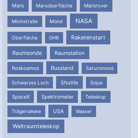
Mars
Marsrover
Marsoberfläche
NASA
Milchstraße
Mond
Raketenstart
Oberfläche
OHB
Raumsonde
Raumstation
Russland
Roskosmos
Saturnmond
Shuttle
Schwarzes Loch
Sojus
SpaceX
Spektrometer
Teleskop
USA
Trägerrakete
Wasser
Weltraumteleskop