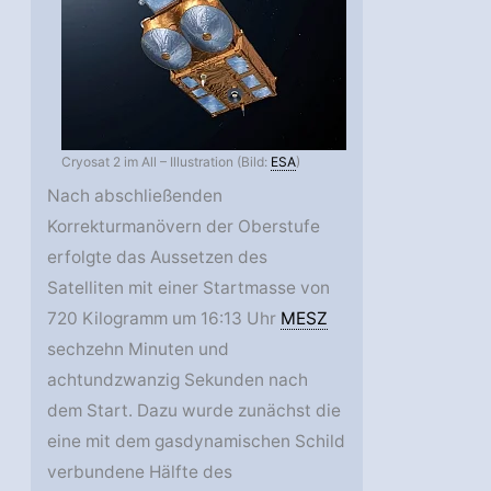
Cryosat 2 im All – Illustration (Bild:
ESA
)
Nach abschließenden
Korrekturmanövern der Oberstufe
erfolgte das Aussetzen des
Satelliten mit einer Startmasse von
720 Kilogramm um 16:13 Uhr
MESZ
sechzehn Minuten und
achtundzwanzig Sekunden nach
dem Start. Dazu wurde zunächst die
eine mit dem gasdynamischen Schild
verbundene Hälfte des