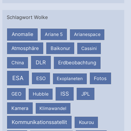
Schlagwort Wolke
Anomalie
Ariane 5
Arianespace
Atmosphäre
Baikonur
Cassini
DLR
Erdbeobachtung
China
ESA
ESO
Fotos
Exoplaneten
ISS
JPL
GEO
Hubble
Kamera
Klimawandel
Kommunikationssatellit
Kourou