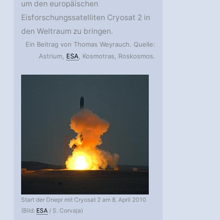
um den europäischen
Eisforschungssatelliten Cryosat 2 in
den Weltraum zu bringen.
Ein Beitrag von Thomas Weyrauch. Quelle:
Astrium,
ESA
, Kosmotras, Roskosmos.
Start der Dnepr mit Cryosat 2 am 8. April 2010
(Bild:
ESA
/ S. Corvaja)