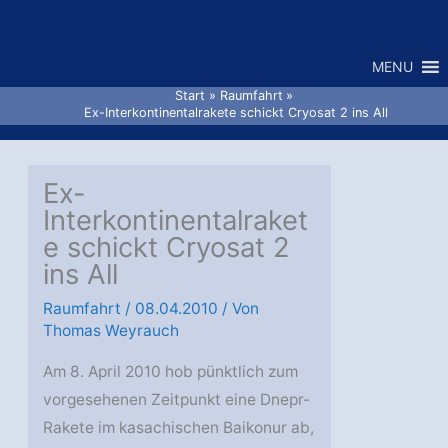
Zum
Inhalt
MENU
springen
Start
Raumfahrt
Ex-Interkontinentalrakete schickt Cryosat 2 ins All
Ex-
Interkontinentalraket
e schickt Cryosat 2
ins All
Raumfahrt
/
08.04.2010
/ Von
Thomas Weyrauch
Am 8. April 2010 hob pünktlich zum
vorgesehenen Zeitpunkt eine Dnepr-
Rakete im kasachischen Baikonur ab,