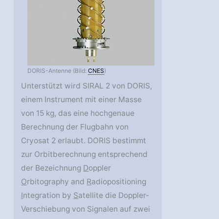
DORIS-Antenne (Bild:
CNES
)
Unterstützt wird SIRAL 2 von DORIS,
einem Instrument mit einer Masse
von 15 kg, das eine hochgenaue
Berechnung der Flugbahn von
Cryosat 2 erlaubt. DORIS bestimmt
zur Orbitberechnung entsprechend
der Bezeichnung
D
oppler
O
rbitography and
R
adiopositioning
I
ntegration by
S
atellite die Doppler-
Verschiebung von Signalen auf zwei