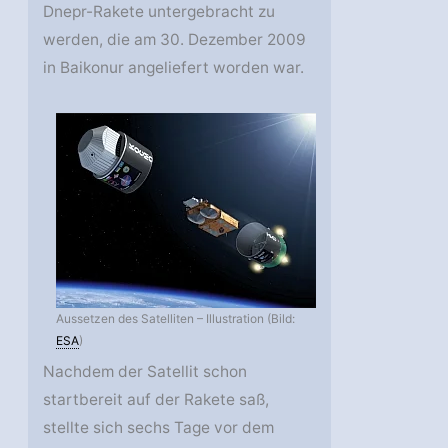
Dnepr-Rakete untergebracht zu
werden, die am 30. Dezember 2009
in Baikonur angeliefert worden war.
Aussetzen des Satelliten – Illustration (Bild:
ESA
)
Nachdem der Satellit schon
startbereit auf der Rakete saß,
stellte sich sechs Tage vor dem