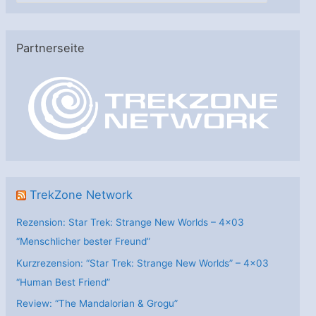
t
e
Partnerseite
g
o
r
i
e
n
TrekZone Network
Rezension: Star Trek: Strange New Worlds – 4×03
“Menschlicher bester Freund”
Kurzrezension: “Star Trek: Strange New Worlds” – 4×03
“Human Best Friend”
Review: “The Mandalorian & Grogu”