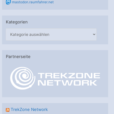
mastodon.raumfahrer.net
Kategorien
K
a
t
e
Partnerseite
g
o
r
i
e
n
TrekZone Network