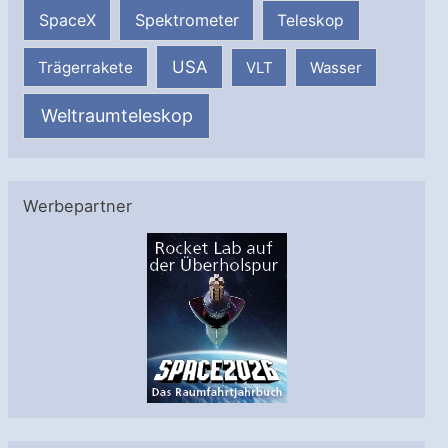
SpaceX
Spektrometer
Teleskop
USA
Trägerrakete
VLT
Wasser
Weltraumteleskop
Werbepartner