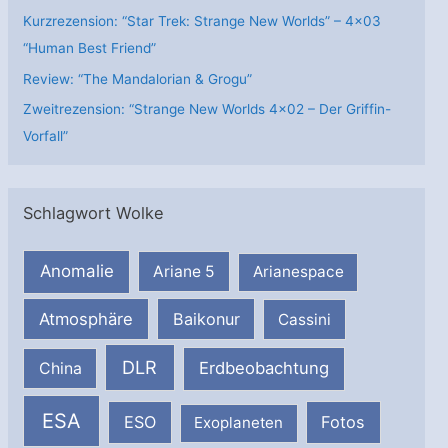
Kurzrezension: “Star Trek: Strange New Worlds” – 4×03
“Human Best Friend”
Review: “The Mandalorian & Grogu”
Zweitrezension: “Strange New Worlds 4×02 – Der Griffin-
Vorfall”
Schlagwort Wolke
Anomalie
Ariane 5
Arianespace
Atmosphäre
Baikonur
Cassini
DLR
Erdbeobachtung
China
ESA
ESO
Fotos
Exoplaneten