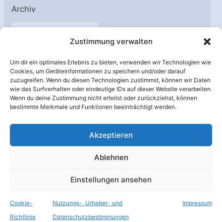
Archiv
A
Zustimmung verwalten
r
c
Um dir ein optimales Erlebnis zu bieten, verwenden wir Technologien wie
h
Cookies, um Geräteinformationen zu speichern und/oder darauf
Unterstützt von:
zuzugreifen. Wenn du diesen Technologien zustimmst, können wir Daten
i
wie das Surfverhalten oder eindeutige IDs auf dieser Website verarbeiten.
v
Wenn du deine Zustimmung nicht erteilst oder zurückziehst, können
bestimmte Merkmale und Funktionen beeinträchtigt werden.
Akzeptieren
Ablehnen
Einstellungen ansehen
Cookie-
Nutzungs-, Urheber- und
Impressum
© Raumfahrer Net e.V. 2026
Richtlinie
Datenschutzbestimmungen