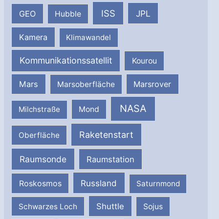
ISS
JPL
GEO
Hubble
Kamera
Klimawandel
Kommunikationssatellit
Kourou
Mars
Marsrover
Marsoberfläche
NASA
Milchstraße
Mond
Raketenstart
Oberfläche
Raumsonde
Raumstation
Russland
Roskosmos
Saturnmond
Shuttle
Schwarzes Loch
Sojus