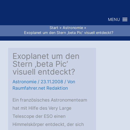
Zum
Inhalt
MENU
springen
Start
Astronomie
Exoplanet um den Stern ‚beta Pic‘ visuell entdeckt?
Exoplanet um den
Stern ‚beta Pic‘
visuell entdeckt?
Astronomie
/
23.11.2008
/ Von
Raumfahrer.net Redaktion
Ein französisches Astronomenteam
hat mit Hilfe des Very Large
Telescope der ESO einen
Himmelskörper entdeckt, der sich