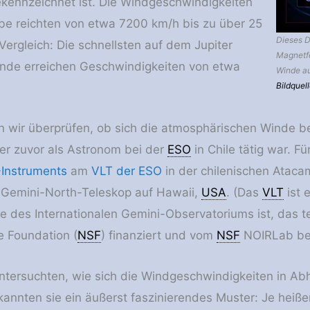
kennzeichnet ist. Die Windgeschwindigkeiten
robe reichten von etwa 7200 km/h bis zu über 25
Dieses D
ergleich: Die schnellsten auf dem Jupiter
Magnetfe
de erreichen Geschwindigkeiten von etwa
Winde au
Bildquel
n wir überprüfen, ob sich die atmosphärischen Winde bei
der zuvor als Astronom bei der
ESO
in Chile tätig war. 
Instruments
am
VLT der ESO
in der chilenischen Ataca
 Gemini-North-Teleskop auf Hawaii,
USA
. (Das
VLT
ist 
te des Internationalen Gemini-Observatoriums ist, das 
e Foundation (
NSF
) finanziert und vom
NSF
NOIRLab bet
untersuchten, wie sich die Windgeschwindigkeiten in Ab
kannten sie ein äußerst faszinierendes Muster: Je heiße