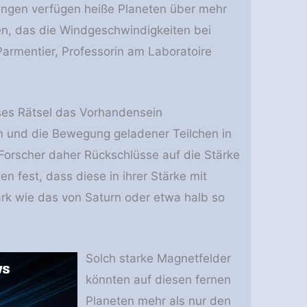
ngungen verfügen heiße Planeten über mehr
n, das die Windgeschwindigkeiten bei
Parmentier, Professorin am Laboratoire
ses Rätsel das Vorhandensein
en und die Bewegung geladener Teilchen in
orscher daher Rückschlüsse auf die Stärke
n fest, dass diese in ihrer Stärke mit
rk wie das von Saturn oder etwa halb so
Solch starke Magnetfelder
könnten auf diesen fernen
Planeten mehr als nur den