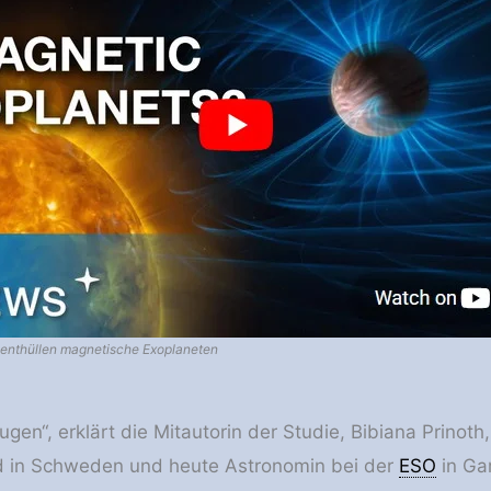
enthüllen magnetische Exoplaneten
ugen“, erklärt die Mitautorin der Studie, Bibiana Prinot
nd in Schweden und heute Astronomin bei der
ESO
in Ga