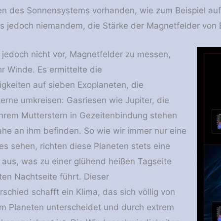
n des Sonnensystems vorhanden, wie zum Beispiel auf J
s jedoch niemandem, die Stärke der Magnetfelder von Ex
jedoch nicht vor, Magnetfelder zu messen,
r Winde. Es ermittelte die
keiten auf sieben Exoplaneten, die
erne umkreisen: Gasriesen wie Jupiter, die
 ihrem Mutterstern in Gezeitenbindung stehen
ahe an ihm befinden. So wie wir immer nur eine
s sehen, richten diese Planeten stets eine
 aus, was zu einer glühend heißen Tagseite
ten Nachtseite führt. Dieser
chied schafft ein Klima, das sich völlig von
m Planeten unterscheidet und durch extrem