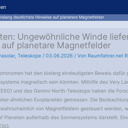
hen
islang deutlichste Hinweise auf planetare Magnetfelder
ten: Ungewöhnliche Winde liefer
 auf planetare Magnetfelder
rasolar
,
Teleskope
/
03.06.2026
/ Von
Raumfahrer.net R
tronomen hat den bislang eindeutigsten Beweis dafür 
ystems magnetisch sein könnten. Mithilfe des Very La
(ESO) und des Gemini-North-Teleskops haben die Forsc
piter-ähnlichen Exoplaneten gemessen. Die Beobachtun
twahrscheinlich von Magnetfeldern gesteuert werden, 
 Planeten außerhalb des Sonnensystems darstellt. Ein
ESO.