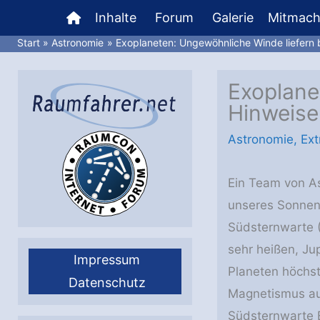
Zum
Inhalte
Forum
Galerie
Mitmac
Inhalt
Start
Astronomie
Exoplaneten: Ungewöhnliche Winde liefern b
springen
Exoplane
Hinweise
Astronomie
,
Ext
Ein Team von As
unseres Sonnens
Südsternwarte 
sehr heißen, Ju
Impressum
Planeten höchs
Datenschutz
Magnetismus auf
Südsternwarte 