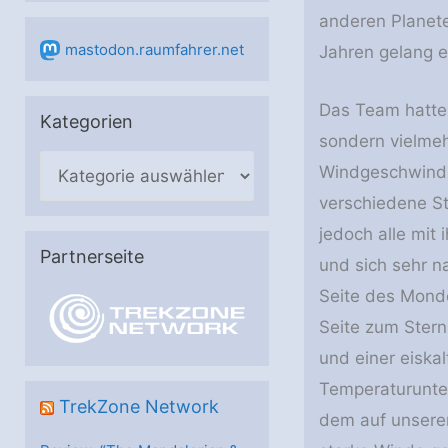
anderen Planete
mastodon.raumfahrer.net
Jahren gelang e
Das Team hatte 
Kategorien
sondern vielmeh
K
Windgeschwindig
a
verschiedene St
t
jedoch alle mit
e
Partnerseite
und sich sehr n
g
Seite des Monde
o
Seite zum Stern
r
und einer eiskal
i
Temperaturunters
e
TrekZone Network
dem auf unsere
n