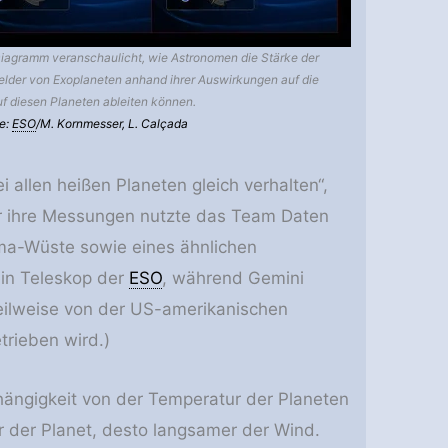
iagramm veranschaulicht, wie Astronomen die Stärke der
lder von Exoplaneten anhand ihrer Auswirkungen auf die
f diesen Planeten ableiten können.
le:
ESO
/M. Kornmesser, L. Calçada
 allen heißen Planeten gleich verhalten“,
Für ihre Messungen nutzte das Team Daten
ma-Wüste sowie eines ähnlichen
ein Teleskop der
ESO
, während Gemini
teilweise von der US-amerikanischen
rieben wird.)
hängigkeit von der Temperatur der Planeten
r der Planet, desto langsamer der Wind.