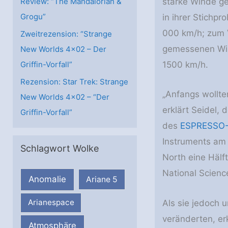
starke Winde ge
Review: “The Mandalorian &
Grogu”
in ihrer Stichp
000 km/h; zum V
Zweitrezension: “Strange
gemessenen Win
New Worlds 4×02 – Der
Griffin-Vorfall”
1500 km/h.
Rezension: Star Trek: Strange
„Anfangs wollte
New Worlds 4×02 – “Der
erklärt Seidel, 
Griffin-Vorfall”
des
ESPRESSO-
Instruments am
Schlagwort Wolke
North eine Hälf
National Scienc
Anomalie
Ariane 5
Arianespace
Als sie jedoch 
veränderten, er
Atmosphäre