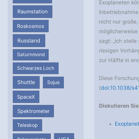
Exoplaneten kön
Raumstation
Inbetriebnahm
nicht nur große
Roskosmos
möglicherweise 
Russland
sagt: „Ich stell
riesigen Vorhän
Saturnmond
zur Hälfte in en
Schwarzes Loch
Diese Forschung
Shuttle
Sojus
(
doi:10.1038/s
SpaceX
Diskutieren Si
Spektrometer
Exoplane
Teleskop