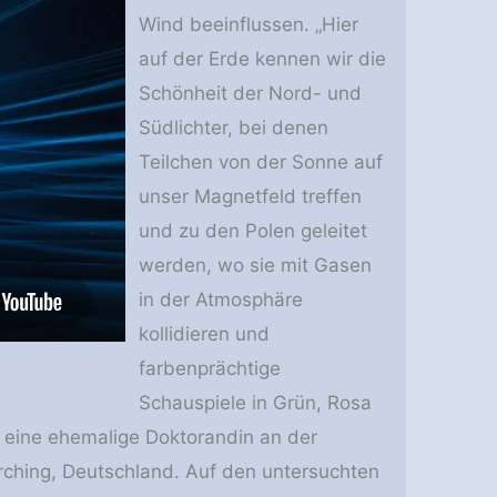
Wind beeinflussen. „Hier
auf der Erde kennen wir die
Schönheit der Nord- und
Südlichter, bei denen
Teilchen von der Sonne auf
unser Magnetfeld treffen
und zu den Polen geleitet
werden, wo sie mit Gasen
in der Atmosphäre
kollidieren und
farbenprächtige
Schauspiele in Grün, Rosa
h, eine ehemalige Doktorandin an der
rching, Deutschland. Auf den untersuchten