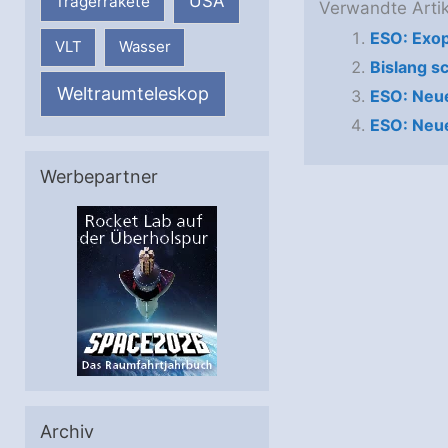
USA
Trägerrakete
Verwandte Artik
ESO: Exo
VLT
Wasser
Bislang s
Weltraumteleskop
ESO: Neue
ESO: Neue
Werbepartner
Archiv