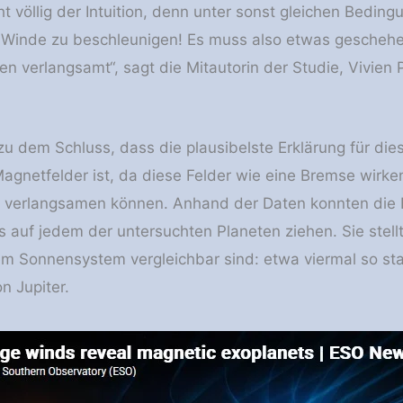
ht völlig der Intuition, denn unter sonst gleichen Bedi
 Winde zu beschleunigen! Es muss also etwas geschehe
en verlangsamt“, sagt die Mitautorin der Studie, Vivien 
 dem Schluss, dass die plausibelste Erklärung für die
Magnetfelder ist, da diese Felder wie eine Bremse wirk
 verlangsamen können. Anhand der Daten konnten die F
auf jedem der untersuchten Planeten ziehen. Sie stellte
m Sonnensystem vergleichbar sind: etwa viermal so sta
n Jupiter.