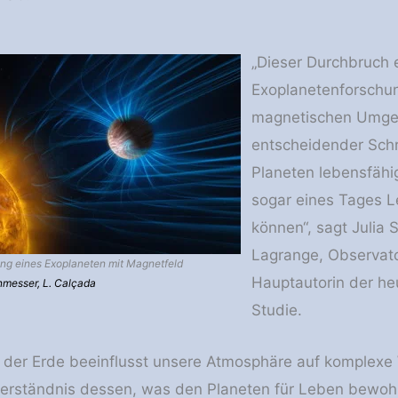
„Dieser Durchbruch e
Exoplanetenforschun
magnetischen Umgeb
entscheidender Schri
Planeten lebensfähig
sogar eines Tages L
können“, sagt Julia 
Lagrange, Observatoi
ung eines Exoplaneten mit Magnetfeld
Hauptautorin der he
nmesser, L. Calçada
Studie.
der Erde beeinflusst unsere Atmosphäre auf komplexe 
Verständnis dessen, was den Planeten für Leben bewoh