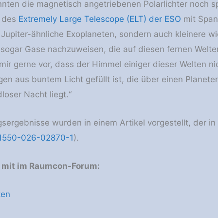
nten die magnetisch angetriebenen Polarlichter noch sp
e des
Extremely Large Telescope (ELT) der ESO
mit Span
, Jupiter-ähnliche Exoplaneten, sondern auch kleinere wi
sogar Gase nachzuweisen, die auf diesen fernen Welten
e mir gerne vor, dass der Himmel einiger dieser Welten n
gen aus buntem Licht gefüllt ist, die über einen Planet
dloser Nacht liegt.“
sergebnisse wurden in einem Artikel vorgestellt, der i
41550-026-02870-1
).
e mit im Raumcon-Forum:
ten