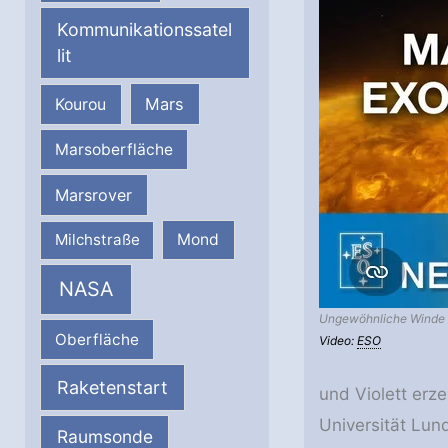
Kommunikationssatel
lit
Mars
Kourou
Marsoberfläche
Marsrover
Milchstraße
Mond
NASA
Ungewöhnliche Winde 
Oberfläche
Video:
ESO
Raketenstart
und Violett erze
Universität Lu
Raumsonde