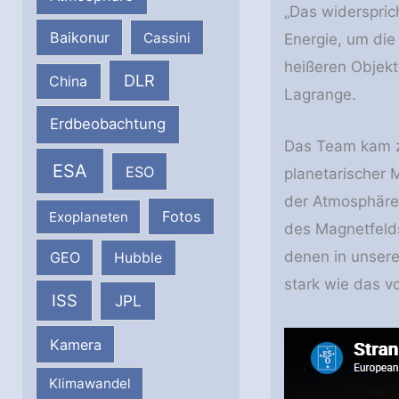
„Das widerspric
Baikonur
Cassini
Energie, um die
heißeren Objekt
DLR
China
Lagrange.
Erdbeobachtung
Das Team kam zu
ESA
ESO
planetarischer 
der Atmosphäre
Fotos
Exoplaneten
des Magnetfelds 
denen in unsere
GEO
Hubble
stark wie das vo
ISS
JPL
Kamera
Klimawandel