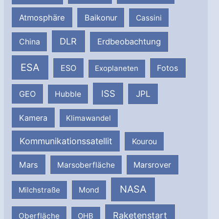
Atmosphäre
Baikonur
Cassini
DLR
Erdbeobachtung
China
ESA
ESO
Fotos
Exoplaneten
ISS
JPL
GEO
Hubble
Kamera
Klimawandel
Kommunikationssatellit
Kourou
Mars
Marsrover
Marsoberfläche
NASA
Milchstraße
Mond
Raketenstart
Oberfläche
OHB