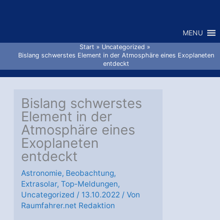
Zum
Inhalt
MENU
springen
Start
Uncategorized
Bislang schwerstes Element in der Atmosphäre eines Exoplaneten
entdeckt
Bislang schwerstes
Element in der
Atmosphäre eines
Exoplaneten
entdeckt
Astronomie
,
Beobachtung
,
Extrasolar
,
Top-Meldungen
,
Uncategorized
/
13.10.2022
/ Von
Raumfahrer.net Redaktion