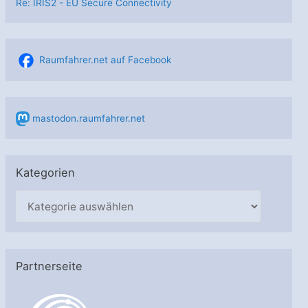
Re: IRIS2 - EU Secure Connectivity
Raumfahrer.net auf Facebook
mastodon.raumfahrer.net
Kategorien
K
a
t
e
Partnerseite
g
o