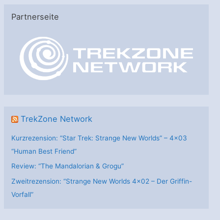
e
Partnerseite
g
o
r
i
e
n
TrekZone Network
Kurzrezension: “Star Trek: Strange New Worlds” – 4×03
“Human Best Friend”
Review: “The Mandalorian & Grogu”
Zweitrezension: “Strange New Worlds 4×02 – Der Griffin-
Vorfall”