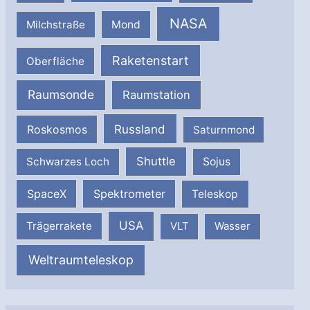
NASA
Milchstraße
Mond
Raketenstart
Oberfläche
Raumsonde
Raumstation
Russland
Roskosmos
Saturnmond
Shuttle
Schwarzes Loch
Sojus
SpaceX
Spektrometer
Teleskop
USA
Trägerrakete
VLT
Wasser
Weltraumteleskop