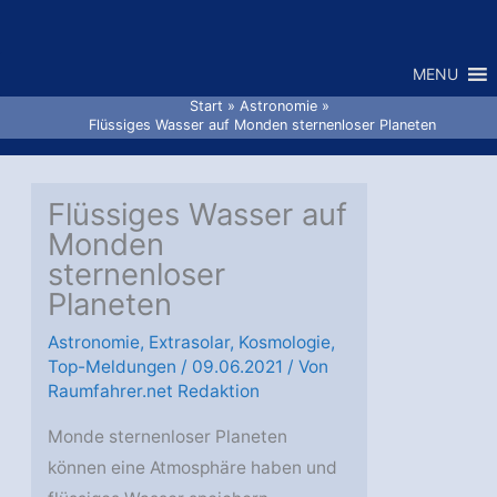
Zum
Inhalt
MENU
springen
Start
Astronomie
Flüssiges Wasser auf Monden sternenloser Planeten
Flüssiges Wasser auf
Monden
sternenloser
Planeten
Astronomie
,
Extrasolar
,
Kosmologie
,
Top-Meldungen
/
09.06.2021
/ Von
Raumfahrer.net Redaktion
Monde sternenloser Planeten
können eine Atmosphäre haben und