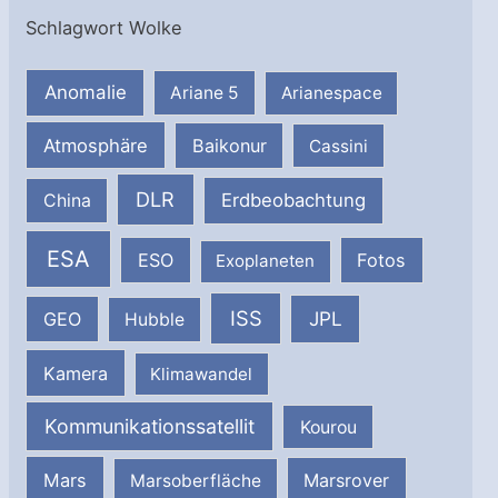
Schlagwort Wolke
Anomalie
Ariane 5
Arianespace
Atmosphäre
Baikonur
Cassini
DLR
Erdbeobachtung
China
ESA
ESO
Fotos
Exoplaneten
ISS
JPL
GEO
Hubble
Kamera
Klimawandel
Kommunikationssatellit
Kourou
Mars
Marsrover
Marsoberfläche