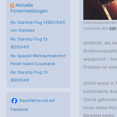
Aktuelle
Forenmeldungen
Re: Starship Flug 14(B21/S41)
SOHO beobachtet die S
Darstellung. (Bild:
ESA
)
von Starbase
Re: Starship Flug 13
entdeckt, als d
(B20/S40)
Antennenpositio
Re: SpaceX-Weltraumbahnhof
waagrecht – be
Pecan Island (Louisiana)
Problem ist wah
Re: Starship Flug 13
(B20/S40)
SOHO
kreist in
kombinierte An
Sonne gebunden
Raumfahrer.net auf
muss seine Hoc
Facebook
Blickfeld bleibt.