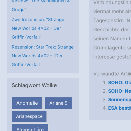
Review: “The Mandalorian &
Verbindungslinie
Grogu”
viermal mehr al
Zweitrezension: “Strange
Tagesgestirn. 
New Worlds 4×02 – Der
Geschichte der 
Griffin-Vorfall”
seinen Namen tr
Rezension: Star Trek: Strange
Grundlagenforsc
New Worlds 4×02 – “Der
Interesse gesto
Griffin-Vorfall”
Verwandte Artik
SOHO: Gl
Schlagwort Wolke
SOHO: Ne
Sonnenspä
Anomalie
Ariane 5
ESA bestä
Arianespace
Atmosphäre