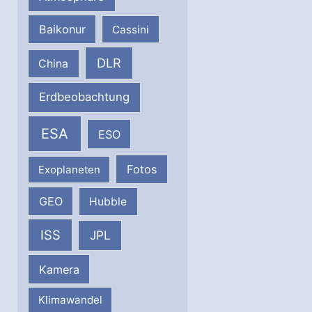
Baikonur
Cassini
DLR
China
Erdbeobachtung
ESA
ESO
Fotos
Exoplaneten
GEO
Hubble
ISS
JPL
Kamera
Klimawandel