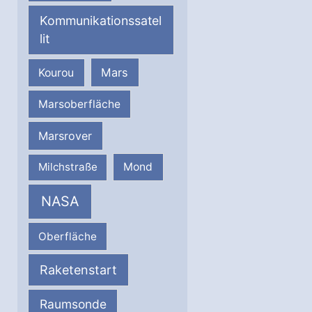
Kommunikationssatel
lit
Mars
Kourou
Marsoberfläche
Marsrover
Milchstraße
Mond
NASA
Oberfläche
Raketenstart
Raumsonde