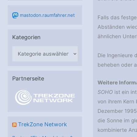
mastodon.raumfahrer.net
Falls das festg
Abständen wiede
ähnlichen Unte
Kategorien
K
Die Ingenieure 
a
beheben oder ab
t
e
Partnerseite
Weitere Inform
g
SOHO
ist ein i
o
von ihrem Kern 
r
Dezember 1995 
i
die Sonne im gl
e
TrekZone Network
kombinierte An
n