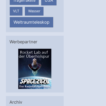
USA
Trägerrakete
VLT
Wasser
Weltraumteleskop
Werbepartner
Archiv