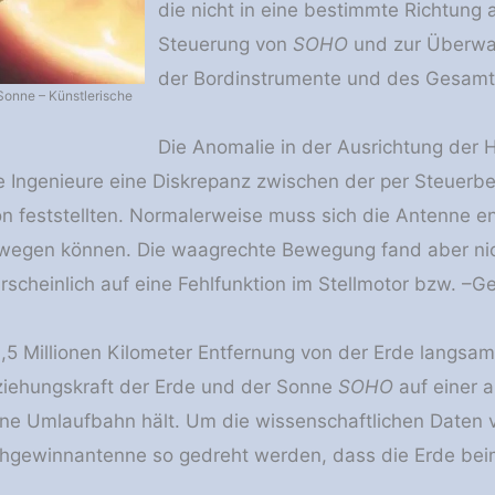
die nicht in eine bestimmte Richtung 
Steuerung von
SOHO
und zur Überwac
der Bordinstrumente und des Gesamt
onne – Künstlerische
Die Anomalie in der Ausrichtung de
ie Ingenieure eine Diskrepanz zwischen der per Steue
n feststellten. Normalerweise muss sich die Antenne e
wegen können. Die waagrechte Bewegung fand aber ni
rscheinlich auf eine Fehlfunktion im Stellmotor bzw. –G
 1,5 Millionen Kilometer Entfernung von der Erde langs
ziehungskraft der Erde und der Sonne
SOHO
auf einer 
e Umlaufbahn hält. Um die wissenschaftlichen Daten
hgewinnantenne so gedreht werden, dass die Erde beim