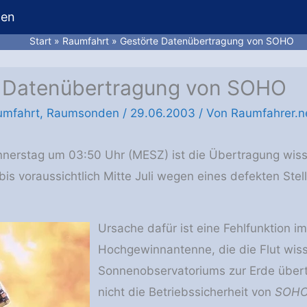
hen
Start
Raumfahrt
Gestörte Datenübertragung von SOHO
 Datenübertragung von SOHO
umfahrt
,
Raumsonden
/
29.06.2003
/ Von
Raumfahrer.n
nnerstag um 03:50 Uhr (MESZ) ist die Übertragung wis
is voraussichtlich Mitte Juli wegen eines defekten Ste
Ursache dafür ist eine Fehlfunktion 
Hochgewinnantenne, die die Flut wis
Sonnenobservatoriums zur Erde übert
nicht die Betriebssicherheit von
SOH