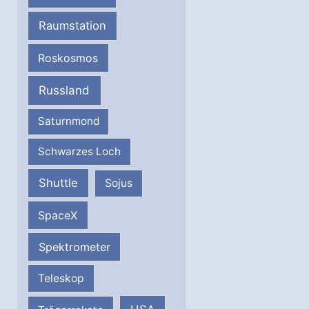
Raumstation
Roskosmos
Russland
Saturnmond
Schwarzes Loch
Shuttle
Sojus
SpaceX
Spektrometer
Teleskop