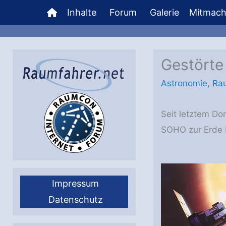
Zum
Inhalte
Forum
Galerie
Mitmac
Inhalt
springen
Gestörte
Astronomie
,
Ra
Seit letztem Do
SOHO zur Erde b
Impressum
Datenschutz