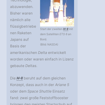
Technologie,
abzuwenden.
Bisher waren
nämlich alle
flüssigbetriebe
Start der zweiten
H-II
mit
nen Raketen
dem Satelliten
ETS 6
an
Japans auf
Bord.
(Bild: NASDA)
Basis der
amerikanischen
Delta
entwickelt
worden oder waren einfach in Lizenz
gebaute
Deltas
.
Die
H-II
beruht auf dem gleichen
Konzept, dass auch in der
Ariane 5
oder dem
Space Shuttle
Einsatz
fand: zwei große Feststoffbooster
bringen den meisten Startschub auf,