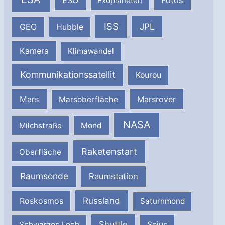
ESO
Fotos
Exoplaneten
ISS
JPL
GEO
Hubble
Kamera
Klimawandel
Kommunikationssatellit
Kourou
Mars
Marsrover
Marsoberfläche
NASA
Milchstraße
Mond
Raketenstart
Oberfläche
Raumsonde
Raumstation
Russland
Roskosmos
Saturnmond
Shuttle
Schwarzes Loch
Sojus