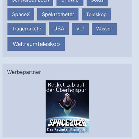
SpaceX
Spektrometer
Teleskop
USA
Trägerrakete
VLT
Wasser
Weltraumteleskop
Werbepartner