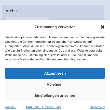
Archiv
A
Zustimmung verwalten
r
c
Um dir ein optimales Erlebnis zu bieten, verwenden wir Technologien wie
h
Cookies, um Geräteinformationen zu speichern und/oder darauf
Unterstützt von:
zuzugreifen. Wenn du diesen Technologien zustimmst, können wir Daten
i
wie das Surfverhalten oder eindeutige IDs auf dieser Website verarbeiten.
v
Wenn du deine Zustimmung nicht erteilst oder zurückziehst, können
bestimmte Merkmale und Funktionen beeinträchtigt werden.
Akzeptieren
Ablehnen
Einstellungen ansehen
Cookie-
Nutzungs-, Urheber- und
Impressum
© Raumfahrer Net e.V. 2026