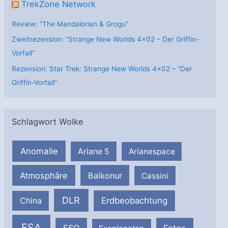
TrekZone Network
Review: “The Mandalorian & Grogu”
Zweitrezension: “Strange New Worlds 4×02 – Der Griffin-
Vorfall”
Rezension: Star Trek: Strange New Worlds 4×02 – “Der
Griffin-Vorfall”
Schlagwort Wolke
Anomalie
Ariane 5
Arianespace
Atmosphäre
Baikonur
Cassini
DLR
Erdbeobachtung
China
ESA