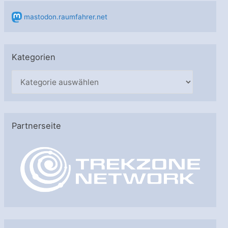
mastodon.raumfahrer.net
Kategorien
K
a
t
e
Partnerseite
g
o
r
i
e
n