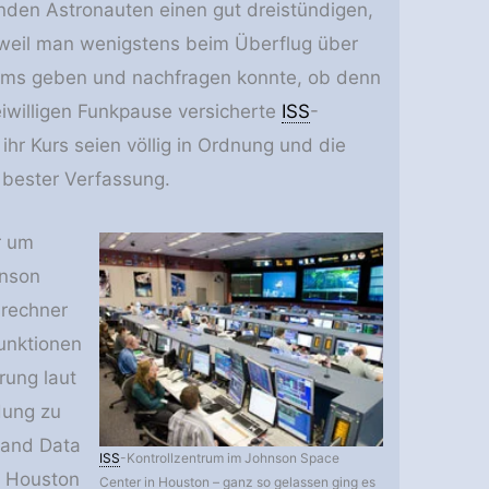
den Astronauten einen gut dreistündigen,
, weil man wenigstens beim Überflug über
ms geben und nachfragen konnte, ob denn
reiwilligen Funkpause versicherte
ISS
-
 ihr Kurs seien völlig in Ordnung und die
 bester Verfassung.
r um
hnson
srechner
unktionen
rung laut
dung zu
 and Data
ISS
-Kontrollzentrum im Johnson Space
n Houston
Center in Houston – ganz so gelassen ging es