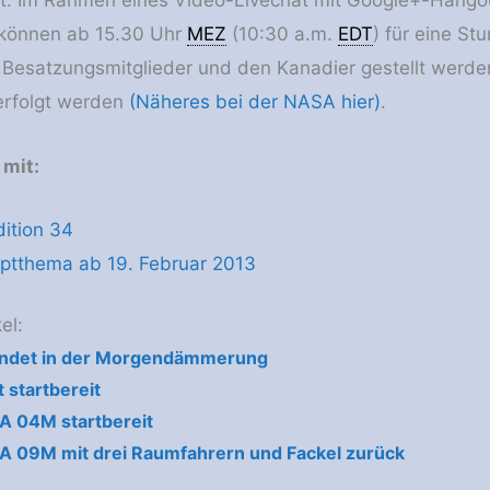
st. Im Rahmen eines Video-Livechat mit Google+-Hangout
können ab 15.30 Uhr
MEZ
(10:30 a.m.
EDT
) für eine St
 Besatzungsmitglieder und den Kanadier gestellt werd
erfolgt werden
(Näheres bei der NASA hier)
.
 mit:
ition 34
ptthema ab 19. Februar 2013
el:
landet in der Morgendämmerung
t startbereit
A 04M startbereit
 09M mit drei Raumfahrern und Fackel zurück