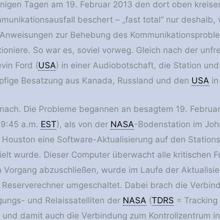
igen Tagen am 19. Februar 2013 den dort oben kreisen
mmunikationsausfall beschert – „fast total“ nur deshalb
 Anweisungen zur Behebung des Kommunikationsproble
tioniere. So war es, soviel vorweg. Gleich nach der unf
in Ford (
USA
) in einer Audiobotschaft, die Station und
öpfige Besatzung aus Kanada, Russland und den
USA
in
 nach. Die Probleme begannen an besagtem 19. Februa
9:45 a.m.
EST
), als von der
NASA
-Bodenstation im Jo
 Houston eine Software-Aktualisierung auf den Station
elt wurde. Dieser Computer überwacht alle kritischen F
 Vorgang abzuschließen, wurde im Laufe der Aktualisie
 Reserverechner umgeschaltet. Dabei brach die Verbin
ungs- und Relaissatelliten der
NASA
(
TDRS
= Tracking
s) und damit auch die Verbindung zum Kontrollzentrum i