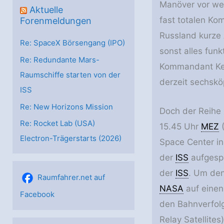
Manöver vor wen
Aktuelle
fast totalen Ko
Forenmeldungen
Russland kurze
Re: SpaceX Börsengang (IPO)
sonst alles funk
Re: Redundante Mars-
Kommandant Kev
Raumschiffe starten von der
derzeit sechsk
ISS
Re: New Horizons Mission
Doch der Reihe
Re: Rocket Lab (USA)
15.45 Uhr
MEZ
(
Electron-Trägerstarts (2026)
Space Center in
der
ISS
aufgespi
der
ISS
. Um den
Raumfahrer.net auf
NASA
auf einen
Facebook
den Bahnverfolg
Relay Satellite