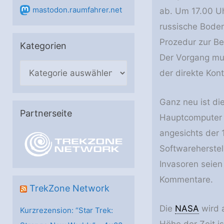
mastodon.raumfahrer.net
ab. Um 17.00 U
russische Boden
Prozedur zur Be
Kategorien
Der Vorgang mu
K
der direkte Kon
a
t
Ganz neu ist di
e
Partnerseite
Hauptcomputer a
g
angesichts der 
o
Softwareherstell
r
Invasoren seien
i
Kommentare.
e
TrekZone Network
n
Die
NASA
wird 
Kurzrezension: “Star Trek: