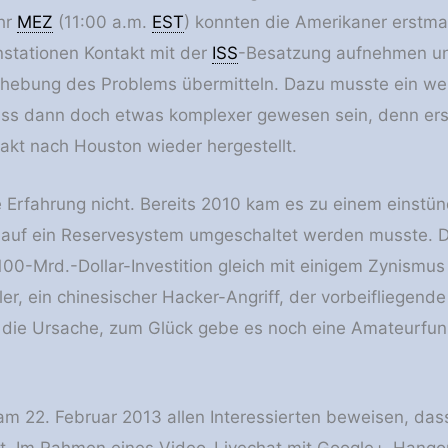
hr
MEZ
(11:00 a.m.
EST
) konnten die Amerikaner erstma
stationen Kontakt mit der
ISS
-Besatzung aufnehmen un
hebung des Problems übermitteln. Dazu musste ein wei
ss dann doch etwas komplexer gewesen sein, denn er
takt nach Houston wieder hergestellt.
e Erfahrung nicht. Bereits 2010 kam es zu einem einstü
uf ein Reservesystem umgeschaltet werden musste. Der 
100-Mrd.-Dollar-Investition gleich mit einigem Zynismu
er, ein chinesischer Hacker-Angriff, der vorbeifliegend
 die Ursache, zum Glück gebe es noch eine Amateurfunks
am 22. Februar 2013 allen Interessierten beweisen, das