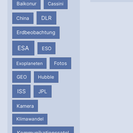
Baikonur
Cassini
DLR
China
Erdbeobachtung
ESA
ESO
Fotos
Exoplaneten
GEO
Hubble
ISS
JPL
Kamera
Klimawandel
Kommunikationssatel