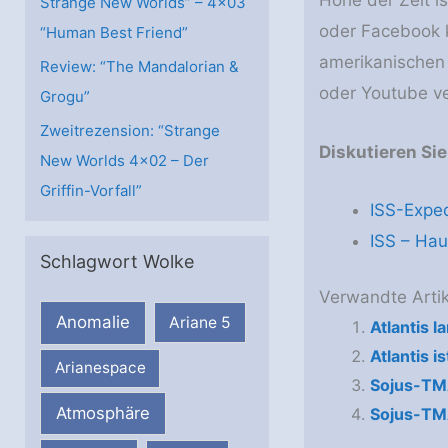
Höhe der Zeit i
Strange New Worlds” – 4×03
oder Facebook 
“Human Best Friend”
amerikanischen
Review: “The Mandalorian &
oder Youtube v
Grogu”
Zweitrezension: “Strange
Diskutieren Sie
New Worlds 4×02 – Der
Griffin-Vorfall”
ISS-Exped
ISS – Hau
Schlagwort Wolke
Verwandte Artik
Anomalie
Ariane 5
Atlantis 
Atlantis is
Arianespace
Sojus-TM
Atmosphäre
Sojus-TMA