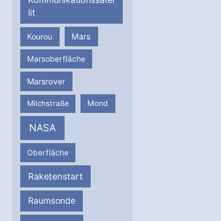
lit
Mars
Kourou
Marsoberfläche
Marsrover
Milchstraße
Mond
NASA
Oberfläche
Raketenstart
Raumsonde