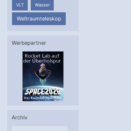
VLT
Wasser
Weltraumteleskop
Werbepartner
Archiv
A