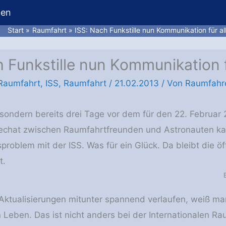
hen
Start
Raumfahrt
ISS: Nach Funkstille nun Kommunikation für al
 Funkstille nun Kommunikation f
 Raumfahrt
,
ISS
,
Raumfahrt
/
21.02.2013
/ Von
Raumfahre
sondern bereits drei Tage vor dem für den 22. Februa
vechat zwischen Raumfahrtfreunden und Astronauten ka
oblem mit der ISS. Was für ein Glück. Da bleibt die öff
t.
ktualisierungen mitunter spannend verlaufen, weiß ma
 Leben. Das ist nicht anders bei der Internationalen R