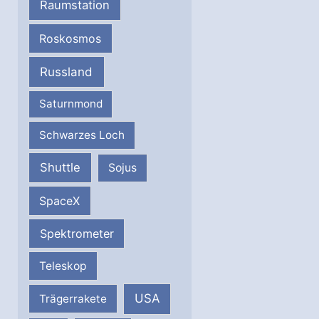
Raumstation
Roskosmos
Russland
Saturnmond
Schwarzes Loch
Shuttle
Sojus
SpaceX
Spektrometer
Teleskop
USA
Trägerrakete