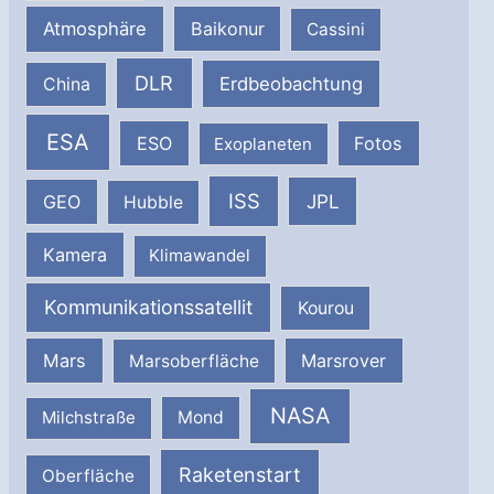
Atmosphäre
Baikonur
Cassini
DLR
Erdbeobachtung
China
ESA
ESO
Fotos
Exoplaneten
ISS
JPL
GEO
Hubble
Kamera
Klimawandel
Kommunikationssatellit
Kourou
Mars
Marsrover
Marsoberfläche
NASA
Milchstraße
Mond
Raketenstart
Oberfläche