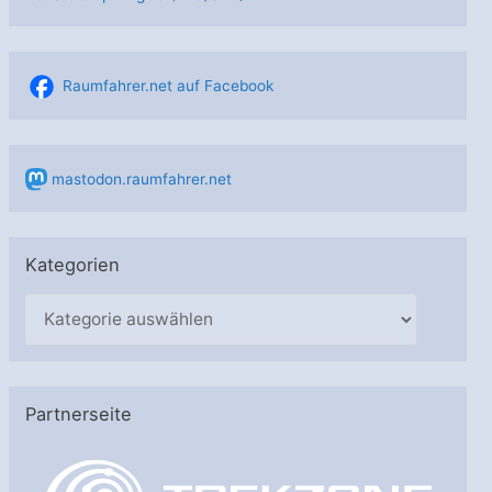
Raumfahrer.net auf Facebook
mastodon.raumfahrer.net
Kategorien
K
a
t
e
Partnerseite
g
o
r