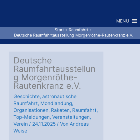
Zum
Inhalt
MENU
springen
Start
Raumfahrt
Deutsche Raumfahrtausstellung Morgenröthe-Rautenkranz e.V.
Deutsche
Raumfahrtausstellun
g Morgenröthe-
Rautenkranz e.V.
Geschichte
,
astronautische
Raumfahrt
,
Mondlandung
,
Organisationen
,
Raketen
,
Raumfahrt
,
Top-Meldungen
,
Veranstaltungen
,
Verein
/
24.11.2025
/ Von
Andreas
Weise