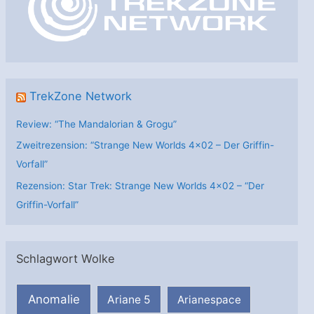
i
e
n
TrekZone Network
Review: “The Mandalorian & Grogu”
Zweitrezension: “Strange New Worlds 4×02 – Der Griffin-
Vorfall”
Rezension: Star Trek: Strange New Worlds 4×02 – “Der
Griffin-Vorfall”
Schlagwort Wolke
Anomalie
Ariane 5
Arianespace