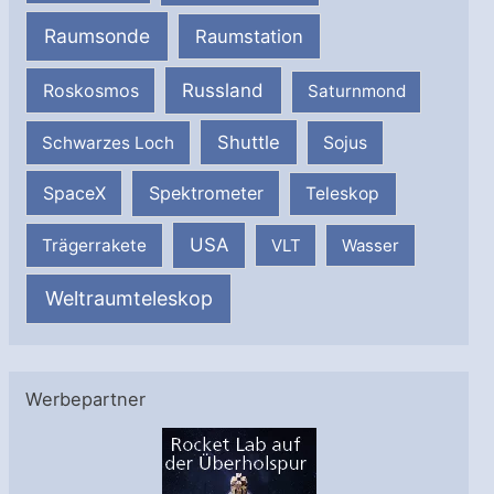
Raumsonde
Raumstation
Russland
Roskosmos
Saturnmond
Shuttle
Schwarzes Loch
Sojus
SpaceX
Spektrometer
Teleskop
USA
Trägerrakete
VLT
Wasser
Weltraumteleskop
Werbepartner