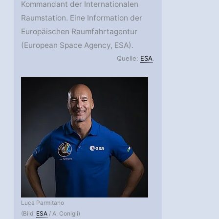
Kommandant der Internationalen
Raumstation. Eine Information der
Europäischen Raumfahrtagentur
(European Space Agency, ESA).
Quelle:
ESA
.
Luca Parmitano
(Bild:
ESA
/ A. Conigli)