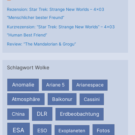
Rezension: Star Trek: Strange New Worlds – 4×03
“Menschlicher bester Freund”
Kurzrezension: “Star Trek: Strange New Worlds” – 4×03
“Human Best Friend”
Review: “The Mandalorian & Grogu”
Schlagwort Wolke
Anomalie
Ariane 5
Arianespace
Atmosphäre
Baikonur
Cassini
DLR
Erdbeobachtung
China
ESA
ESO
Fotos
Exoplaneten