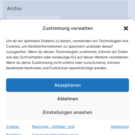
Archiv
A
Zustimmung verwalten
r
c
Um dir ein optimales Erlebnis zu bieten, verwenden wir Technologien wie
h
Cookies, um Geräteinformationen zu speichern und/oder darauf
Unterstützt von:
zuzugreifen. Wenn du diesen Technologien zustimmst, können wir Daten
i
wie das Surfverhalten oder eindeutige IDs auf dieser Website verarbeiten.
v
Wenn du deine Zustimmung nicht erteilst oder zurückziehst, können
bestimmte Merkmale und Funktionen beeinträchtigt werden.
Akzeptieren
Ablehnen
Einstellungen ansehen
Cookie-
Nutzungs-, Urheber- und
Impressum
© Raumfahrer Net e.V. 2026
Richtlinie
Datenschutzbestimmungen