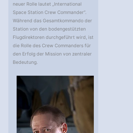
neuer Rolle lautet „International
Space Station Crew Commander“.
Während das Gesamtkommando der
Station von den bodengestützten
Flugdirektoren durchgeführt wird, ist
die Rolle des Crew Commanders für
den Erfolg der Mission von zentraler
Bedeutung.