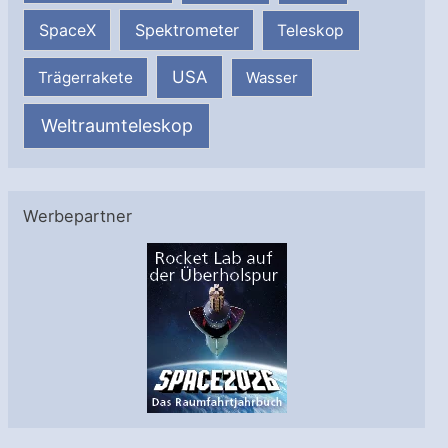
SpaceX
Spektrometer
Teleskop
USA
Trägerrakete
Wasser
Weltraumteleskop
Werbepartner