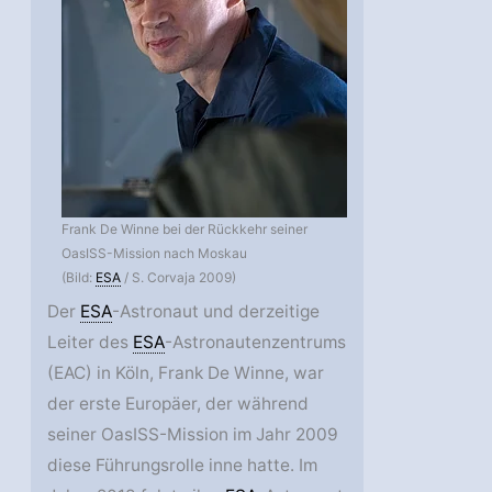
Frank De Winne bei der Rückkehr seiner
OasISS-Mission nach Moskau
(Bild:
ESA
/ S. Corvaja 2009)
Der
ESA
-Astronaut und derzeitige
Leiter des
ESA
-Astronautenzentrums
(EAC) in Köln, Frank De Winne, war
der erste Europäer, der während
seiner OasISS-Mission im Jahr 2009
diese Führungsrolle inne hatte. Im