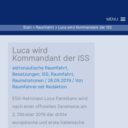
Zum
Inhalt
MENU
springen
Start
Raumfahrt
Luca wird Kommandant der ISS
Luca wird
Kommandant der ISS
astronautische Raumfahrt
,
Besatzungen
,
ISS
,
Raumfahrt
,
Raumstationen
/
26.09.2019
/ Von
Raumfahrer.net Redaktion
ESA-Astronaut Luca Parmitano wird
nach einer offiziellen Zeremonie am
2. Oktober 2019 der dritte
europäische und erste italienische