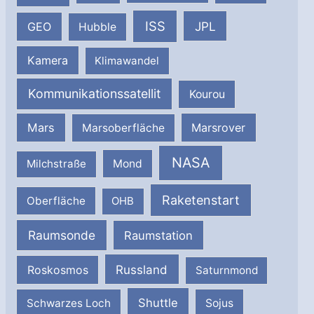
ISS
JPL
GEO
Hubble
Kamera
Klimawandel
Kommunikationssatellit
Kourou
Mars
Marsrover
Marsoberfläche
NASA
Milchstraße
Mond
Raketenstart
Oberfläche
OHB
Raumsonde
Raumstation
Russland
Roskosmos
Saturnmond
Shuttle
Schwarzes Loch
Sojus