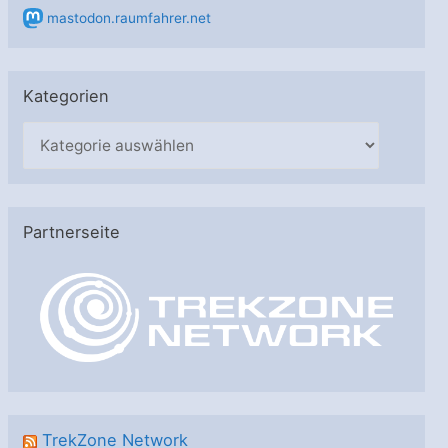
mastodon.raumfahrer.net
Kategorien
K
a
t
e
Partnerseite
g
o
r
i
e
n
TrekZone Network