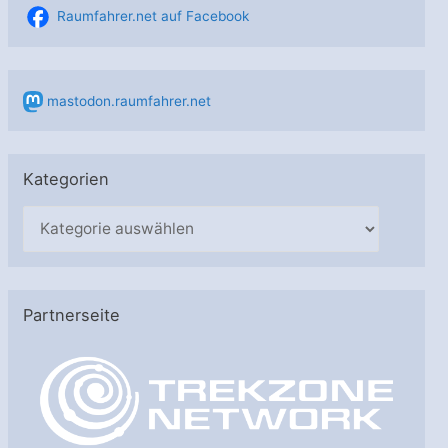
Raumfahrer.net auf Facebook
mastodon.raumfahrer.net
Kategorien
K
a
t
e
Partnerseite
g
o
r
i
e