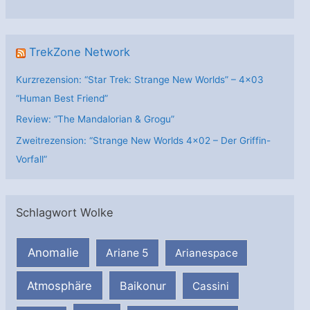
n
TrekZone Network
Kurzrezension: “Star Trek: Strange New Worlds” – 4×03
“Human Best Friend”
Review: “The Mandalorian & Grogu”
Zweitrezension: “Strange New Worlds 4×02 – Der Griffin-
Vorfall”
Schlagwort Wolke
Anomalie
Ariane 5
Arianespace
Atmosphäre
Baikonur
Cassini