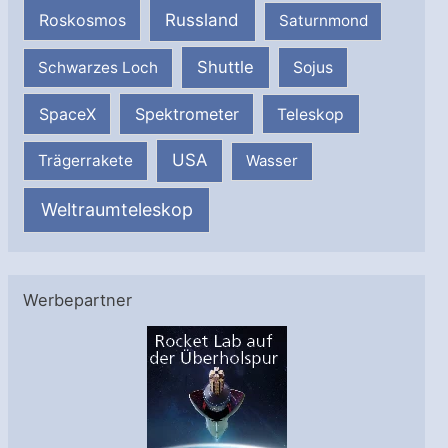
Russland
Roskosmos
Saturnmond
Shuttle
Schwarzes Loch
Sojus
SpaceX
Spektrometer
Teleskop
USA
Trägerrakete
Wasser
Weltraumteleskop
Werbepartner