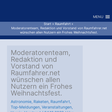
Zum
Inhalt
MENU
springen
Start
Raumfahrt
Moderatorenteam, Redaktion und Vorstand von Raumfahrer.net
wünschen allen Nutzern ein Frohes Weihnachtsfest.
Moderatorenteam,
Redaktion und
Vorstand von
Raumfahrer.net
wünschen allen
Nutzern ein Frohes
Weihnachtsfest.
Astronomie
,
Raketen
,
Raumfahrt
,
Top-Meldungen
,
Veranstaltungen
,