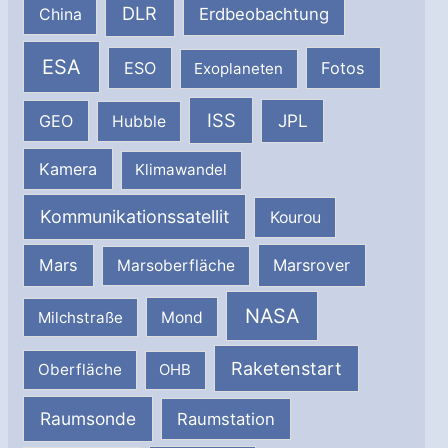
DLR
Erdbeobachtung
China
ESA
ESO
Fotos
Exoplaneten
ISS
JPL
GEO
Hubble
Kamera
Klimawandel
Kommunikationssatellit
Kourou
Mars
Marsrover
Marsoberfläche
NASA
Milchstraße
Mond
Raketenstart
Oberfläche
OHB
Raumsonde
Raumstation