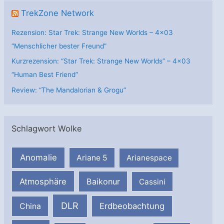
TrekZone Network
Rezension: Star Trek: Strange New Worlds – 4×03
“Menschlicher bester Freund”
Kurzrezension: “Star Trek: Strange New Worlds” – 4×03
“Human Best Friend”
Review: “The Mandalorian & Grogu”
Schlagwort Wolke
Anomalie
Ariane 5
Arianespace
Atmosphäre
Baikonur
Cassini
DLR
Erdbeobachtung
China