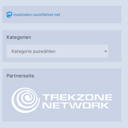
mastodon.raumfahrer.net
Kategorien
K
a
t
e
Partnerseite
g
o
r
i
e
n