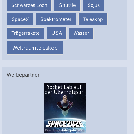
Shuttle
Schwarzes Loch
Sojus
SpaceX
Spektrometer
Teleskop
USA
Trägerrakete
Wasser
Weltraumteleskop
Werbepartner