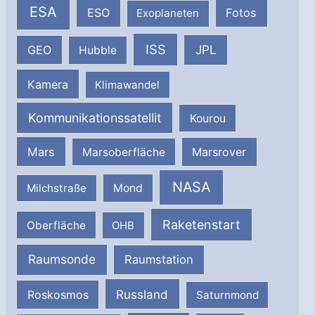
ESA
ESO
Fotos
Exoplaneten
ISS
JPL
GEO
Hubble
Kamera
Klimawandel
Kommunikationssatellit
Kourou
Mars
Marsrover
Marsoberfläche
NASA
Milchstraße
Mond
Raketenstart
Oberfläche
OHB
Raumsonde
Raumstation
Russland
Roskosmos
Saturnmond