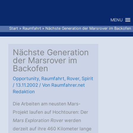
Zum
Inhalt
MENU
springen
Start
Raumfahrt
Nächste Generation der Marsrover im Backofen
Nächste Generation
der Marsrover im
Backofen
Opportunity
,
Raumfahrt
,
Rover
,
Spirit
/
13.11.2002
/ Von
Raumfahrer.net
Redaktion
Die Arbeiten am neusten Mars-
Projekt laufen auf Hochtouren: Der
Mars Exploration Rover
werden
derzeit auf ihre 460 Kilometer lange