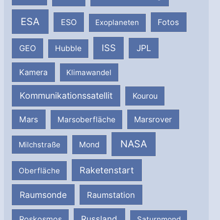
ESA
ESO
Fotos
Exoplaneten
ISS
JPL
GEO
Hubble
Kamera
Klimawandel
Kommunikationssatellit
Kourou
Mars
Marsrover
Marsoberfläche
NASA
Milchstraße
Mond
Raketenstart
Oberfläche
Raumsonde
Raumstation
Russland
Roskosmos
Saturnmond