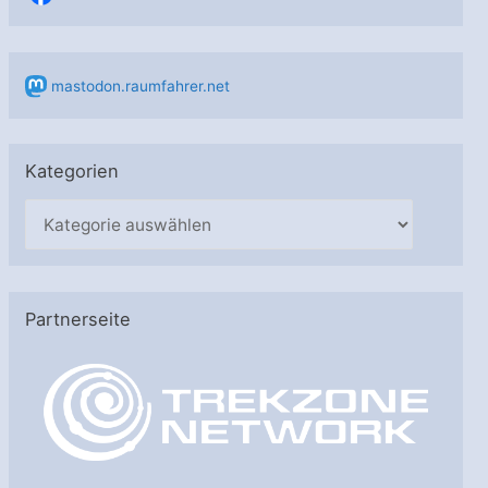
mastodon.raumfahrer.net
Kategorien
K
a
t
e
Partnerseite
g
o
r
i
e
n