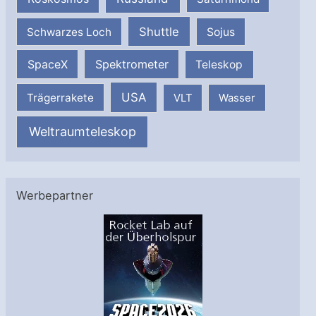
Shuttle
Schwarzes Loch
Sojus
SpaceX
Spektrometer
Teleskop
USA
Trägerrakete
VLT
Wasser
Weltraumteleskop
Werbepartner