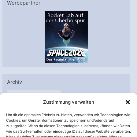
Werbepartner
Archiv
A
Zustimmung verwalten
r
c
Um dir ein optimales Erlebnis zu bieten, verwenden wir Technologien wie
h
Cookies, um Geräteinformationen zu speichern und/oder darauf
Unterstützt von:
zuzugreifen. Wenn du diesen Technologien zustimmst, können wir Daten
i
wie das Surfverhalten oder eindeutige IDs auf dieser Website verarbeiten.
v
Wenn du deine Zustimmung nicht erteilst oder zurückziehst, können