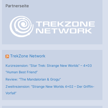
e
Partnerseite
g
o
r
i
e
n
TrekZone Network
Kurzrezension: “Star Trek: Strange New Worlds” – 4×03
“Human Best Friend”
Review: “The Mandalorian & Grogu”
Zweitrezension: “Strange New Worlds 4×02 – Der Griffin-
Vorfall”