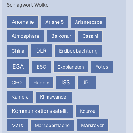
Schlagwort Wolke
Anomalie
Ariane 5
Arianespace
Atmosphäre
Baikonur
Cassini
DLR
Erdbeobachtung
China
ESA
ESO
Fotos
Exoplaneten
ISS
JPL
GEO
Hubble
Kamera
Klimawandel
Kommunikationssatellit
Kourou
Mars
Marsrover
Marsoberfläche