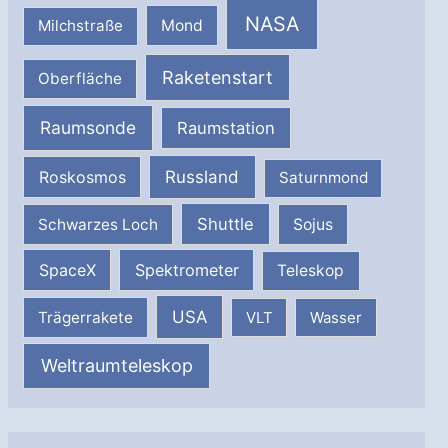
NASA
Milchstraße
Mond
Raketenstart
Oberfläche
Raumsonde
Raumstation
Russland
Roskosmos
Saturnmond
Shuttle
Schwarzes Loch
Sojus
SpaceX
Spektrometer
Teleskop
USA
Trägerrakete
VLT
Wasser
Weltraumteleskop