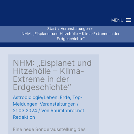
Zum
Inhalt
MENU
springen
Start
Veranstaltungen
NHM: „Eisplanet und Hitzehölle – Klima-Extreme in der
Erdgeschichte“
NHM: „Eisplanet und
Hitzehölle – Klima-
Extreme in der
Erdgeschichte“
Astrobiologie/Leben
,
Erde
,
Top-
Meldungen
,
Veranstaltungen
/
21.03.2024
/ Von
Raumfahrer.net
Redaktion
Eine neue Sonderausstellung des