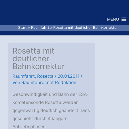
Zum
Inhalt
MENU
springen
Start
Raumfahrt
Rosetta mit deutlicher Bahnkorrektur
Rosetta mit
deutlicher
Bahnkorrektur
Raumfahrt
,
Rosetta
/
20.01.2011
/
Von
Raumfahrer.net Redaktion
Geschwindigkeit und Bahn der ESA-
Kometensonde Rosetta werden
gegenwärtig deutlich geändert. Dies
geschieht durch 4 längere
Antriebsphasen.