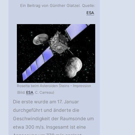
Ein Beitrag von Günther Glatzel. Quelle:
ESA
.
Rosetta beim Asteroiden Šteins – Impression
(Bild:
ESA
, C. Carreau)
Die erste wurde am 17. Januar
durchgeführt und änderte die
Geschwindigkeit der Raumsonde um
etwa 300 m/s. Insgesamt ist eine