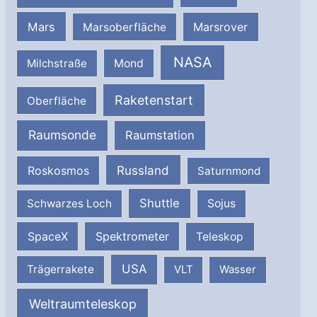
Mars
Marsrover
Marsoberfläche
NASA
Milchstraße
Mond
Raketenstart
Oberfläche
Raumsonde
Raumstation
Russland
Roskosmos
Saturnmond
Shuttle
Schwarzes Loch
Sojus
SpaceX
Spektrometer
Teleskop
USA
Trägerrakete
VLT
Wasser
Weltraumteleskop