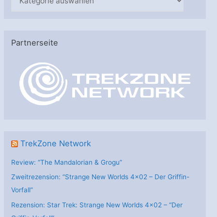
a
t
e
Partnerseite
g
o
r
i
e
n
TrekZone Network
Review: “The Mandalorian & Grogu”
Zweitrezension: “Strange New Worlds 4×02 – Der Griffin-
Vorfall”
Rezension: Star Trek: Strange New Worlds 4×02 – “Der