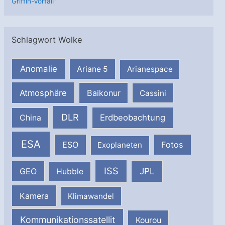
Griffin-Vorfall”
Schlagwort Wolke
Anomalie
Ariane 5
Arianespace
Atmosphäre
Baikonur
Cassini
DLR
Erdbeobachtung
China
ESA
ESO
Fotos
Exoplaneten
ISS
JPL
GEO
Hubble
Kamera
Klimawandel
Kommunikationssatellit
Kourou